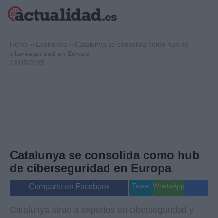
×
Home
»
Economía
»
Catalunya se consolida como hub de
ciberseguridad en Europa
12/05/2025
Política
Ciencia y
Tecnología
Crónica
Deportes
Economía
Salud y Bienestar
Catalunya se consolida como hub
Internacional
de ciberseguridad en Europa
Gente
Viajes
Tweet
WhatsApp
Compartir en Facebook
Musica
Catalunya atrae a expertos en ciberseguridad y