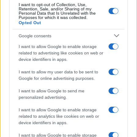
I want to opt-out of Collection, Use,
Retention, Sale, and/or Sharing of my
La tasa de desempleo en España baja al
Personal Data that Is Unrelated with the
Purposes for which it was collected.
10,1% en junio, por encima de la media de
Opted Out
la UE
Google consents
España registra una tasa de desempleo del 10,1%…
I want to allow Google to enable storage
related to advertising like cookies on web or
ECONOMÍA
device identifiers in apps.
I want to allow my user data to be sent to
Google for online advertising purposes.
I want to allow Google to send me
personalized advertising.
I want to allow Google to enable storage
related to analytics like cookies on web or
device identifiers in apps.
Barreras no arancelarias: normas
I want to allow Google to enable storage