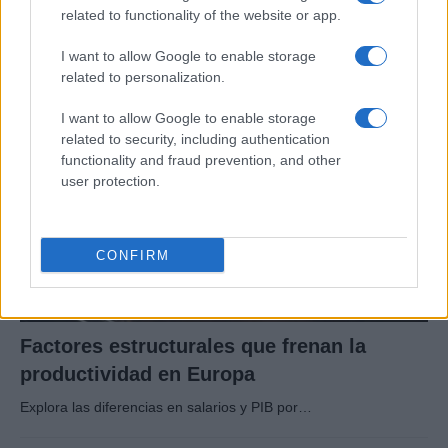
técnicas, subsidios y compras públicas
related to functionality of the website or app.
El proteccionismo no siempre se manifiesta a través…
I want to allow Google to enable storage
related to personalization.
ECONOMÍA
I want to allow Google to enable storage
related to security, including authentication
functionality and fraud prevention, and other
user protection.
CONFIRM
Factores estructurales que frenan la
productividad en Europa
Explora las diferencias en salarios y PIB por…