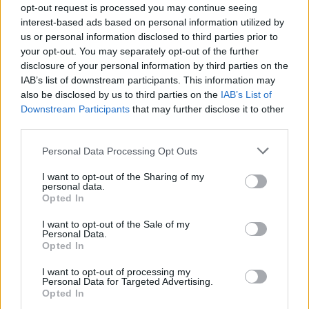
opt-out request is processed you may continue seeing
interest-based ads based on personal information utilized by
us or personal information disclosed to third parties prior to
your opt-out. You may separately opt-out of the further
El PIB de España crece un 0.7% en el
disclosure of your personal information by third parties on the
segundo trimestre de 2026, por encima de
IAB’s list of downstream participants. This information may
also be disclosed by us to third parties on the
IAB’s List of
la media de la UE
Downstream Participants
that may further disclose it to other
El PIB de España registra un crecimiento del…
third parties.
Please note that this website/app uses one or more Google
Personal Data Processing Opt Outs
services and may gather and store information including but
ECONOMÍA
not limited to your visit or usage behaviour. You may click to
I want to opt-out of the Sharing of my
personal data.
grant or deny consent to Google and its third-party tags to
Opted In
use your data for below specified purposes in below Google
consent section.
I want to opt-out of the Sale of my
Personal Data.
Opted In
I want to opt-out of processing my
Personal Data for Targeted Advertising.
Opted In