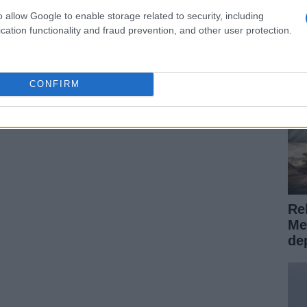
Vi
erceros
o allow Google to enable storage related to security, including
si
cation functionality and fraud prevention, and other user protection.
nos de los materiales difundidos, entre ellos
misario
José Manuel
Villarejo
, habrían tenido en
derante». El auto menciona que esos elementos
CONFIRM
ue su circulación pública fue gestionada, en varios
l medio.
Reh
Me
de