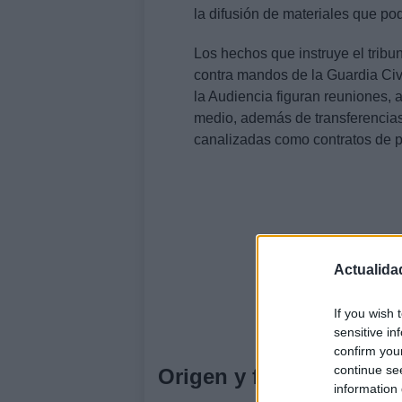
la difusión de materiales que po
Los hechos que instruye el tribu
contra mandos de la Guardia Civi
la Audiencia figuran reuniones, 
medio, además de transferencias
canalizadas como contratos de p
Actualida
If you wish 
sensitive in
confirm you
continue se
Origen y función declar
information 