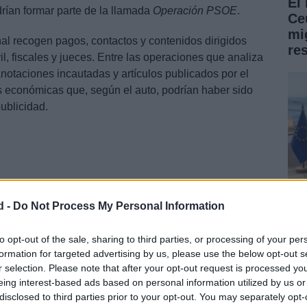
El
drían formar parte de la llamada
Operación PSOE
.
Ce
mig
nal recogen pagos, contactos y contenidos dirigidos
re
l, fiscales y jueces. Entre las operaciones que analiza
anotaciones incautadas y artículos publicados por el
 económicas que, según el auto, podrían haber sido
ublicidad.
d -
Do Not Process My Personal Information
Fe
to opt-out of the sale, sharing to third parties, or processing of your per
formation for targeted advertising by us, please use the below opt-out s
re
r selection. Please note that after your opt-out request is processed y
ab
eing interest-based ads based on personal information utilized by us or
ada de Crónica Libre
disclosed to third parties prior to your opt-out. You may separately opt-