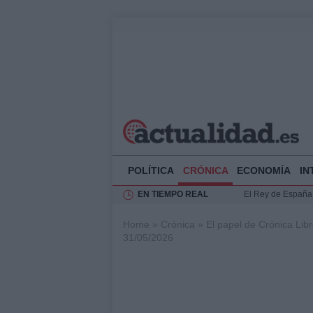
POLÍTICA
CRÓNICA
ECONOMÍA
IN
EN TIEMPO REAL
El Rey de España r
Felipe VI y Juan 
Home
»
Crónica
»
El papel de Crónica Lib
Análisis de la res
31/05/2026
Guía técnica para 