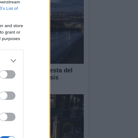
 downstream
B’s List of
er and store
to grant or
ed purposes
álisis de la respuesta del
bierno ante la crisis
gratoria en Ceuta