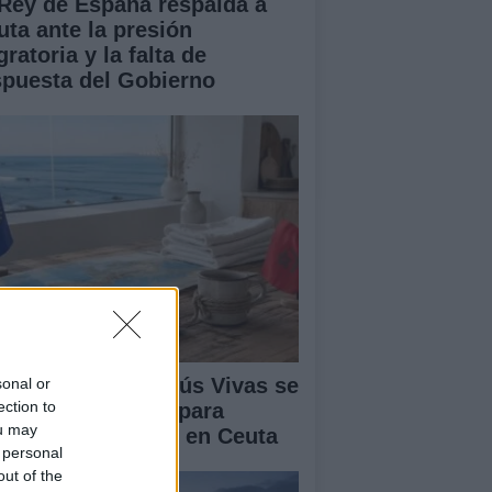
 Rey de España respalda a
uta ante la presión
ratoria y la falta de
spuesta del Gobierno
lipe VI y Juan Jesús Vivas se
sonal or
ection to
únen en Marivent para
ou may
ordar la situación en Ceuta
 personal
out of the