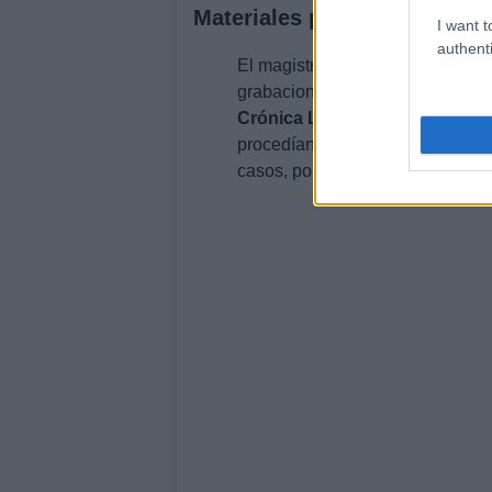
Materiales procedentes de t
I want t
authenti
El magistrado incide en que algu
grabaciones atribuibles al exco
Crónica Libre
un papel «prepon
procedían de archivos ajenos y q
casos, por la propia directora de