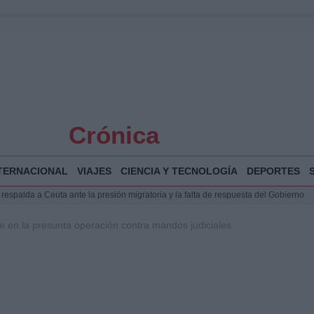
Crónica
TERNACIONAL
VIAJES
CIENCIA Y TECNOLOGÍA
DEPORTES
espalda a Ceuta ante la presión migratoria y la falta de respuesta del Gobierno
Jesús Vivas se reúnen en Marivent para abordar la situación en Ceuta
re en la presunta operación contra mandos judiciales
puesta del Gobierno ante la crisis migratoria en Ceuta
planificar, reportear y construir una crónica con escenas y voces