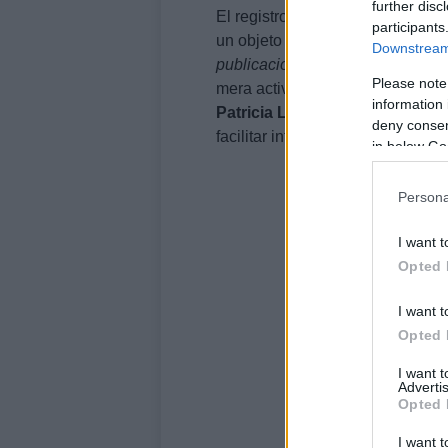
further disc
El registro mercantil refleja que
C
participants
un objeto social orientado a la
ed
Downstream 
publicaciones
. Sin embargo, los
Please note
mera actividad periodística cuan
information 
Patricia López
, contactó con p
deny consent
facilitar información.
in below Go
Persona
I want t
Opted 
I want t
Opted 
I want 
Advertis
Opted 
I want t