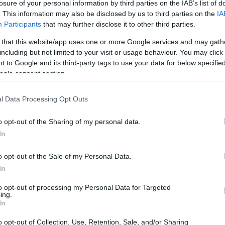
losure of your personal information by third parties on the IAB’s list of
rónica Libre
inició su actividad en abril de 2026 con
. This information may also be disclosed by us to third parties on the
IA
ición, redacción, distribución y venta de
Participants
that may further disclose it to other third parties.
 investigadores sostienen que su rol sobrepasó la
 that this website/app uses one or more Google services and may gath
do, en 2026, la directora y fundadora del medio,
including but not limited to your visit or usage behaviour. You may click 
ersonas vinculadas al entorno del PSOE dispuestas a
 to Google and its third-party tags to use your data for below specifi
ogle consent section.
l Data Processing Opt Outs
An
o opt-out of the Sharing of my personal data.
Go
In
mi
o opt-out of the Sale of my Personal Data.
In
to opt-out of processing my Personal Data for Targeted
ing.
In
o opt-out of Collection, Use, Retention, Sale, and/or Sharing