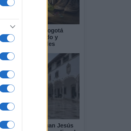
clovía Nocturna Bogotá
26: fecha, recorrido y
tividades especiales
lipe VI recibe a Juan Jesús