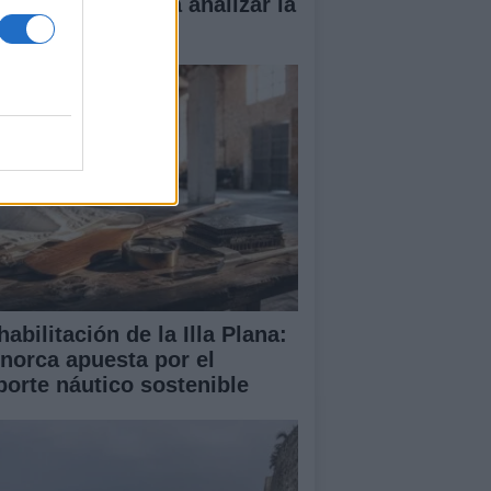
vas en Palma para analizar la
tuación en Ceuta
abilitación de la Illa Plana:
norca apuesta por el
porte náutico sostenible