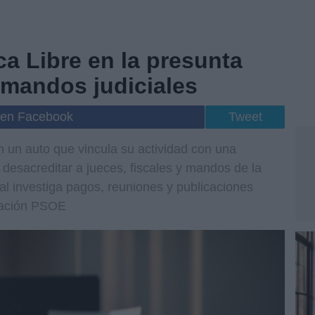
ca Libre en la presunta
 mandos judiciales
 en Facebook
Tweet
n un auto que vincula su actividad con una
 desacreditar a jueces, fiscales y mandos de la
al investiga pagos, reuniones y publicaciones
ración PSOE