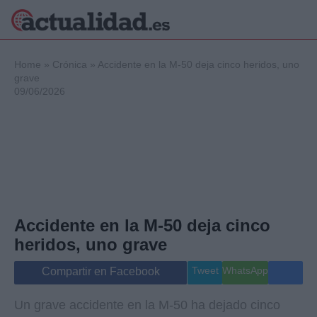
×
Home
»
Crónica
»
Accidente en la M-50 deja cinco heridos, uno
grave
09/06/2026
Política
Ciencia y
Tecnología
Crónica
Deportes
Economía
Salud y Bienestar
Accidente en la M-50 deja cinco
Internacional
heridos, uno grave
Gente
Viajes
Tweet
WhatsApp
Compartir en Facebook
Musica
Un grave accidente en la M-50 ha dejado cinco