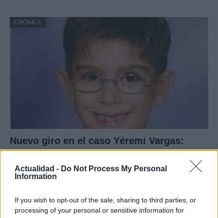
CRÓNICA
Nuevo giro en el caso Yéremi Vargas:
desvelan el informe forense
Actualidad -
Do Not Process My Personal
El ‘caso Yéremi Vargas’, el niño desaparecido en 2007…
Information
If you wish to opt-out of the sale, sharing to third parties, or
CRÓNICA
processing of your personal or sensitive information for