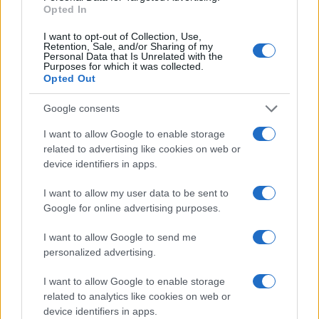
Opted In
I want to opt-out of Collection, Use,
Retention, Sale, and/or Sharing of my
Personal Data that Is Unrelated with the
Purposes for which it was collected.
Opted Out
Tragedia en Santa Susanna: un bombero
Google consents
fallece durante un incendio en un hotel
I want to allow Google to enable storage
related to advertising like cookies on web or
Un bombero de la Generalitat pierde la vida…
device identifiers in apps.
I want to allow my user data to be sent to
CRÓNICA
Google for online advertising purposes.
I want to allow Google to send me
personalized advertising.
I want to allow Google to enable storage
related to analytics like cookies on web or
device identifiers in apps.