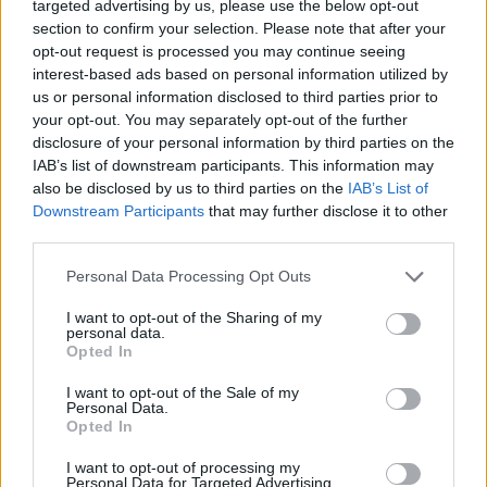
targeted advertising by us, please use the below opt-out
section to confirm your selection. Please note that after your
opt-out request is processed you may continue seeing
interest-based ads based on personal information utilized by
us or personal information disclosed to third parties prior to
your opt-out. You may separately opt-out of the further
disclosure of your personal information by third parties on the
IAB’s list of downstream participants. This information may
also be disclosed by us to third parties on the
IAB’s List of
Downstream Participants
that may further disclose it to other
Curso de verano de la Universidad de La
third parties.
Rioja finaliza con celebración
Please note that this website/app uses one or more Google
Personal Data Processing Opt Outs
gastronómica
services and may gather and store information including but
not limited to your visit or usage behaviour. You may click to
I want to opt-out of the Sharing of my
La Universidad de La Rioja despidió a 60…
personal data.
grant or deny consent to Google and its third-party tags to
Opted In
use your data for below specified purposes in below Google
consent section.
CRÓNICA
I want to opt-out of the Sale of my
Personal Data.
Opted In
I want to opt-out of processing my
Personal Data for Targeted Advertising.