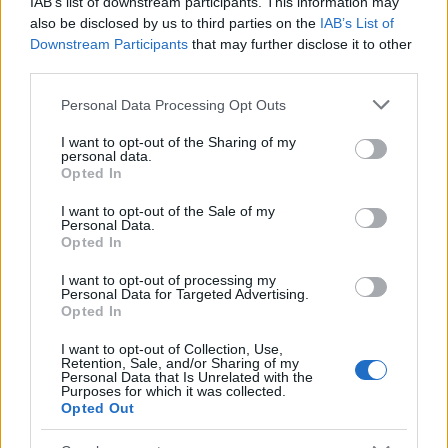
IAB’s list of downstream participants. This information may
also be disclosed by us to third parties on the
IAB’s List of
Downstream Participants
that may further disclose it to other
CRÓNICA
third parties.
Please note that this website/app uses one or more Google
Personal Data Processing Opt Outs
services and may gather and store information including but
not limited to your visit or usage behaviour. You may click to
I want to opt-out of the Sharing of my
personal data.
grant or deny consent to Google and its third-party tags to
Opted In
use your data for below specified purposes in below Google
consent section.
I want to opt-out of the Sale of my
Personal Data.
Opted In
I want to opt-out of processing my
Curso de verano de la Universidad de La
Personal Data for Targeted Advertising.
Opted In
Rioja finaliza con celebración
gastronómica
I want to opt-out of Collection, Use,
Retention, Sale, and/or Sharing of my
La Universidad de La Rioja despidió a 60…
Personal Data that Is Unrelated with the
Purposes for which it was collected.
Opted Out
CRÓNICA