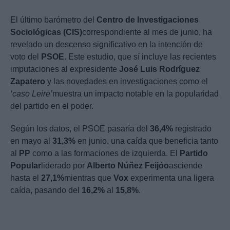
El último barómetro del
Centro de Investigaciones
Sociológicas (CIS)
correspondiente al mes de junio, ha
revelado un descenso significativo en la intención de
voto del
PSOE
. Este estudio, que sí incluye las recientes
imputaciones al expresidente
José Luis Rodríguez
Zapatero
y las novedades en investigaciones como el
‘caso Leire’
muestra un impacto notable en la popularidad
del partido en el poder.
Según los datos, el PSOE pasaría del
36,4%
registrado
en mayo al
31,3%
en junio, una caída que beneficia tanto
al
PP
como a las formaciones de izquierda. El
Partido
Popular
liderado por
Alberto Núñez Feijóo
asciende
hasta el
27,1%
mientras que
Vox
experimenta una ligera
caída, pasando del
16,2%
al
15,8%
.