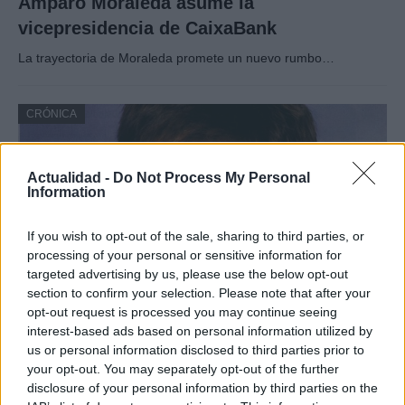
Amparo Moraleda asume la
vicepresidencia de CaixaBank
La trayectoria de Moraleda promete un nuevo rumbo…
CRÓNICA
Actualidad -
Do Not Process My Personal
Information
If you wish to opt-out of the sale, sharing to third parties, or
processing of your personal or sensitive information for
targeted advertising by us, please use the below opt-out
section to confirm your selection. Please note that after your
opt-out request is processed you may continue seeing
Nuevo giro en el caso Yéremi Vargas:
interest-based ads based on personal information utilized by
us or personal information disclosed to third parties prior to
desvelan el informe forense
your opt-out. You may separately opt-out of the further
disclosure of your personal information by third parties on the
El ‘caso Yéremi Vargas’, el niño desaparecido en 2007…