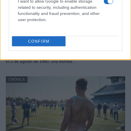
I want to allow Google to enable storage
related to security, including authentication
functionality and fraud prevention, and other
user protection.
CONFIRM
Masacre de Bolonia: el atentado que
conmocionó a Italia en 1980
El 2 de agosto de 1980, una bomba…
CRÓNICA