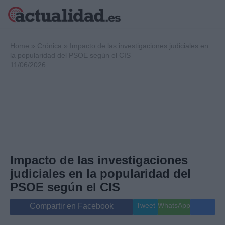
×
Home
»
Crónica
»
Impacto de las investigaciones judiciales en
la popularidad del PSOE según el CIS
11/06/2026
Política
Ciencia y
Tecnología
Crónica
Deportes
Economía
Salud y Bienestar
Impacto de las investigaciones
Internacional
judiciales en la popularidad del
Gente
Viajes
PSOE según el CIS
Musica
Tweet
WhatsApp
Compartir en Facebook