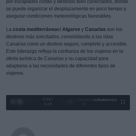
por
escapadas cortas
y destinos bien conectados, donde
se puede organizar el desplazamiento en poco tiempo y
asegurar condiciones meteorológicas favorables.
La
costa mediterránea
el
Algarve
y
Canarias
son los
destinos más solicitados, consolidando a las islas
Canarias como un destino seguro, completo y accesible.
Este liderazgo refleja la confianza de los viajeros en la
oferta turística de Canarias y su capacidad para
adaptarse a las necesidades de diferentes tipos de
viajeros.
0:29 /
Ad
hub
Media
POWERED
1
/
4
3:09
BY