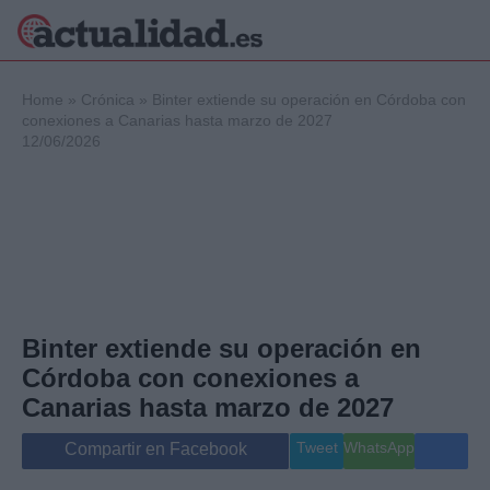
×
Home
»
Crónica
»
Binter extiende su operación en Córdoba con
conexiones a Canarias hasta marzo de 2027
12/06/2026
Política
Ciencia y
Tecnología
Crónica
Deportes
Economía
Salud y Bienestar
Binter extiende su operación en
Internacional
Córdoba con conexiones a
Gente
Viajes
Canarias hasta marzo de 2027
Musica
Tweet
WhatsApp
Compartir en Facebook