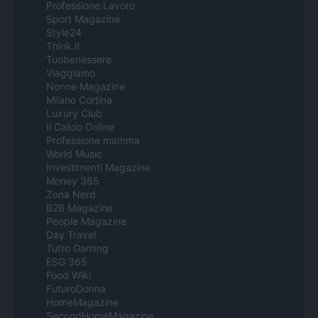
Professione Lavoro
Sport Magazine
Style24
Think.it
Tuobenessere
Viaggiamo
Nonne Magazine
Milano Cortina
Luxury Club
Il Calcio Online
Professione mamma
World Music
Investimenti Magazine
Money 365
Zona Nerd
B2B Magazine
People Magazine
Day Travel
Tutto Gaming
ESG 365
Food Wiki
FuturoDonna
HomeMagazine
SecondHomeMagazine