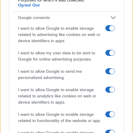
Curso de verano de la Universidad de La
Opted Out
Rioja finaliza con celebración
gastronómica
Google consents
La Universidad de La Rioja despidió a 60…
I want to allow Google to enable storage
related to advertising like cookies on web or
device identifiers in apps.
CRÓNICA
I want to allow my user data to be sent to
Google for online advertising purposes.
I want to allow Google to send me
personalized advertising.
I want to allow Google to enable storage
related to analytics like cookies on web or
device identifiers in apps.
I want to allow Google to enable storage
Tragedia en Santa Susanna: un bombero
related to functionality of the website or app.
fallece durante un incendio en un hotel
I want to allow Google to enable storage