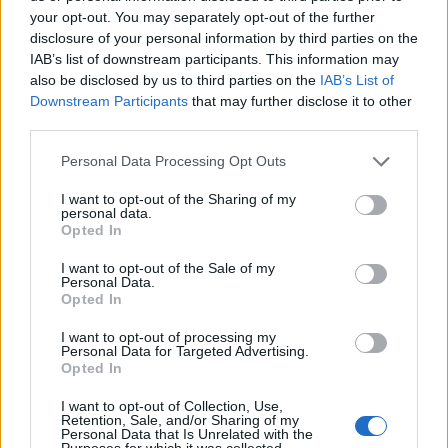
your opt-out. You may separately opt-out of the further
disclosure of your personal information by third parties on the
IAB’s list of downstream participants. This information may
also be disclosed by us to third parties on the
IAB’s List of
Nuevo giro en el caso Yéremi Vargas:
Downstream Participants
that may further disclose it to other
desvelan el informe forense
third parties.
El ‘caso Yéremi Vargas’, el niño desaparecido en 2007…
Please note that this website/app uses one or more Google
Personal Data Processing Opt Outs
services and may gather and store information including but
not limited to your visit or usage behaviour. You may click to
I want to opt-out of the Sharing of my
CRÓNICA
personal data.
grant or deny consent to Google and its third-party tags to
Opted In
use your data for below specified purposes in below Google
consent section.
I want to opt-out of the Sale of my
Personal Data.
Opted In
I want to opt-out of processing my
Personal Data for Targeted Advertising.
Opted In
I want to opt-out of Collection, Use,
Retention, Sale, and/or Sharing of my
Personal Data that Is Unrelated with the
Purposes for which it was collected.