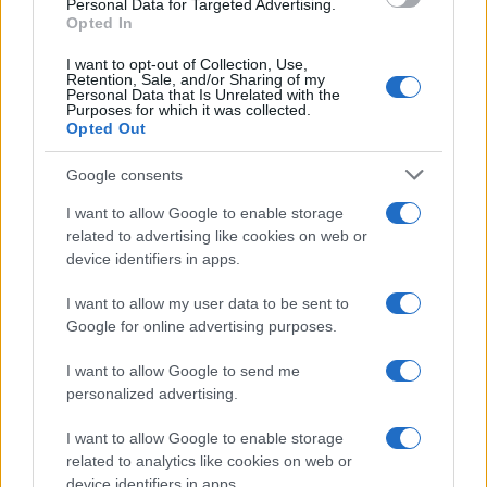
Personal Data for Targeted Advertising.
Opted In
I want to opt-out of Collection, Use,
Retention, Sale, and/or Sharing of my
Personal Data that Is Unrelated with the
Purposes for which it was collected.
Opted Out
Google consents
I want to allow Google to enable storage
Curso de verano de la Universidad de La
related to advertising like cookies on web or
Rioja finaliza con celebración
device identifiers in apps.
gastronómica
I want to allow my user data to be sent to
La Universidad de La Rioja despidió a 60…
Google for online advertising purposes.
I want to allow Google to send me
CRÓNICA
personalized advertising.
I want to allow Google to enable storage
related to analytics like cookies on web or
device identifiers in apps.