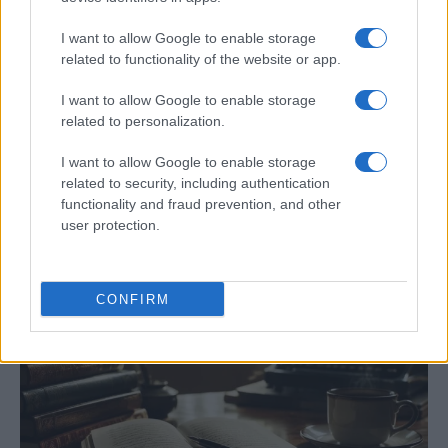
I want to allow Google to enable storage
related to functionality of the website or app.
I want to allow Google to enable storage
related to personalization.
Tragedia en Santa Susanna: un bombero
I want to allow Google to enable storage
fallece durante un incendio en un hotel
related to security, including authentication
functionality and fraud prevention, and other
Un bombero de la Generalitat pierde la vida…
user protection.
CRÓNICA
CONFIRM