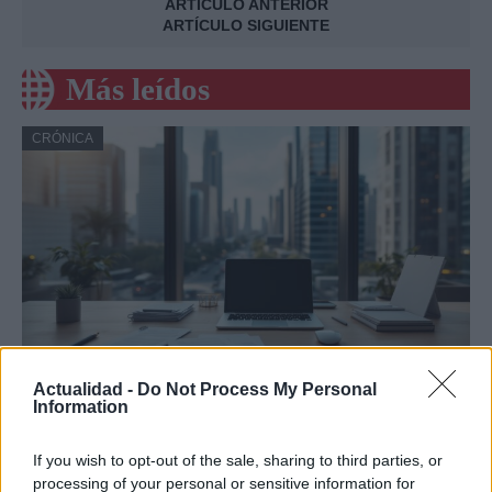
ARTÍCULO ANTERIOR
ARTÍCULO SIGUIENTE
Más leídos
CRÓNICA
Actualidad -
Do Not Process My Personal
Amparo Moraleda asume la
Information
vicepresidencia de CaixaBank
If you wish to opt-out of the sale, sharing to third parties, or
La trayectoria de Moraleda promete un nuevo rumbo…
processing of your personal or sensitive information for