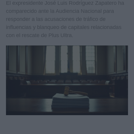
El expresidente José Luis Rodríguez Zapatero ha
comparecido ante la Audiencia Nacional para
responder a las acusaciones de tráfico de
influencias y blanqueo de capitales relacionadas
con el rescate de Plus Ultra.