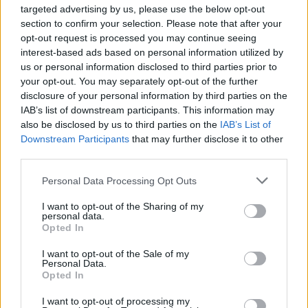
targeted advertising by us, please use the below opt-out
section to confirm your selection. Please note that after your
CRÓNICA
opt-out request is processed you may continue seeing
interest-based ads based on personal information utilized by
us or personal information disclosed to third parties prior to
your opt-out. You may separately opt-out of the further
disclosure of your personal information by third parties on the
IAB’s list of downstream participants. This information may
also be disclosed by us to third parties on the
IAB’s List of
Downstream Participants
that may further disclose it to other
third parties.
Please note that this website/app uses one or more Google
Personal Data Processing Opt Outs
services and may gather and store information including but
Nuevo giro en el caso Yéremi Vargas:
not limited to your visit or usage behaviour. You may click to
I want to opt-out of the Sharing of my
desvelan el informe forense
personal data.
grant or deny consent to Google and its third-party tags to
Opted In
use your data for below specified purposes in below Google
El ‘caso Yéremi Vargas’, el niño desaparecido en 2007…
consent section.
I want to opt-out of the Sale of my
Personal Data.
Opted In
CRÓNICA
I want to opt-out of processing my