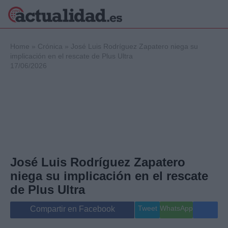
×
Home
»
Crónica
»
José Luis Rodríguez Zapatero niega su
implicación en el rescate de Plus Ultra
17/06/2026
Política
Ciencia y
Tecnología
Crónica
Deportes
Economía
Salud y Bienestar
José Luis Rodríguez Zapatero
Internacional
niega su implicación en el rescate
Gente
Viajes
de Plus Ultra
Musica
Tweet
WhatsApp
Compartir en Facebook