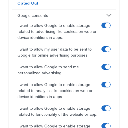
Valls d’Àneu
Opted Out
Baqueira Beret no solo es sinónimo de esquí.…
Google consents
I want to allow Google to enable storage
CULTURA
related to advertising like cookies on web or
device identifiers in apps.
I want to allow my user data to be sent to
Google for online advertising purposes.
I want to allow Google to send me
personalized advertising.
I want to allow Google to enable storage
related to analytics like cookies on web or
«El niño de fuego»: documental ya
device identifiers in apps.
disponible en Movistar
I want to allow Google to enable storage
related to functionality of the website or app.
El documental cuenta el tránsito por la adolescencia de…
I want to allow Google to enable storage