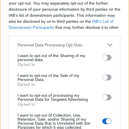
your opt-out. You may separately opt-out of the further
La valla: la serie española que predijo la
disclosure of your personal information by third parties on the
IAB’s list of downstream participants. This information may
pandemia
also be disclosed by us to third parties on the
IAB’s List of
La valla, es una serie española emitida actualmente…
Downstream Participants
that may further disclose it to other
third parties.
Please note that this website/app uses one or more Google
CULTURA
Personal Data Processing Opt Outs
services and may gather and store information including but
not limited to your visit or usage behaviour. You may click to
I want to opt-out of the Sharing of my
personal data.
grant or deny consent to Google and its third-party tags to
Opted In
use your data for below specified purposes in below Google
consent section.
I want to opt-out of the Sale of my
Personal Data.
Opted In
I want to opt-out of processing my
Personal Data for Targeted Advertising.
Opted In
Cómo Baqueira Beret impulsa la identidad
I want to opt-out of Collection, Use,
Retention, Sale, and/or Sharing of my
cultural y deportiva de la Val d’Aran y
Personal Data that Is Unrelated with the
Purposes for which it was collected.