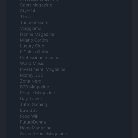
Sport Magazine
Style24
Think.it
Tuobenessere
Viaggiamo
Nonne Magazine
Milano Cortina
Luxury Club
Il Calcio Online
Professione mamma
World Music
Investimenti Magazine
Money 365
Zona Nerd
B2B Magazine
People Magazine
Day Travel
Tutto Gaming
ESG 365
Food Wiki
FuturoDonna
HomeMagazine
SecondHomeMagazine