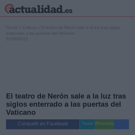
×
Home
»
Cultura
»
El teatro de Nerón sale a la luz tras siglos
enterrado a las puertas del Vaticano
01/08/2023
Política
Ciencia y
Tecnología
Crónica
Deportes
Economía
Salud y Bienestar
El teatro de Nerón sale a la luz tras
Internacional
siglos enterrado a las puertas del
Gente
Viajes
Vaticano
Musica
Tweet
WhatsApp
Compartir en Facebook