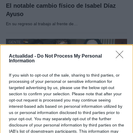
El notable cambio físico de Isabel Díaz
Ayuso
En su regreso al trabajo al frente de…
GENTE
Actualidad -
Do Not Process My Personal
Information
If you wish to opt-out of the sale, sharing to third parties, or
processing of your personal or sensitive information for
targeted advertising by us, please use the below opt-out
section to confirm your selection. Please note that after your
opt-out request is processed you may continue seeing
interest-based ads based on personal information utilized by
us or personal information disclosed to third parties prior to
¿Quién es Chad Boyce?: cómo murió
your opt-out. You may separately opt-out of the further
durante la serie Los 100
disclosure of your personal information by third parties on the
IAB’s list of downstream participants. This information may
La biografía de Chad Boyce que había muerto…