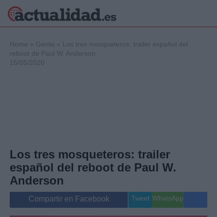
×
Home
»
Gente
»
Los tres mosqueteros: trailer español del
reboot de Paul W. Anderson
15/05/2020
Política
Ciencia y
Tecnología
Crónica
Deportes
Economía
Salud y Bienestar
Los tres mosqueteros: trailer
Internacional
español del reboot de Paul W.
Gente
Viajes
Anderson
Musica
Tweet
WhatsApp
Compartir en Facebook