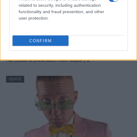
related to security, including authentication
functionality and fraud prevention, and other
user protection.
Risto Mejide, pillado con su nueva novia:
CONFIRM
“Ya no se esconden”
Han pillado al presentador Risto Mejide y a…
GENTE