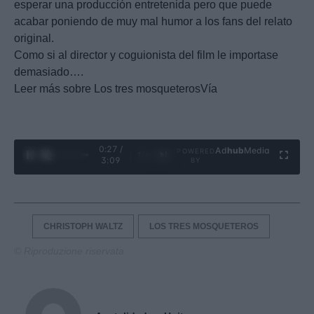
esperar una producción entretenida pero que puede
acabar poniendo de muy mal humor a los fans del relato
original.
Como si al director y coguionista del film le importase
demasiado….
Leer más sobre Los tres mosqueterosVía
0:28 /
Ad
hub
Media
POWERED
1
/
4
3:09
BY
CHRISTOPH WALTZ
LOS TRES MOSQUETEROS
© Riproduzione riservata