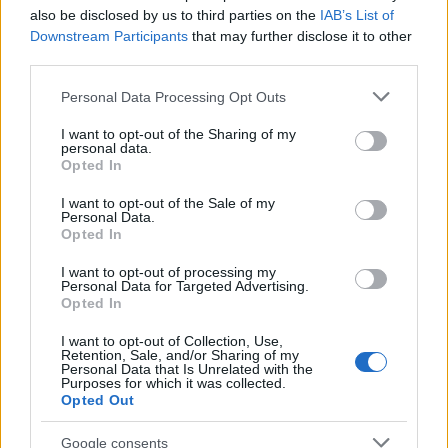
also be disclosed by us to third parties on the
IAB’s List of
Downstream Participants
that may further disclose it to other
third parties.
GENTE
Please note that this website/app uses one or more Google
Personal Data Processing Opt Outs
services and may gather and store information including but
not limited to your visit or usage behaviour. You may click to
I want to opt-out of the Sharing of my
personal data.
grant or deny consent to Google and its third-party tags to
Opted In
use your data for below specified purposes in below Google
consent section.
I want to opt-out of the Sale of my
Personal Data.
Opted In
I want to opt-out of processing my
Personal Data for Targeted Advertising.
Hijo de Javier Gutiérrez: un campeón con
Opted In
capacidades especiales
I want to opt-out of Collection, Use,
Retention, Sale, and/or Sharing of my
El hijo del actor Javier Gutiérrez, es Mateo,…
Personal Data that Is Unrelated with the
Purposes for which it was collected.
Opted Out
GENTE
Google consents