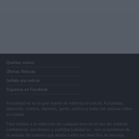
Quienes somos
Últimas Noticias
Señala una noticia
Síguenos en Facebook
Actualidad.es es la gran fuente de información social. Actualidad,
televisión, crónica, deportes, gente, política y todas las noticias sobre
su ciudad.
Para señalar a la redacción de cualquier error en el uso del material
confidencial, escríbanos a
staff@actualidad.es
: nos ocuparemos de
la retirada del material que atenta contra los derechos de terceros.