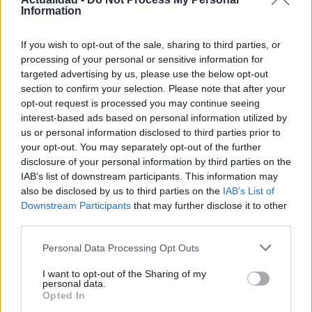
Hijo de Javier Gutiérrez: un campeón con
Information
capacidades especiales
If you wish to opt-out of the sale, sharing to third parties, or
El hijo del actor Javier Gutiérrez, es Mateo,…
processing of your personal or sensitive information for
targeted advertising by us, please use the below opt-out
section to confirm your selection. Please note that after your
GENTE
opt-out request is processed you may continue seeing
interest-based ads based on personal information utilized by
us or personal information disclosed to third parties prior to
your opt-out. You may separately opt-out of the further
disclosure of your personal information by third parties on the
IAB’s list of downstream participants. This information may
also be disclosed by us to third parties on the
IAB’s List of
Downstream Participants
that may further disclose it to other
third parties.
Please note that this website/app uses one or more Google
Personal Data Processing Opt Outs
services and may gather and store information including but
¿Quién es Chad Boyce?: cómo murió
not limited to your visit or usage behaviour. You may click to
I want to opt-out of the Sharing of my
durante la serie Los 100
personal data.
grant or deny consent to Google and its third-party tags to
Opted In
use your data for below specified purposes in below Google
La biografía de Chad Boyce que había muerto…