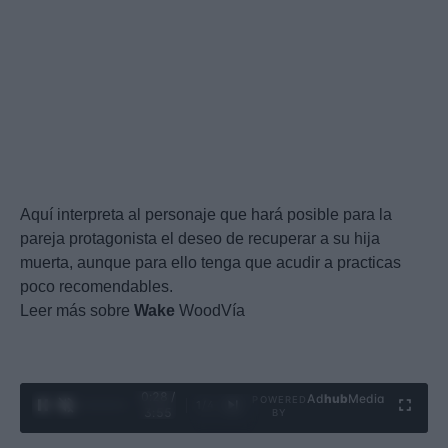
Aquí interpreta al personaje que hará posible para la
pareja protagonista el deseo de recuperar a su hija
muerta, aunque para ello tenga que acudir a practicas
poco recomendables.
Leer más sobre
Wake
WoodVía
0:29 /
Ad
hub
Media
POWERED
1
/
4
3:55
BY