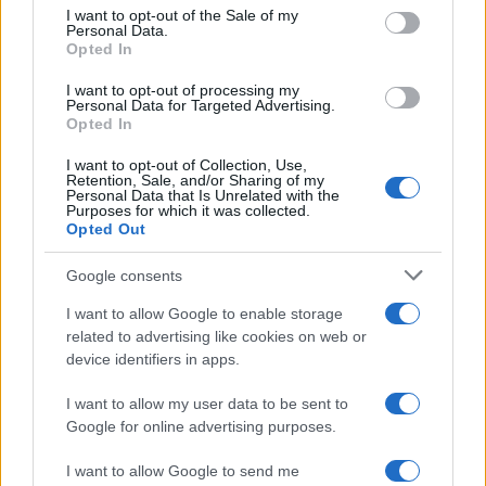
consent section.
I want to opt-out of the Sale of my
Personal Data.
Opted In
GENTE
I want to opt-out of processing my
Personal Data for Targeted Advertising.
Opted In
I want to opt-out of Collection, Use,
Retention, Sale, and/or Sharing of my
Personal Data that Is Unrelated with the
Purposes for which it was collected.
Opted Out
Google consents
I want to allow Google to enable storage
Ludovico Aldasio, la estrella italiana de
related to advertising like cookies on web or
Instagram llamada «The Good Morning
device identifiers in apps.
Man» que aterriza en España
I want to allow my user data to be sent to
Ludovico Aldasio, así es el influencer italiano que…
Google for online advertising purposes.
I want to allow Google to send me
GENTE