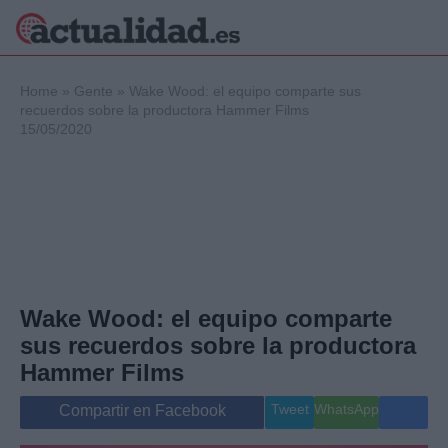
×
Home
»
Gente
»
Wake Wood: el equipo comparte sus
recuerdos sobre la productora Hammer Films
15/05/2020
Política
Ciencia y
Tecnología
Crónica
Deportes
Economía
Salud y Bienestar
Wake Wood: el equipo comparte
Internacional
sus recuerdos sobre la productora
Gente
Viajes
Hammer Films
Musica
Tweet
WhatsApp
Compartir en Facebook