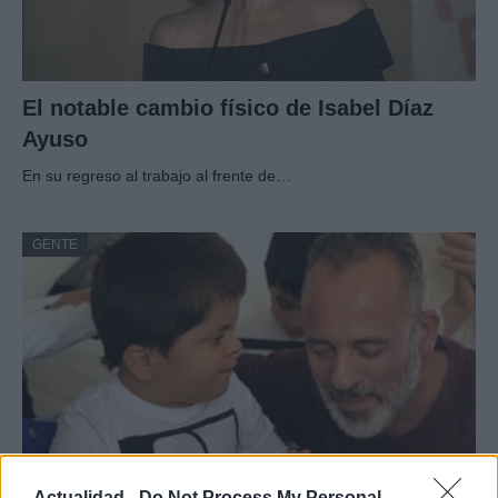
El notable cambio físico de Isabel Díaz
Ayuso
En su regreso al trabajo al frente de…
GENTE
Actualidad -
Do Not Process My Personal