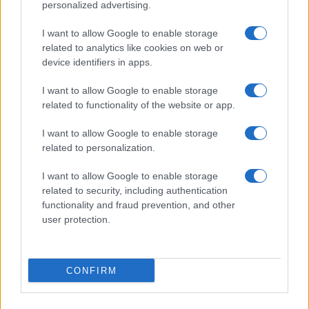
personalized advertising.
I want to allow Google to enable storage
related to analytics like cookies on web or
device identifiers in apps.
I want to allow Google to enable storage
related to functionality of the website or app.
I want to allow Google to enable storage
related to personalization.
Cómo manejar polémicas en redes
I want to allow Google to enable storage
sociales: guía para figuras públicas
related to security, including authentication
functionality and fraud prevention, and other
Un sistema robusto de monitoreo y respuesta puede…
user protection.
GENTE
CONFIRM