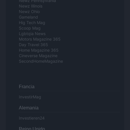
Newz Pennsylvania
Newz Illinois
Newz Ohio
Gameland
Hig Tech Mag
Scoop Mag
Lgbtqia News
Motors Magazine 365
Day Travel 365
Home Magazine 365
Cineverse Magazine
SecondHomeMagazine
Francia
InvestirMag
Alemania
Investieren24
Reino Unido