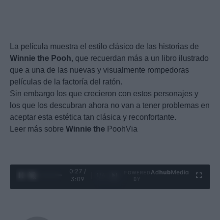
La película muestra el estilo clásico de las historias de
Winnie
the
Pooh
, que recuerdan más a un libro ilustrado
que a una de las nuevas y visualmente rompedoras
películas de la factoría del ratón.
Sin embargo los que crecieron con estos personajes y
los que los descubran ahora no van a tener problemas en
aceptar esta estética tan clásica y reconfortante.
Leer más sobre
Winnie
the
PoohVia
0:28 /
Ad
hub
Media
POWERED
1
/
4
3:09
BY