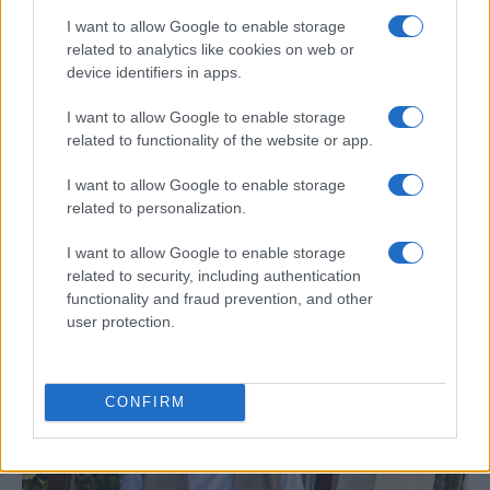
I want to allow Google to enable storage
related to analytics like cookies on web or
device identifiers in apps.
I want to allow Google to enable storage
related to functionality of the website or app.
Hijo de Javier Gutiérrez: un campeón con
I want to allow Google to enable storage
related to personalization.
capacidades especiales
El hijo del actor Javier Gutiérrez, es Mateo,…
I want to allow Google to enable storage
related to security, including authentication
functionality and fraud prevention, and other
GENTE
user protection.
CONFIRM