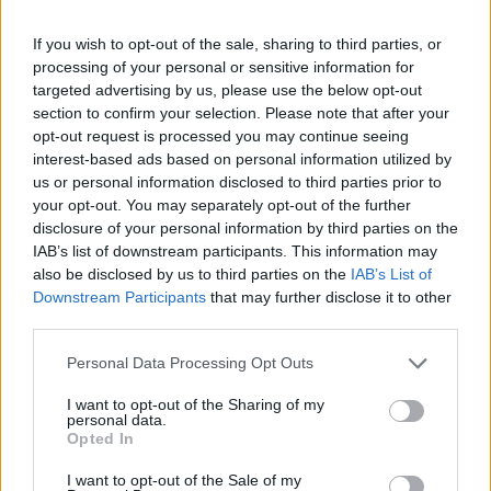
En su regreso al trabajo al frente de…
If you wish to opt-out of the sale, sharing to third parties, or
processing of your personal or sensitive information for
targeted advertising by us, please use the below opt-out
GENTE
section to confirm your selection. Please note that after your
opt-out request is processed you may continue seeing
interest-based ads based on personal information utilized by
us or personal information disclosed to third parties prior to
your opt-out. You may separately opt-out of the further
disclosure of your personal information by third parties on the
IAB’s list of downstream participants. This information may
also be disclosed by us to third parties on the
IAB’s List of
Downstream Participants
that may further disclose it to other
third parties.
Please note that this website/app uses one or more Google
Bárbara Rey sobre su asistencia al
Personal Data Processing Opt Outs
services and may gather and store information including but
Senado: «Voy a ir»
not limited to your visit or usage behaviour. You may click to
I want to opt-out of the Sharing of my
personal data.
grant or deny consent to Google and its third-party tags to
Bárbara Rey ha asegurado a Isabel Rábago, que…
Opted In
use your data for below specified purposes in below Google
consent section.
I want to opt-out of the Sale of my