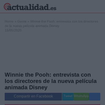
×
Home
»
Gente
»
Winnie the Pooh: entrevista con los directores
de la nueva película animada Disney
15/05/2020
Política
Ciencia y
Tecnología
Crónica
Deportes
Economía
Salud y Bienestar
Winnie the Pooh: entrevista con
Internacional
los directores de la nueva película
Gente
Viajes
animada Disney
Musica
Tweet
WhatsApp
Compartir en Facebook