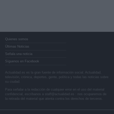
Quienes somos
Últimas Noticias
Señala una noticia
Síguenos en Facebook
Actualidad.es es la gran fuente de información social. Actualidad,
televisión, crónica, deportes, gente, política y todas las noticias sobre
su ciudad.
Para señalar a la redacción de cualquier error en el uso del material
confidencial, escríbanos a
staff@actualidad.es
: nos ocuparemos de
la retirada del material que atenta contra los derechos de terceros.