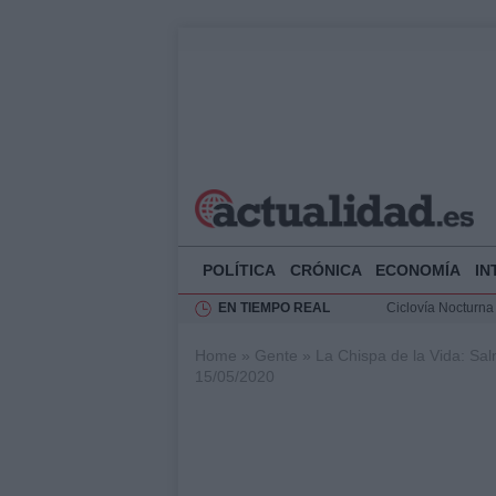
POLÍTICA
CRÓNICA
ECONOMÍA
IN
EN TIEMPO REAL
Ciclovía Nocturna
Felipe VI recibe 
Home
»
Gente
»
La Chispa de la Vida: Sa
Rehabilitación de 
15/05/2020
Análisis de la res