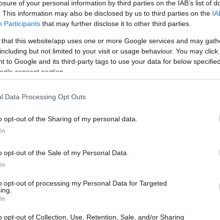
losure of your personal information by third parties on the IAB’s list of
. This information may also be disclosed by us to third parties on the
IA
Participants
that may further disclose it to other third parties.
 that this website/app uses one or more Google services and may gath
including but not limited to your visit or usage behaviour. You may click 
 to Google and its third-party tags to use your data for below specifi
ogle consent section.
Gr
es
có
l Data Processing Opt Outs
o opt-out of the Sharing of my personal data.
In
o opt-out of the Sale of my Personal Data.
In
to opt-out of processing my Personal Data for Targeted
ing.
In
ez he pensado que la producción había permitido a la
Ca
a expectación que puede levantar poder contar con
de
o opt-out of Collection, Use, Retention, Sale, and/or Sharing