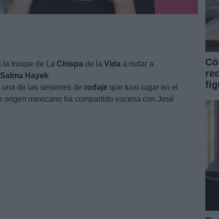
Có
a la troupe de La
Chispa
de la
Vida
a rodar a
re
Salma
Hayek
.
fi
a una de las sesiones de
rodaje
que tuvo lugar en el
de origen mexicano ha compartido escena con José