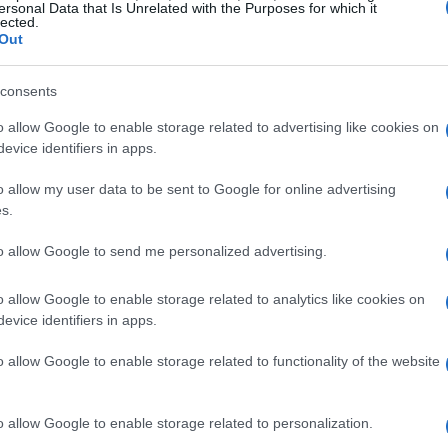
ersonal Data that Is Unrelated with the Purposes for which it
 detenidamente la sinopsis, veo que esa pared de
sa
lected.
ión de la secuencia, ya que el seguimiento mediático
Out
personaje de Mota es parte importante de la trama.
na fecha concreta de estreno pero es casi seguro que
consents
2011.
o allow Google to enable storage related to advertising like cookies on
ntervenido en algún que otro largometraje, esta es la
evice identifiers in apps.
n papel protagonista en un proyecto que, ademas, no
 el que el cómico ha demostrado de sobra su valía.
o allow my user data to be sent to Google for online advertising
elícula se empieza a posicionar como una de las más
s.
Sh
 VidaVía
to allow Google to send me personalized advertising.
am
se
o allow Google to enable storage related to analytics like cookies on
© Riproduzione riservata
evice identifiers in apps.
o allow Google to enable storage related to functionality of the website
t
o allow Google to enable storage related to personalization.