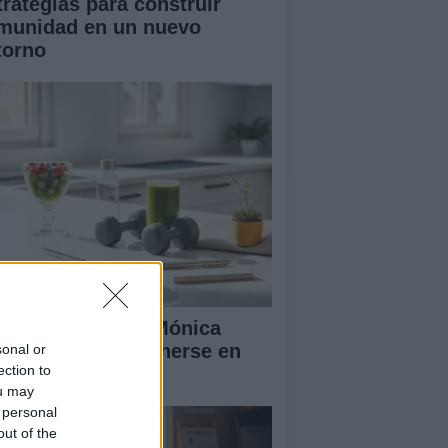
trategias para construir
munidad en un nuevo
torno
 rutina diaria de Mónica
ranjo para mantenerse en
sonal or
ection to
ma y feliz
ou may
 personal
out of the