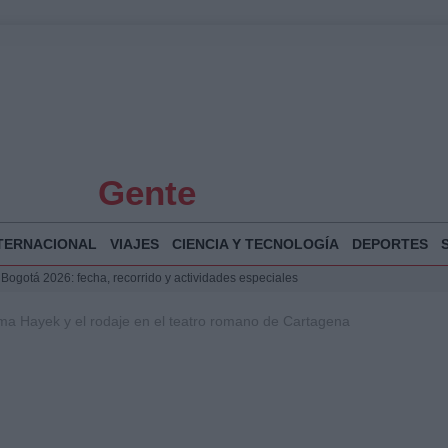
Gente
TERNACIONAL
VIAJES
CIENCIA Y TECNOLOGÍA
DEPORTES
 Bogotá 2026: fecha, recorrido y actividades especiales
a Juan Jesús Vivas en Palma para analizar la situación en Ceuta
lma Hayek y el rodaje en el teatro romano de Cartagena
la Illa Plana: Menorca apuesta por el deporte náutico sostenible
puesta del Gobierno ante la crisis migratoria en Ceuta