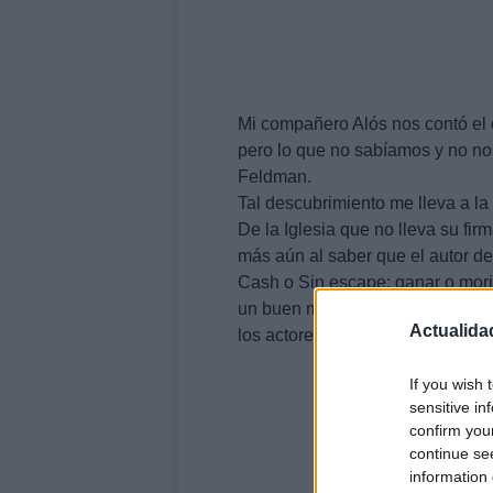
Mi compañero Alós nos contó el o
pero lo que no sabíamos y no no
Feldman.
Tal descubrimiento me lleva a la
De la Iglesia que no lleva su fi
más aún al saber que el autor de
Cash o Sin escape: ganar o mori
un buen montón de periodistas g
Actualida
los actores están interpretando l
If you wish 
sensitive in
confirm you
continue se
information 