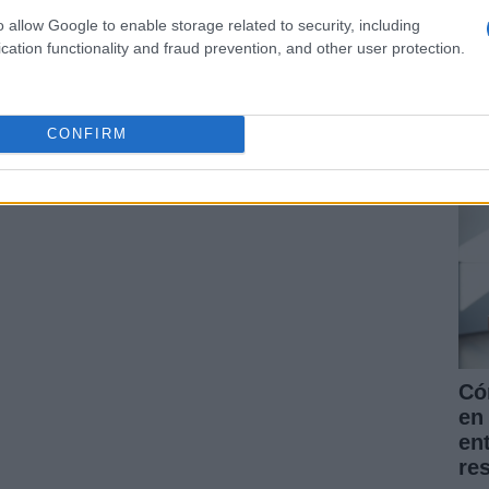
o allow Google to enable storage related to security, including
cation functionality and fraud prevention, and other user protection.
La
pr
for
CONFIRM
nu
ARTÍCULO SIGUIENTE
Có
en 
en
re