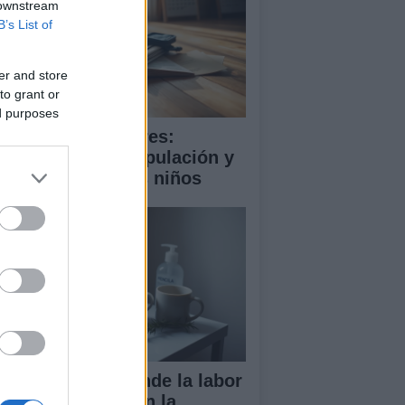
 downstream
B’s List of
er and store
to grant or
ed purposes
ooming en menores:
trategias de manipulación y
mo proteger a los niños
ndela Peña defiende la labor
 las enfermeras en la