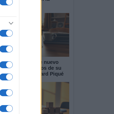
nidad
akira: rumores de nuevo
or tras cuatro años de su
paración con Gerard Piqué