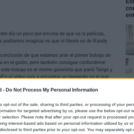
Es
co
en
tro día un poco por encima de que va la película,
s podíamos imaginar es que el libreto es de Randy
 conclusión de que estamos ante el primer trabajo de
rma en el guión, pero también consigue confundirme
 este trabajo es el mismo guionista que parió Tango y
rEn el vídeo vais a encontrar un momento en el que
ráficos apunta sus cámaras hacia el lugar en el que
d -
Do Not Process My Personal Information
a escena.
La
Na
to opt-out of the sale, sharing to third parties, or processing of your per
formation for targeted advertising by us, please use the below opt-out s
for
r selection. Please note that after your opt-out request is processed y
eing interest-based ads based on personal information utilized by us or
disclosed to third parties prior to your opt-out. You may separately opt-