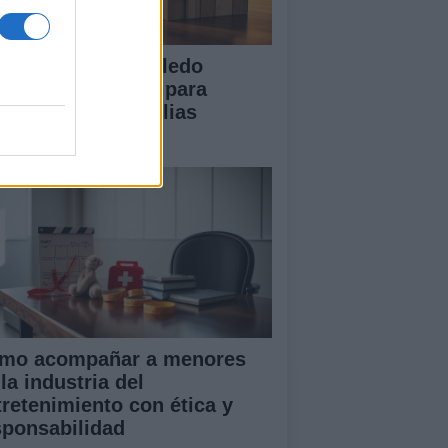
 Diputación de Toledo
esenta iniciativas para
talecer a las familias
merosas
mo acompañar a menores
la industria del
tretenimiento con ética y
sponsabilidad