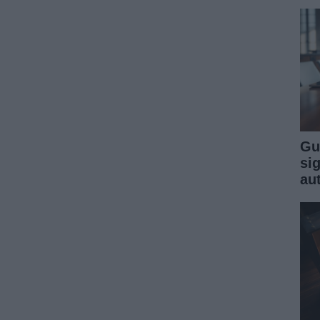
Gu
sig
au