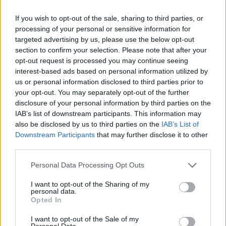
La biografía de Chad Boyce que había muerto…
If you wish to opt-out of the sale, sharing to third parties, or
processing of your personal or sensitive information for
targeted advertising by us, please use the below opt-out
GENTE
section to confirm your selection. Please note that after your
opt-out request is processed you may continue seeing
interest-based ads based on personal information utilized by
us or personal information disclosed to third parties prior to
your opt-out. You may separately opt-out of the further
disclosure of your personal information by third parties on the
IAB’s list of downstream participants. This information may
also be disclosed by us to third parties on the
IAB’s List of
Downstream Participants
that may further disclose it to other
third parties.
Hijo de Javier Gutiérrez: un campeón con
Please note that this website/app uses one or more Google
Personal Data Processing Opt Outs
services and may gather and store information including but
capacidades especiales
not limited to your visit or usage behaviour. You may click to
I want to opt-out of the Sharing of my
personal data.
El hijo del actor Javier Gutiérrez, es Mateo,…
grant or deny consent to Google and its third-party tags to
Opted In
use your data for below specified purposes in below Google
consent section.
I want to opt-out of the Sale of my
GENTE
Personal Data.