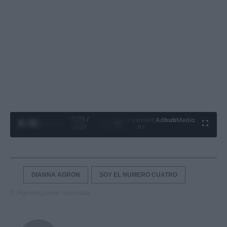
0:28 /
Ad
hub
Media
POWERED
1
/
4
4:27
BY
DIANNA AGRON
SOY EL NUMERO CUATRO
© Riproduzione riservata