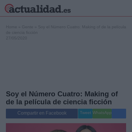
×
Home
»
Gente
»
Soy el Número Cuatro: Making of de la película
de ciencia ficción
27/05/2020
Política
Ciencia y
Tecnología
Crónica
Deportes
Economía
Salud y Bienestar
Soy el Número Cuatro: Making of
Internacional
de la película de ciencia ficción
Gente
Viajes
Tweet
WhatsApp
Compartir en Facebook
Musica