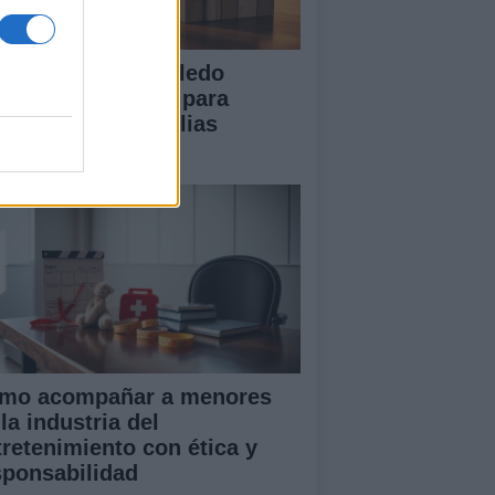
 Diputación de Toledo
esenta iniciativas para
talecer a las familias
merosas
mo acompañar a menores
la industria del
tretenimiento con ética y
sponsabilidad