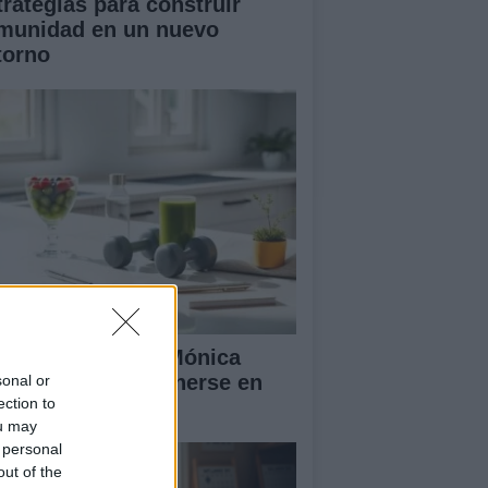
trategias para construir
munidad en un nuevo
torno
 rutina diaria de Mónica
ranjo para mantenerse en
sonal or
ection to
ma y feliz
ou may
 personal
out of the