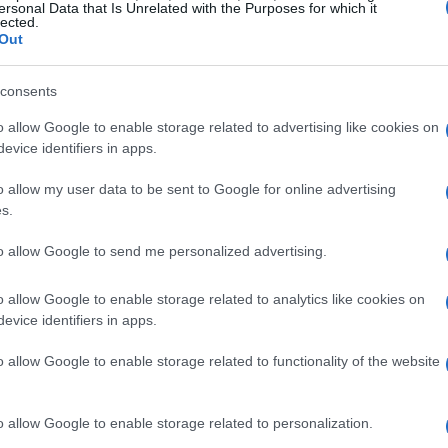
ersonal Data that Is Unrelated with the Purposes for which it
sa
lected.
Out
consents
o allow Google to enable storage related to advertising like cookies on
evice identifiers in apps.
o allow my user data to be sent to Google for online advertising
s.
Sh
to allow Google to send me personalized advertising.
am
se
urso. «Se casaron ya. El viernes no había boda. Era
o allow Google to enable storage related to analytics like cookies on
legó con el tiempo justo para hacerse las
fotos
y
evice identifiers in apps.
lista», sentenció. Lo hizo antes de que Jaime
o allow Google to enable storage related to functionality of the website
abras, le dijese que iba a «volver a su burbuja».
o allow Google to enable storage related to personalization.