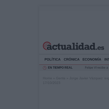
POLÍTICA
CRÓNICA
ECONOMÍA
IN
EN TIEMPO REAL
Felipe VI recibe 
Rehabilitación de 
Home
»
Gente
»
Jorge Javier Vázquez ‘exp
Impacto económico
17/10/2023
Ciclovía Nocturna