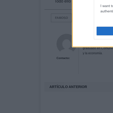
Todo ello ha supuesto la critica
I want t
authenti
FAMOSO
Fernando Rodríg
Apasionado de la escri
graduado en Comunicaci
y la economía.
Contacto:
ARTÍCULO ANTERIOR