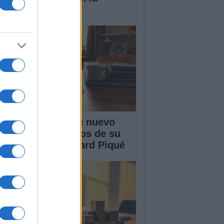
nidad
akira: rumores de nuevo
or tras cuatro años de su
paración con Gerard Piqué