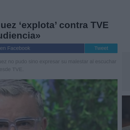
uez ‘explota’ contra TVE
udiencia»
 en Facebook
Tweet
uez no pudo sino expresar su malestar al escuchar
 desde TVE.