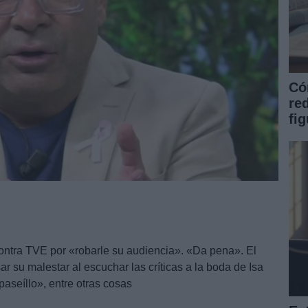
Có
re
fi
contra TVE por «robarle su audiencia». «Da pena». El
r su malestar al escuchar las críticas a la boda de Isa
«paseíllo», entre otras cosas