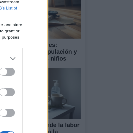
 downstream
B’s List of
er and store
to grant or
ed purposes
ooming en menores:
trategias de manipulación y
mo proteger a los niños
ndela Peña defiende la labor
 las enfermeras en la