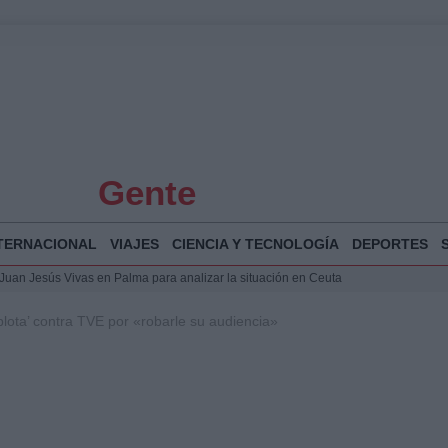
Gente
TERNACIONAL
VIAJES
CIENCIA Y TECNOLOGÍA
DEPORTES
a Juan Jesús Vivas en Palma para analizar la situación en Ceuta
la Illa Plana: Menorca apuesta por el deporte náutico sostenible
lota’ contra TVE por «robarle su audiencia»
 y humanitario en Ceuta tras la llegada masiva de migrantes
 Bogotá 2026: fecha, recorrido y actividades especiales