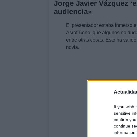
Jorge Javier Vázquez ‘e
audiencia»
El presentador estaba inmerso 
Asraf Beno, que algunos no duda
entre otras cosas. Esto ha valid
novia.
Actualida
If you wish 
sensitive in
confirm you
continue se
information 