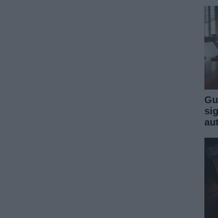
Gu
sig
au