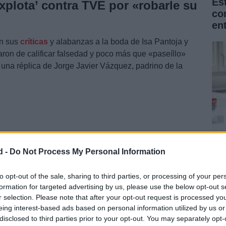
Es
xplota’ contra TVE por «robarle su
co
en
en sus
críticas
y alabanzas a la boda de Isa Pantoja y
ron de calificar falsedad y poco más que «paseíllo»
o una réplica de Jorge Javier Vázquez, padrino de la
d -
Do Not Process My Personal Information
La
Na
to opt-out of the sale, sharing to third parties, or processing of your per
formation for targeted advertising by us, please use the below opt-out s
for
r selection. Please note that after your opt-out request is processed y
eing interest-based ads based on personal information utilized by us or
disclosed to third parties prior to your opt-out. You may separately opt-