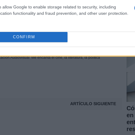
 de Jorge Javier a RTVE.
o allow Google to enable storage related to security, including
cation functionality and fraud prevention, and other user protection.
La
© Riproduzione riservata
pr
for
CONFIRM
nu
uez Rubio
tura, el periodismo y las artes. Máster en Escritura Creativa y
ón Audiovisual. Me encanta el cine, la literatura, la política
ARTÍCULO SIGUIENTE
Có
en 
en
re