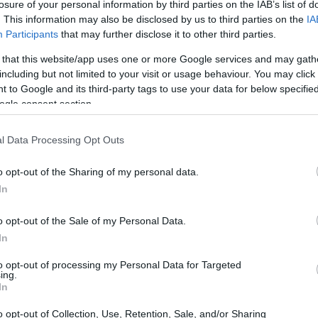
losure of your personal information by third parties on the IAB’s list of
. This information may also be disclosed by us to third parties on the
IA
Participants
that may further disclose it to other third parties.
 that this website/app uses one or more Google services and may gath
including but not limited to your visit or usage behaviour. You may click 
 to Google and its third-party tags to use your data for below specifi
ogle consent section.
Gr
es
có
l Data Processing Opt Outs
o opt-out of the Sharing of my personal data.
, «No me digáis que esto era una ceremonia. Yo soy
In
do te casa un cura. Aquí no había un cura, aquí no
, antes de ser interrumpida por María Eugenia Yagüe,
o opt-out of the Sale of my Personal Data.
ían las bodas civiles, tal y como se habían casado Isa
In
to opt-out of processing my Personal Data for Targeted
ing.
In
Ca
de
o opt-out of Collection, Use, Retention, Sale, and/or Sharing