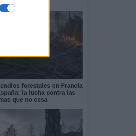
obal
cendios forestales en Francia
España: la lucha contra las
amas que no cesa