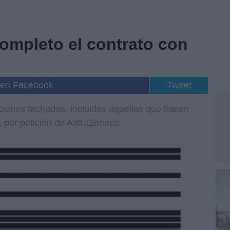
ompleto el contrato con
 en Facebook
Tweet
ciones tachadas, incluidas aquellas que hacen
s, por petición de AstraZeneca.