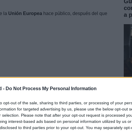
Gu
co
e la
Unión Europea
hace público, después del que
a 
d -
Do Not Process My Personal Information
Pr
denta de la
Comisión,
anunció anteiormente que la
vu
to opt-out of the sale, sharing to third parties, or processing of your per
 respetando los principios de
confidencialidad y
formation for targeted advertising by us, please use the below opt-out s
ap
rtes no se harían públicas.
r selection. Please note that after your opt-out request is processed y
eing interest-based ads based on personal information utilized by us or
disclosed to third parties prior to your opt-out. You may separately opt-