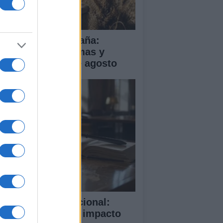
a de calor en España:
mperaturas extremas y
ertas hasta el 2 de agosto
rte Penal Internacional:
mo funciona y su impacto