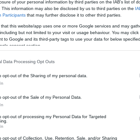
losure of your personal information by third parties on the IAB’s list of
. This information may also be disclosed by us to third parties on the
IA
Participants
that may further disclose it to other third parties.
 that this website/app uses one or more Google services and may gath
including but not limited to your visit or usage behaviour. You may click 
 to Google and its third-party tags to use your data for below specifi
ogle consent section.
l Data Processing Opt Outs
Jo
Mo
o opt-out of the Sharing of my personal data.
Un
se pueden observar en el contrato entre la
Comisión
In
o exigencia de la empresa farmacéutica.
o opt-out of the Sale of my Personal Data.
aga público lo que paga cada cliente ni las promesas
In
esariales. La
Comisión
no puede revelar la
to opt-out of processing my Personal Data for Targeted
a de una violación del contrato y podría tener duras
ing.
In
o opt-out of Collection, Use, Retention, Sale, and/or Sharing