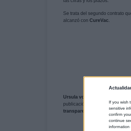
las cifras y los plazos.
Se trata del segundo contrato qu
alcanzó con
CureVac
.
Actualida
Ursula von der Leyen
, la presi
If you wish 
publicación del contrato se haría
sensitive in
transparencia
, y que algunas pa
confirm you
continue se
information 