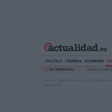
POLÍTICA
CRÓNICA
ECONOMÍA
IN
EN TIEMPO REAL
Felipe VI y Juan 
Análisis de la res
Home
»
Internacional
»
La UE publica inco
El Rey de España r
29/01/2021