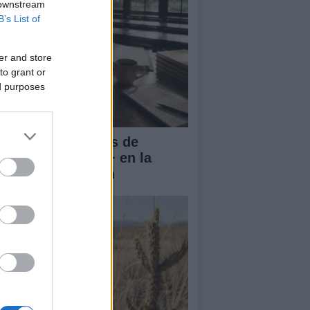
 downstream
B’s List of
er and store
to grant or
ed purposes
rnadas Nacionales de
vilidad Erasmus+ en la
iversidad de Jaén