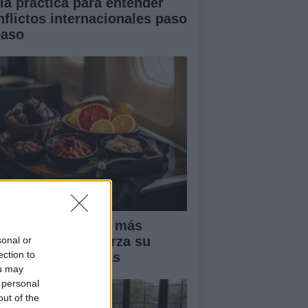
ía práctica para entender
nflictos internacionales paso
paso
oductos locales y más
elos: Binter refuerza su
sonal or
ection to
uesta por Canarias
ou may
 personal
out of the