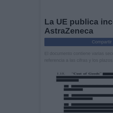
La UE publica inc
AstraZeneca
Compartir
El documento contiene varias sec
referencia a las cifras y los plazo