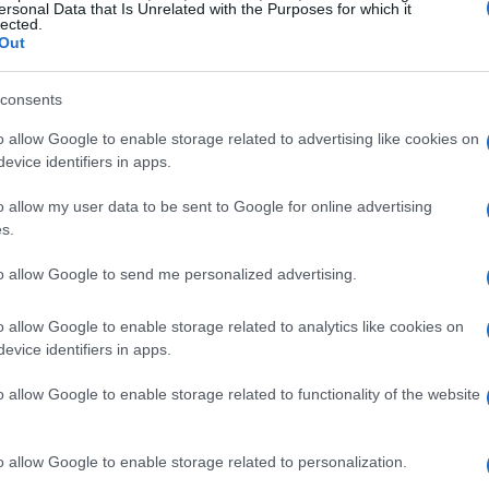
ipo de von der Leyen
firmó el primer contrato con la
ersonal Data that Is Unrelated with the Purposes for which it
lected.
nes de dosis de la vacuna
, que en aquel momento no
Out
so de experimentación. En aquel momento, la empresa
lones de dosis más, por lo que el total asciende a
400
Ol
consents
te
al
o allow Google to enable storage related to advertising like cookies on
evice identifiers in apps.
o allow my user data to be sent to Google for online advertising
s.
to allow Google to send me personalized advertising.
o allow Google to enable storage related to analytics like cookies on
evice identifiers in apps.
o allow Google to enable storage related to functionality of the website
Co
o allow Google to enable storage related to personalization.
có
 vacunación