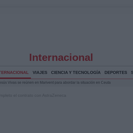
Internacional
TERNACIONAL
VIAJES
CIENCIA Y TECNOLOGÍA
DEPORTES
Jesús Vivas se reúnen en Marivent para abordar la situación en Ceuta
puesta del Gobierno ante la crisis migratoria en Ceuta
mpleto el contrato con AstraZeneca
espalda a Ceuta ante la presión migratoria y la falta de respuesta del Gobierno