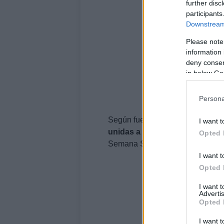
further disc
participants
Downstream 
Please note
information 
deny consent
in below Go
Persona
Según fuentes conocedoras del p
I want t
unidas a la causa
que se hará p
Opted 
Semana Santa.
I want t
Opted 
I want 
Advertis
Opted 
I want t