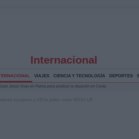
Internacional
TERNACIONAL
VIAJES
CIENCIA Y TECNOLOGÍA
DEPORTES
a Juan Jesús Vivas en Palma para analizar la situación en Ceuta
la Illa Plana: Menorca apuesta por el deporte náutico sostenible
 líderes europeos y CEOs piden unión EEUU-UE
 y humanitario en Ceuta tras la llegada masiva de migrantes
o de Chamberí por 6,3 millones: detalles y controversias
 Bogotá 2026: fecha, recorrido y actividades especiales