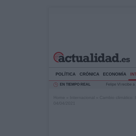
POLÍTICA
CRÓNICA
ECONOMÍA
IN
EN TIEMPO REAL
Felipe VI recibe 
Rehabilitación de 
Home
»
Internacional
»
Cambio climático:
Impacto económico
04/04/2021
La compra del átic
Ciclovía Nocturna