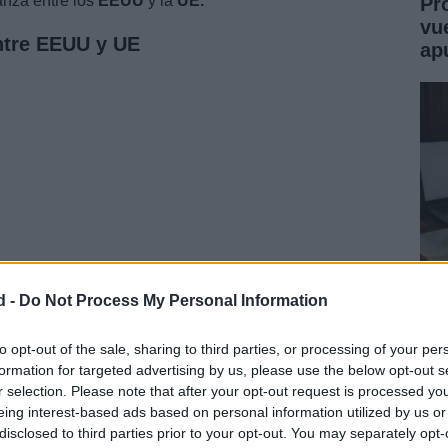
anza entre los
EEUU
y la
UE.
Pr
vu
ntre EEUU y UE
ap
d -
Do Not Process My Personal Information
Jo
Mo
to opt-out of the sale, sharing to third parties, or processing of your per
formation for targeted advertising by us, please use the below opt-out s
Un
ado liberal francés;
Pascal Canfin.
Una persona
r selection. Please note that after your opt-out request is processed y
Macron, y que se encarga de presidir la comisión de
eing interest-based ads based on personal information utilized by us or
 Seguridad Alimentaria en Estrasburgo.
disclosed to third parties prior to your opt-out. You may separately opt-