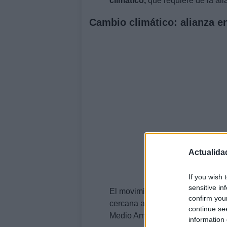
climático,
que requiere de la ali
Cambio climático: alianza e
Actualida
If you wish 
sensitive in
El movimiento lo lidera eurodiput
confirm you
cercana al presidente Emmanuel 
continue se
Medio Ambiente, Salud Pública y
information 