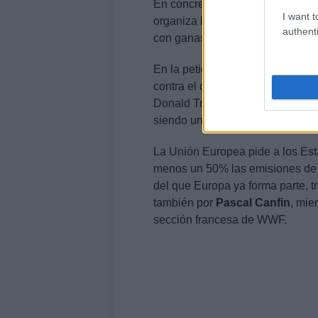
En concreto en las fechas próxim
I want t
organiza la Casa Blanca, como 
authenti
con ganas tras la cancelación de
En la petición que firman los pa
contra el cambio climático en lo
Donald Trump, EEUU
abandonó
siendo una de las primeras órden
La Unión Europea pide a los Esta
menos un 50% las emisiones de 
del que Europa ya forma parte, t
también por
Pascal Canfin
, mie
sección francesa de WWF.