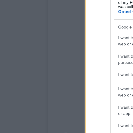
of my P
was col
Opted 
Google 
I want t
web or d
I want t
purpose
I want 
I want t
web or d
I want t
or app.
I want t