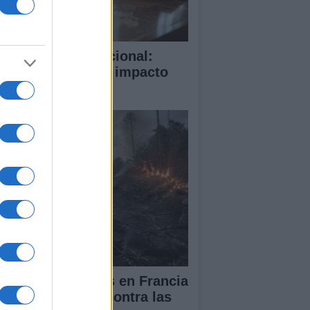
rte Penal Internacional:
mo funciona y su impacto
obal
cendios forestales en Francia
España: la lucha contra las