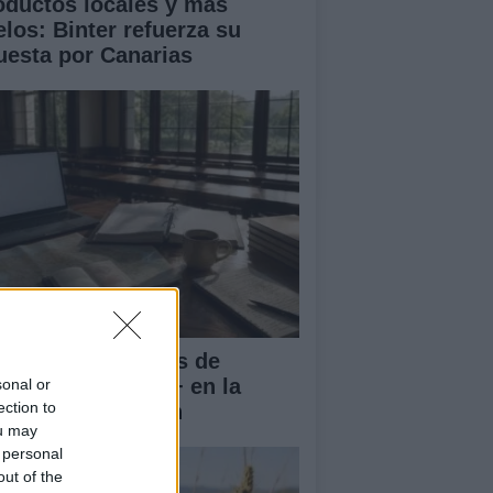
oductos locales y más
elos: Binter refuerza su
uesta por Canarias
rnadas Nacionales de
vilidad Erasmus+ en la
sonal or
ection to
iversidad de Jaén
ou may
 personal
out of the