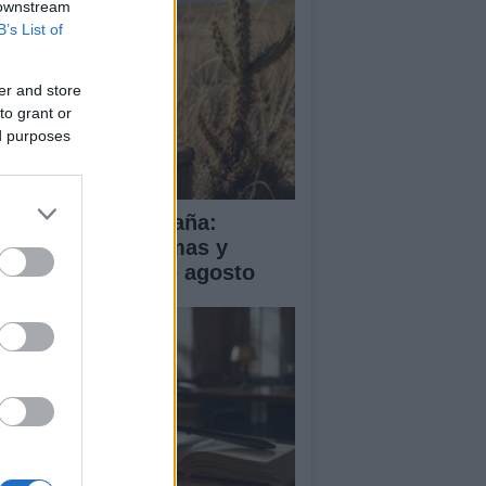
 downstream
B’s List of
er and store
to grant or
ed purposes
a de calor en España:
mperaturas extremas y
ertas hasta el 2 de agosto