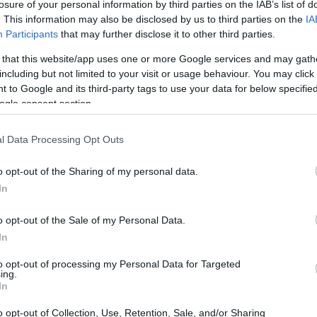
losure of your personal information by third parties on the IAB’s list of
. This information may also be disclosed by us to third parties on the
IA
Participants
that may further disclose it to other third parties.
 that this website/app uses one or more Google services and may gath
including but not limited to your visit or usage behaviour. You may click 
 to Google and its third-party tags to use your data for below specifi
ogle consent section.
l Data Processing Opt Outs
Ol
te
lan, existen ya más de
50 grandes empresas
o opt-out of the Sharing of my personal data.
al
ública después de que finalicen las vacaciones de
In
o opt-out of the Sale of my Personal Data.
In
to opt-out of processing my Personal Data for Targeted
ing.
In
o opt-out of Collection, Use, Retention, Sale, and/or Sharing