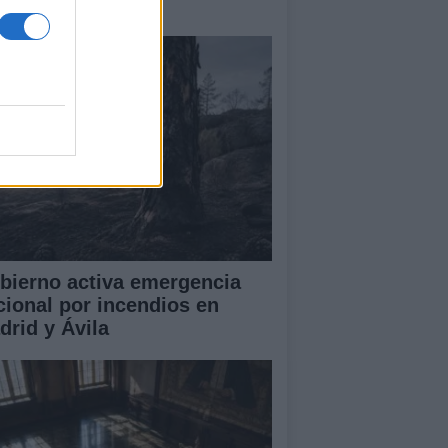
amas que no cesa
bierno activa emergencia
cional por incendios en
drid y Ávila