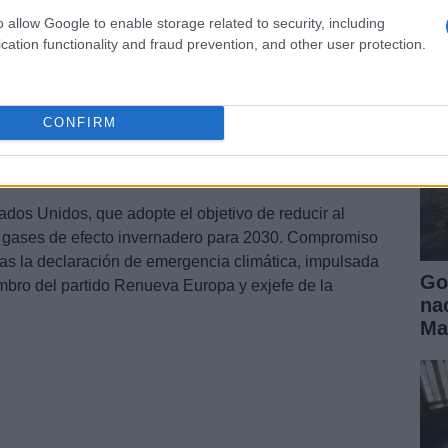
ll
as al «
Climate Summit»
del 22 y el 23 de abril que
o allow Google to enable storage related to security, including
evento previo a la COP 26 de Glasgow, que se espera
cation functionality and fraud prevention, and other user protection.
 la edición de 2020 debido al Covid.
rticipantes, se recoge que se cumplan con los objetivos
s dos lados del Atlántico. Ya que durante el mandato de
CONFIRM
 el Acuerdo de París
que había liderado por Obama,
es ejecutivas que firmó Biden cuando entró al poder.
dos Unidos, que adopte el objetivo de reducir al
gases de efecto invernadero para 2030.
Compromiso
ras la declaración de emergencia climática, impulsada
Go
mbro del partido Renueva Europa y exjefe de la
na
Ma