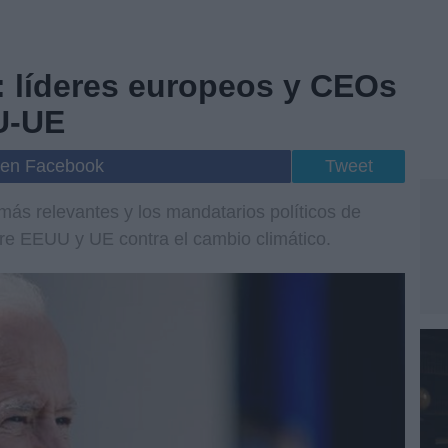
: líderes europeos y CEOs
U-UE
 en Facebook
Tweet
ás relevantes y los mandatarios políticos de
re EEUU y UE contra el cambio climático.