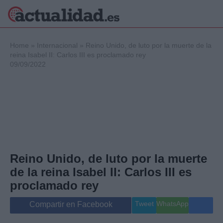
×
Home
»
Internacional
»
Reino Unido, de luto por la muerte de la
reina Isabel II: Carlos III es proclamado rey
09/09/2022
Política
Ciencia y
Tecnología
Crónica
Deportes
Economía
Salud y Bienestar
Reino Unido, de luto por la muerte
Internacional
de la reina Isabel II: Carlos III es
Gente
Viajes
proclamado rey
Musica
Tweet
WhatsApp
Compartir en Facebook