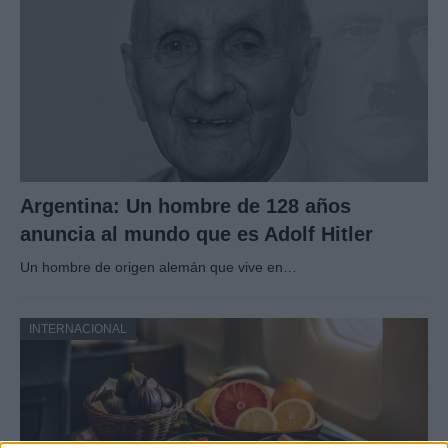
Argentina: Un hombre de 128 años
anuncia al mundo que es Adolf Hitler
Un hombre de origen alemán que vive en…
INTERNACIONAL