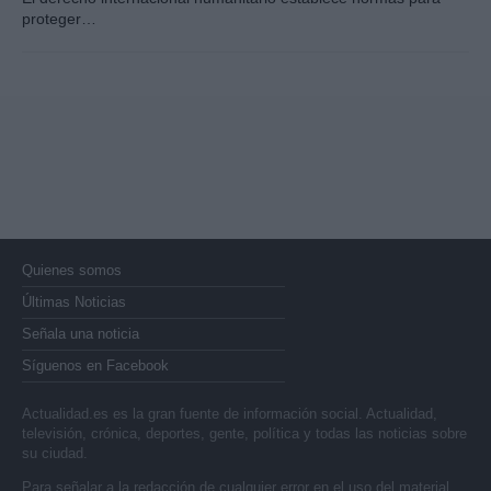
proteger…
Quienes somos
Últimas Noticias
Señala una noticia
Síguenos en Facebook
Actualidad.es es la gran fuente de información social. Actualidad,
televisión, crónica, deportes, gente, política y todas las noticias sobre
su ciudad.
Para señalar a la redacción de cualquier error en el uso del material