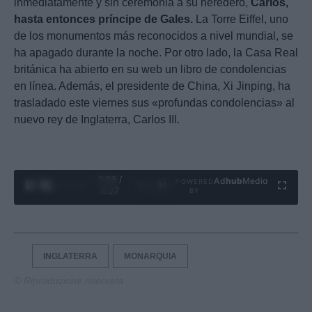
inmediatamente y sin ceremonia a su heredero,
Carlos,
hasta entonces príncipe de Gales.
La Torre Eiffel, uno
de los monumentos más reconocidos a nivel mundial, se
ha apagado durante la noche. Por otro lado, la Casa Real
británica ha abierto en su web un libro de condolencias
en línea. Además, el presidente de China, Xi Jinping, ha
trasladado este viernes sus «profundas condolencias» al
nuevo rey de Inglaterra, Carlos III.
0:06 /
Ad
hub
Media
POWERED
1
/
4
4:27
BY
INGLATERRA
MONARQUIA
© Riproduzione riservata