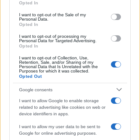
Opted In
use your data for below specified purposes in below Google
LightSound: la tecnología que permite
consent section.
I want to opt-out of the Sale of my
Personal Data.
escuchar el eclipse solar
Opted In
El próximo 12 de agosto, el eclipse solar…
I want to opt-out of processing my
Personal Data for Targeted Advertising.
Opted In
INTERNACIONAL
I want to opt-out of Collection, Use,
Retention, Sale, and/or Sharing of my
Personal Data that Is Unrelated with the
Purposes for which it was collected.
Opted Out
Google consents
I want to allow Google to enable storage
related to advertising like cookies on web or
device identifiers in apps.
Guía práctica para entender conflictos
I want to allow my user data to be sent to
Google for online advertising purposes.
internacionales paso a paso