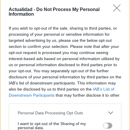
Actualidad -
Do Not Process My Personal
Information
If you wish to opt-out of the sale, sharing to third parties, or
processing of your personal or sensitive information for
Productos locales y más vuelos: Binter
targeted advertising by us, please use the below opt-out
refuerza su apuesta por Canarias
section to confirm your selection. Please note that after your
opt-out request is processed you may continue seeing
Binter no solo conecta las islas, sino que…
interest-based ads based on personal information utilized by
us or personal information disclosed to third parties prior to
your opt-out. You may separately opt-out of the further
INTERNACIONAL
disclosure of your personal information by third parties on the
IAB’s list of downstream participants. This information may
also be disclosed by us to third parties on the
IAB’s List of
Downstream Participants
that may further disclose it to other
third parties.
Please note that this website/app uses one or more Google
Personal Data Processing Opt Outs
services and may gather and store information including but
not limited to your visit or usage behaviour. You may click to
I want to opt-out of the Sharing of my
personal data.
grant or deny consent to Google and its third-party tags to