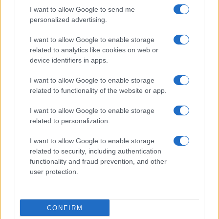
Domina el arte de evaluar fuentes y mapas,…
I want to allow Google to send me
personalized advertising.
I want to allow Google to enable storage
INTERNACIONAL
related to analytics like cookies on web or
device identifiers in apps.
I want to allow Google to enable storage
related to functionality of the website or app.
I want to allow Google to enable storage
related to personalization.
I want to allow Google to enable storage
related to security, including authentication
Control de Irán sobre el estrecho de
functionality and fraud prevention, and other
Ormuz complica el comercio marítimo
user protection.
Irán gestiona el estrecho de Ormuz como herramienta…
CONFIRM
INTERNACIONAL