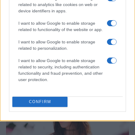
related to analytics like cookies on web or
device identifiers in apps.
I want to allow Google to enable storage
related to functionality of the website or app.
I want to allow Google to enable storage
related to personalization.
Jornadas Nacionales de Movilidad
I want to allow Google to enable storage
related to security, including authentication
Erasmus+ en la Universidad de Jaén
functionality and fraud prevention, and other
La Universidad de Jaén será el epicentro del…
user protection.
INTERNACIONAL
CONFIRM