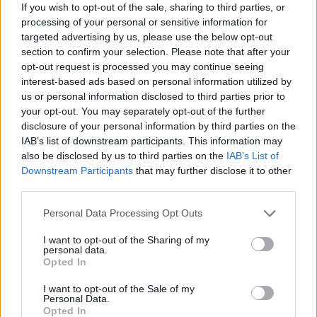
If you wish to opt-out of the sale, sharing to third parties, or
refuerza su apuesta por Canarias
processing of your personal or sensitive information for
targeted advertising by us, please use the below opt-out
Binter no solo conecta las islas, sino que…
section to confirm your selection. Please note that after your
opt-out request is processed you may continue seeing
interest-based ads based on personal information utilized by
INTERNACIONAL
us or personal information disclosed to third parties prior to
your opt-out. You may separately opt-out of the further
disclosure of your personal information by third parties on the
IAB’s list of downstream participants. This information may
also be disclosed by us to third parties on the
IAB’s List of
Downstream Participants
that may further disclose it to other
third parties.
Please note that this website/app uses one or more Google
Personal Data Processing Opt Outs
services and may gather and store information including but
not limited to your visit or usage behaviour. You may click to
I want to opt-out of the Sharing of my
personal data.
grant or deny consent to Google and its third-party tags to
Corte Penal Internacional: cómo funciona
Opted In
use your data for below specified purposes in below Google
y su impacto global
consent section.
I want to opt-out of the Sale of my
Personal Data.
La Corte Penal Internacional es un pilar fundamental…
Opted In