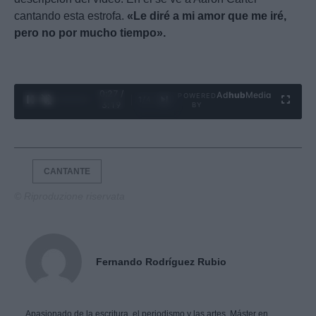
cantando esta estrofa.
«Le diré a mi amor que me iré,
pero no por mucho tiempo».
0:28 /
Ad
hub
Media
POWERED
1
/
4
3:19
BY
CANTANTE
© Riproduzione riservata
Fernando Rodríguez Rubio
Apasionado de la escritura, el periodismo y las artes. Máster en