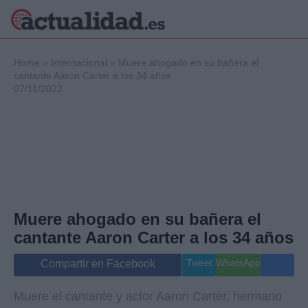
×
Home
»
Internacional
»
Muere ahogado en su bañera el
cantante Aaron Carter a los 34 años
07/11/2022
Política
Ciencia y
Tecnología
Crónica
Deportes
Economía
Salud y Bienestar
Muere ahogado en su bañera el
Internacional
cantante Aaron Carter a los 34 años
Gente
Viajes
Tweet
WhatsApp
Compartir en Facebook
Musica
Muere el cantante y actor Aaron Carter, hermano