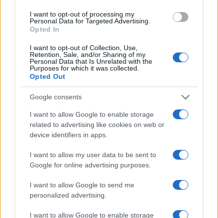
I want to opt-out of processing my
INTERNACIONAL
Personal Data for Targeted Advertising.
Opted In
I want to opt-out of Collection, Use,
Retention, Sale, and/or Sharing of my
Personal Data that Is Unrelated with the
Purposes for which it was collected.
Opted Out
Google consents
I want to allow Google to enable storage
related to advertising like cookies on web or
device identifiers in apps.
Guía práctica para entender conflictos
internacionales paso a paso
I want to allow my user data to be sent to
Google for online advertising purposes.
Domina el arte de evaluar fuentes y mapas,…
I want to allow Google to send me
personalized advertising.
INTERNACIONAL
I want to allow Google to enable storage