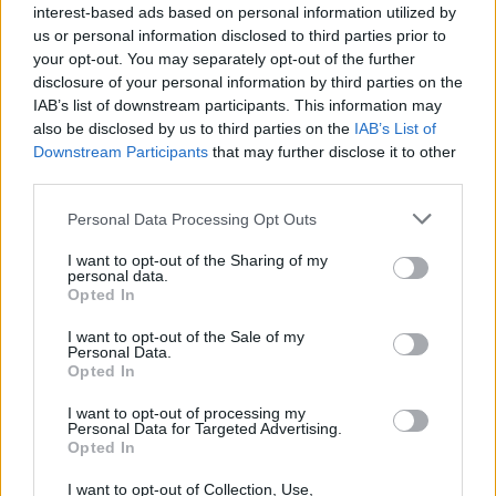
interest-based ads based on personal information utilized by
us or personal information disclosed to third parties prior to
your opt-out. You may separately opt-out of the further
disclosure of your personal information by third parties on the
IAB’s list of downstream participants. This information may
also be disclosed by us to third parties on the
IAB’s List of
Downstream Participants
that may further disclose it to other
Guía práctica para entender conflictos
third parties.
internacionales paso a paso
Please note that this website/app uses one or more Google
Personal Data Processing Opt Outs
services and may gather and store information including but
Domina el arte de evaluar fuentes y mapas,…
not limited to your visit or usage behaviour. You may click to
I want to opt-out of the Sharing of my
personal data.
grant or deny consent to Google and its third-party tags to
Opted In
use your data for below specified purposes in below Google
INTERNACIONAL
consent section.
I want to opt-out of the Sale of my
Personal Data.
Opted In
I want to opt-out of processing my
Personal Data for Targeted Advertising.
Opted In
I want to opt-out of Collection, Use,