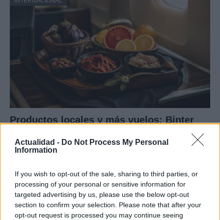
INTERNACIONAL
Productos locales y más vuelos: Binter
refuerza su apuesta por Canarias
Actualidad -
Do Not Process My Personal
Binter no solo conecta las islas, sino que…
Information
If you wish to opt-out of the sale, sharing to third parties, or
INTERNACIONAL
processing of your personal or sensitive information for
targeted advertising by us, please use the below opt-out
section to confirm your selection. Please note that after your
opt-out request is processed you may continue seeing