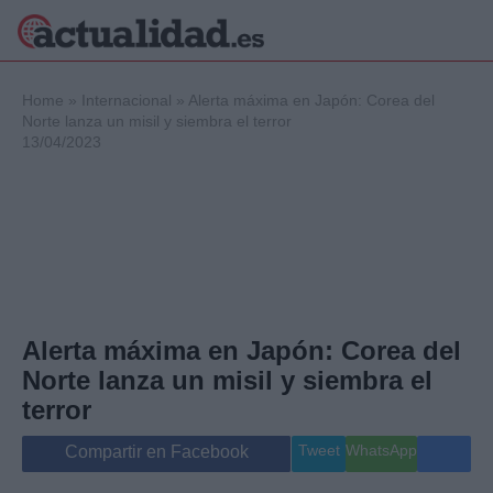
×
Home
»
Internacional
»
Alerta máxima en Japón: Corea del
Norte lanza un misil y siembra el terror
13/04/2023
Política
Ciencia y
Tecnología
Crónica
Deportes
Economía
Salud y Bienestar
Alerta máxima en Japón: Corea del
Internacional
Norte lanza un misil y siembra el
Gente
Viajes
terror
Musica
Tweet
WhatsApp
Compartir en Facebook