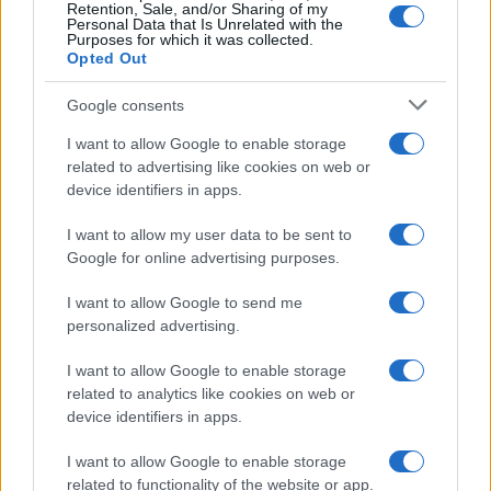
Retention, Sale, and/or Sharing of my
Personal Data that Is Unrelated with the
Purposes for which it was collected.
Opted Out
Jornadas Nacionales de Movilidad
Google consents
Erasmus+ en la Universidad de Jaén
I want to allow Google to enable storage
La Universidad de Jaén será el epicentro del…
related to advertising like cookies on web or
device identifiers in apps.
INTERNACIONAL
I want to allow my user data to be sent to
Google for online advertising purposes.
I want to allow Google to send me
personalized advertising.
I want to allow Google to enable storage
related to analytics like cookies on web or
device identifiers in apps.
I want to allow Google to enable storage
Control de Irán sobre el estrecho de
related to functionality of the website or app.