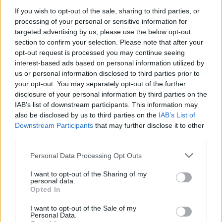
Tormentas y calor extremo: la Aemet
If you wish to opt-out of the sale, sharing to third parties, or
advierte sobre fenómenos meteorológicos
processing of your personal or sensitive information for
en España
targeted advertising by us, please use the below opt-out
section to confirm your selection. Please note that after your
España se prepara para una semana de calor…
opt-out request is processed you may continue seeing
interest-based ads based on personal information utilized by
us or personal information disclosed to third parties prior to
MEDIO AMBIENTE
your opt-out. You may separately opt-out of the further
disclosure of your personal information by third parties on the
IAB’s list of downstream participants. This information may
also be disclosed by us to third parties on the
IAB’s List of
Downstream Participants
that may further disclose it to other
third parties.
Please note that this website/app uses one or more Google
Personal Data Processing Opt Outs
services and may gather and store information including but
not limited to your visit or usage behaviour. You may click to
I want to opt-out of the Sharing of my
personal data.
grant or deny consent to Google and its third-party tags to
Opted In
use your data for below specified purposes in below Google
Cómo los mosaicos agroforestales
consent section.
I want to opt-out of the Sale of my
reducen la propagación de incendios
Personal Data.