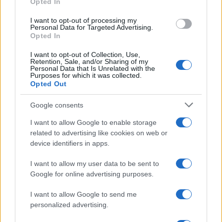
Opted In
Los paisajes mosaico combinan agricultura y forestación para…
I want to opt-out of processing my
Personal Data for Targeted Advertising.
Opted In
MEDIO AMBIENTE
I want to opt-out of Collection, Use,
Retention, Sale, and/or Sharing of my
Personal Data that Is Unrelated with the
Purposes for which it was collected.
Opted Out
Google consents
I want to allow Google to enable storage
related to advertising like cookies on web or
device identifiers in apps.
Cómo proteger tu vivienda en la interfaz
I want to allow my user data to be sent to
urbano-forestal
Google for online advertising purposes.
Vivir en la interfaz urbano-forestal conlleva riesgos, pero…
I want to allow Google to send me
personalized advertising.
MEDIO AMBIENTE