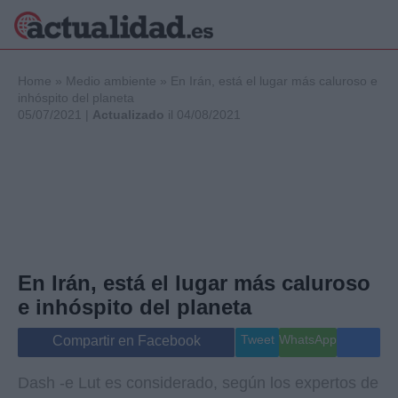
×
Home
»
Medio ambiente
»
En Irán, está el lugar más caluroso e
inhóspito del planeta
05/07/2021 |
Actualizado
il 04/08/2021
Política
Ciencia y
Tecnología
Crónica
Deportes
Economía
Salud y Bienestar
En Irán, está el lugar más caluroso
Internacional
e inhóspito del planeta
Gente
Viajes
Tweet
WhatsApp
Compartir en Facebook
Musica
Dash -e Lut es considerado, según los expertos de