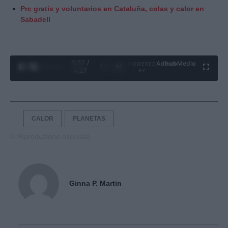
Prc gratis y voluntarios en Cataluña, colas y calor en
Sabadell
0:33 /
Ad
hub
Media
POWERED
1
/
4
4:27
BY
CALOR
PLANETAS
© Riproduzione riservata
Ginna P. Martin