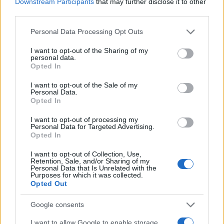
La política exterior de Donald Trump, especialmente en…
Downstream Participants
that may further disclose it to other
third parties.
Please note that this website/app uses one or more Google
Personal Data Processing Opt Outs
POLÍTICA
services and may gather and store information including but
not limited to your visit or usage behaviour. You may click to
I want to opt-out of the Sharing of my
personal data.
grant or deny consent to Google and its third-party tags to
Opted In
use your data for below specified purposes in below Google
consent section.
I want to opt-out of the Sale of my
Personal Data.
Opted In
I want to opt-out of processing my
Personal Data for Targeted Advertising.
Opted In
Análisis de la crisis migratoria en Ceuta y
I want to opt-out of Collection, Use,
Retention, Sale, and/or Sharing of my
las críticas internacionales a Pedro
Personal Data that Is Unrelated with the
Purposes for which it was collected.
Sánchez
Opted Out
La crisis migratoria en Ceuta ha generado fuertes…
Google consents
I want to allow Google to enable storage