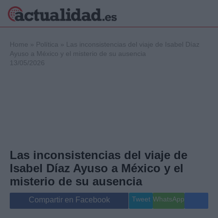
×
Home
»
Política
»
Las inconsistencias del viaje de Isabel Díaz
Ayuso a México y el misterio de su ausencia
13/05/2026
Política
Ciencia y
Tecnología
Crónica
Deportes
Economía
Salud y Bienestar
Las inconsistencias del viaje de
Internacional
Isabel Díaz Ayuso a México y el
Gente
Viajes
misterio de su ausencia
Musica
Tweet
WhatsApp
Compartir en Facebook