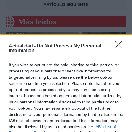
ARTÍCULO SIGUIENTE
Más leídos
POLÍTICA
Actualidad -
Do Not Process My Personal
Information
If you wish to opt-out of the sale, sharing to third parties, or
processing of your personal or sensitive information for
targeted advertising by us, please use the below opt-out
section to confirm your selection. Please note that after your
opt-out request is processed you may continue seeing
interest-based ads based on personal information utilized by
us or personal information disclosed to third parties prior to
Cómo la política internacional de Trump
your opt-out. You may separately opt-out of the further
está cambiando las posturas de sus
disclosure of your personal information by third parties on the
IAB’s list of downstream participants. This information may
seguidores más cercanos
also be disclosed by us to third parties on the
IAB’s List of