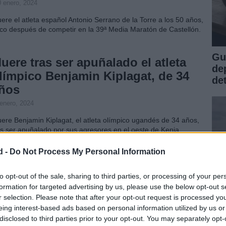
0 enero, 2024
ere el atleta español Antonio Serrano de la Torre a los 50 años,
co después de competir en la 39ª Media Maratón de Castellón.
Gu
uere tras ser apuñalado el atleta
de
límpico Benjamin Kiplagat, de 34
de
ños
 enero, 2024
ere Benjamin Kiplagat, el atleta olímpico ugandés de 34 años,
as ser apuñalado por sus agresores en el oeste de Kenia.
d -
Do Not Process My Personal Information
cusan de racista a Ana Peleteiro:
Los blancos son peores que los
to opt-out of the sale, sharing to third parties, or processing of your per
formation for targeted advertising by us, please use the below opt-out s
egros»
r selection. Please note that after your opt-out request is processed y
0 noviembre, 2023
eing interest-based ads based on personal information utilized by us or
disclosed to third parties prior to your opt-out. You may separately opt-
Ec
 atleta Ana Peleteiro está pasando por una época de grandes