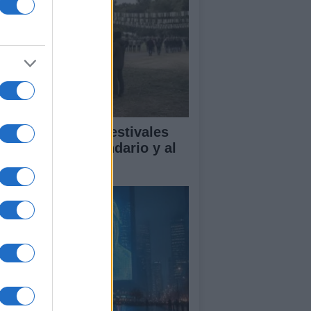
mo disfrutar de festivales
n respeto al vecindario y al
dio ambiente