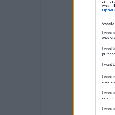
of my P
was col
Opted 
Google 
I want t
web or d
I want t
purpose
I want 
I want t
web or d
I want t
or app.
I want t