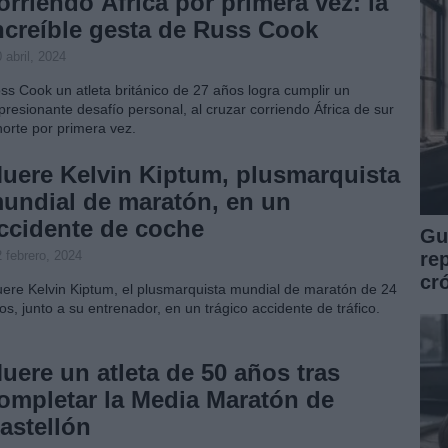
orriendo África por primera vez: la
ncreíble gesta de Russ Cook
 abril, 2024
ss Cook un atleta británico de 27 años logra cumplir un
presionante desafío personal, al cruzar corriendo África de sur
norte por primera vez.
uere Kelvin Kiptum, plusmarquista
undial de maratón, en un
ccidente de coche
Guí
 febrero, 2024
re
cr
ere Kelvin Kiptum, el plusmarquista mundial de maratón de 24
os, junto a su entrenador, en un trágico accidente de tráfico.
uere un atleta de 50 años tras
ompletar la Media Maratón de
astellón