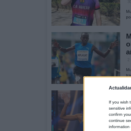
3
Mu
po
M
o
a
2
Mu
tr
Actualida
A
«
If you wish 
sensitive in
n
confirm you
3
continue se
information 
La