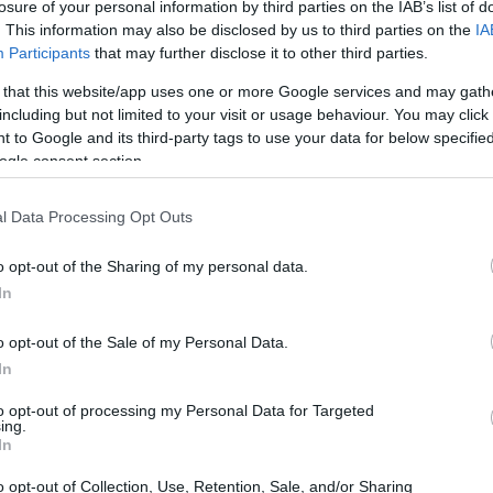
losure of your personal information by third parties on the IAB’s list of
mbios en su vida y ahora la han tachado de racista por este
ne
. This information may also be disclosed by us to third parties on the
IA
mentario.
ev
Participants
that may further disclose it to other third parties.
uere la medallista mundial de trail
 that this website/app uses one or more Google services and may gath
ueca Emilia Brangefält a los 21
including but not limited to your visit or usage behaviour. You may click 
ños
 to Google and its third-party tags to use your data for below specifi
ogle consent section.
3 noviembre, 2023
 medallista mundial sueca Emilia Brangefält muere a los 21
l Data Processing Opt Outs
os, aparentemente por suicidio, tras detectarle una cardiopatía.
o opt-out of the Sharing of my personal data.
In
o opt-out of the Sale of my Personal Data.
Gio
mi
In
aná
to opt-out of processing my Personal Data for Targeted
ing.
In
o opt-out of Collection, Use, Retention, Sale, and/or Sharing