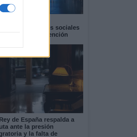
 fenómeno de las
lebridades: sesgos sociales
economía de la atención
 Rey de España respalda a
uta ante la presión
ratoria y la falta de