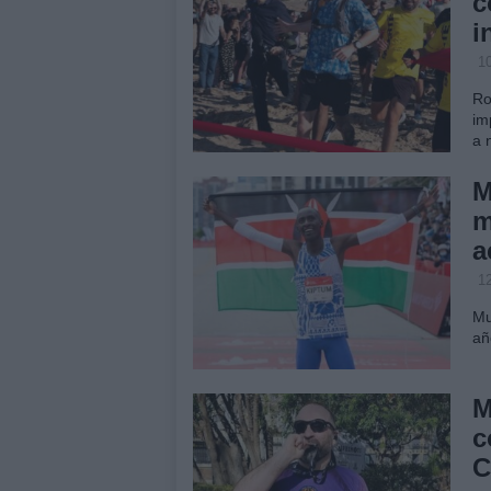
c
i
10
Ro
im
a 
M
m
a
12
Mu
añ
M
c
C