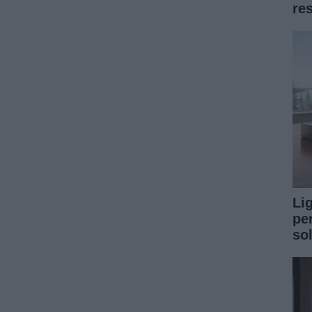
re
Li
pe
so