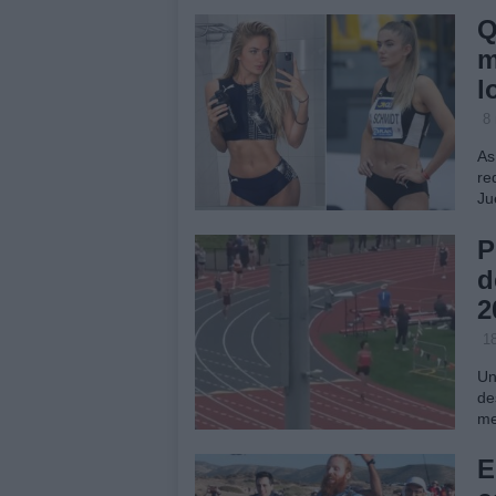
Q
m
l
8
As
re
Ju
P
d
2
18
Un
de
me
E