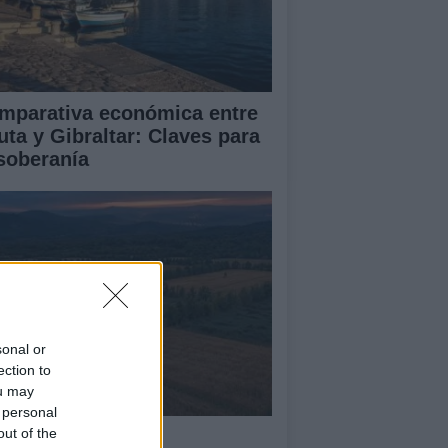
mparativa económica entre
uta y Gibraltar: Claves para
 soberanía
sonal or
ection to
ou may
 personal
out of the
mo los mosaicos