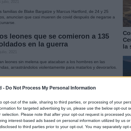
 julio, 2021
s familias de Blake Bargatze y Marcus Hartford, de 24 y 25
os, anuncian que casi mueren de covid después de negarse a
cunarse.
Co
os leones que se comieron a 135
Ce
oldados en la guerra
la
julio, 2021
an leones sin melena que atacaban a los hombres en las
endas, arrastrándolos violentamente para matarlos y devorarlos.
d -
Do Not Process My Personal Information
ómo eliminar la grasa de los
razos: métodos sencillos
to opt-out of the sale, sharing to third parties, or processing of your per
formation for targeted advertising by us, please use the below opt-out s
julio, 2021
r selection. Please note that after your opt-out request is processed y
a imperfección que afecta a hombres y mujeres mayores de 30
eing interest-based ads based on personal information utilized by us or
os. A continuación te explicamos cómo eliminar la grasa de tus
disclosed to third parties prior to your opt-out. You may separately opt-
Có
azos.