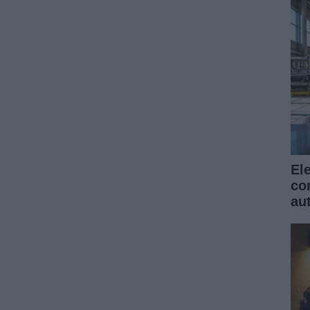
El
co
au