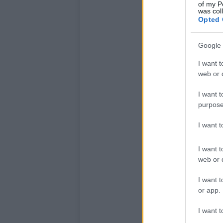
of my P
was col
Opted 
Google 
I want t
web or d
I want t
purpose
I want 
I want t
web or d
I want t
or app.
I want t