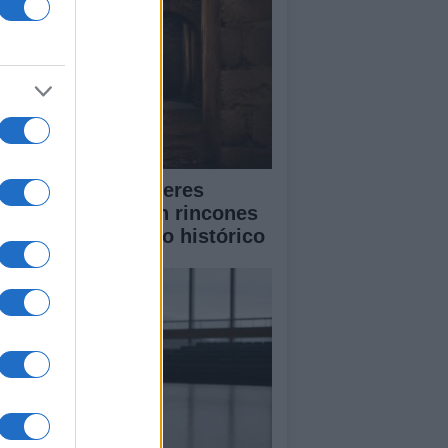
scubre cómo Cáceres
lebra la música en rincones
cretos de su casco histórico