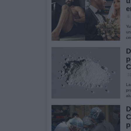
u
e
6
Yu
un
ce
D
p
C
3
La
pr
al
D
C
p