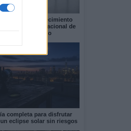
blo Galdo y el crecimiento
l Concurso Internacional de
ano Cidade de Vigo
ía completa para disfrutar
 un eclipse solar sin riesgos