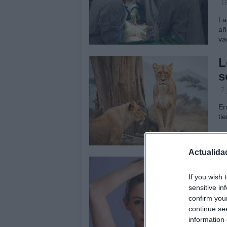
16
La
añ
va
L
s
7 
Er
ti
Actualida
C
b
If you wish 
sensitive in
2 
confirm you
Un
continue se
añ
information 
br