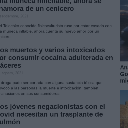
na muñeca hinchable, ahora se
namora de un cenicero
 septiembre, 2021
ri Tolochko conocido fisicoculturista ruso por estar casado con
a muñeca inflable, ahora cuenta su nuevo amor por un
nicero.
os muertos y varios intoxicados
or consumir cocaína adulterada en
áceres
An
1 agosto, 2021
Go
mi
 droga pudo ser cortada con alguna sustancia tóxica que
ovocó a las personas la muerte e intoxicación, también
ucinaciones en sus consumidores.
os jóvenes negacionistas con el
ovid necesitan un trasplante de
ulmón