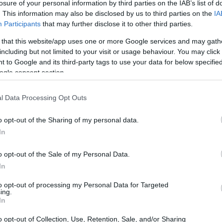
losure of your personal information by third parties on the IAB’s list of
ag
. This information may also be disclosed by us to third parties on the
IA
pr
Participants
that may further disclose it to other third parties.
 that this website/app uses one or more Google services and may gath
including but not limited to your visit or usage behaviour. You may click 
 to Google and its third-party tags to use your data for below specifi
ogle consent section.
l Data Processing Opt Outs
o opt-out of the Sharing of my personal data.
In
o opt-out of the Sale of my Personal Data.
Gu
en
In
int
to opt-out of processing my Personal Data for Targeted
ing.
In
o opt-out of Collection, Use, Retention, Sale, and/or Sharing