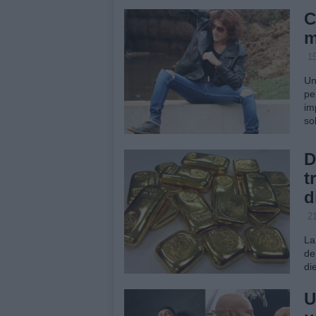
C
m
1
Un
pe
im
so
D
t
d
2
La
de
di
U