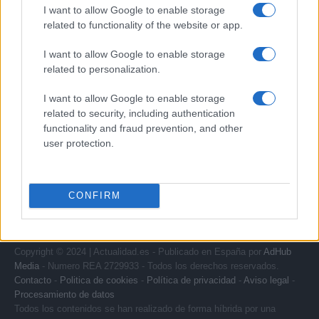
I want to allow Google to enable storage
related to functionality of the website or app.
Quienes somos
I want to allow Google to enable storage
Últimas Noticias
related to personalization.
Señala una noticia
Síguenos en Facebook
I want to allow Google to enable storage
related to security, including authentication
functionality and fraud prevention, and other
Actualidad.es es la gran fuente de información social. Actualidad,
televisión, crónica, deportes, gente, política y todas las noticias sobre
user protection.
su ciudad.
Para señalar a la redacción de cualquier error en el uso del material
confidencial, escríbanos a
staff@actualidad.es
: nos ocuparemos de
CONFIRM
la retirada del material que atenta contra los derechos de terceros.
Copyright © 2024 | Actualidad.es - Publicado en España por
AdHub
Media
- Numero REA 2729933 - Todos los derechos reservados.
Contacto
-
Politica de cookies
-
Política de privacidad
-
Aviso legal
-
Procesamiento de datos
Todos los contenidos se han realizado de forma híbrida por una