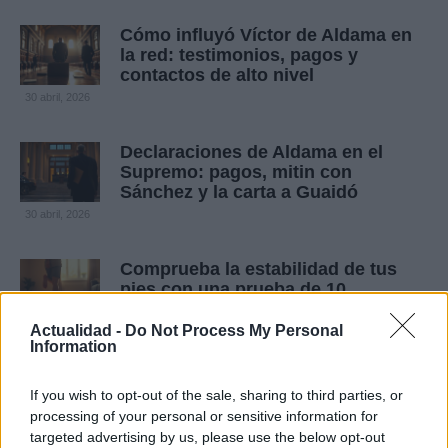
Cómo influyó Víctor de Aldama en
la red: testimonios, pagos y
contactos de alto nivel
30 abril, 2026
Declaraciones de Aldama en el
Supremo: pagos, mitin con
Sánchez y la carta a Guaidó
30 abril, 2026
Comprueba la estabilidad de tus
pies con una prueba de 10
segundos
Actualidad -
Do Not Process My Personal
28 abril, 2026
Information
Crisis interna en Vox: Ortega Smith
If you wish to opt-out of the sale, sharing to third parties, or
impugna su expulsión ante la
processing of your personal or sensitive information for
justicia
targeted advertising by us, please use the below opt-out