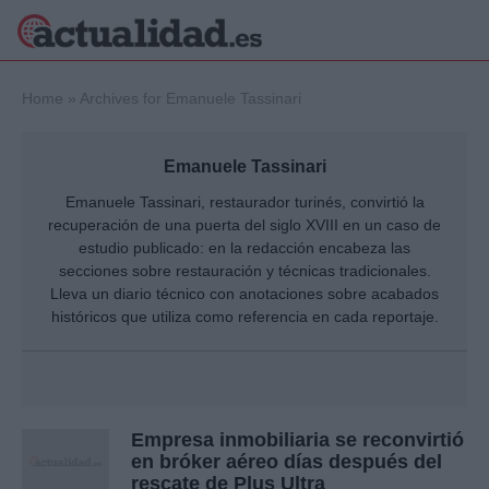
×
Home
»
Archives for Emanuele Tassinari
Emanuele Tassinari
Política
Ciencia y
Emanuele Tassinari, restaurador turinés, convirtió la
Tecnología
recuperación de una puerta del siglo XVIII en un caso de
Crónica
estudio publicado: en la redacción encabeza las
secciones sobre restauración y técnicas tradicionales.
Deportes
Economía
Lleva un diario técnico con anotaciones sobre acabados
históricos que utiliza como referencia en cada reportaje.
Salud y Bienestar
Internacional
Gente
Viajes
Musica
Empresa inmobiliaria se reconvirtió
en bróker aéreo días después del
rescate de Plus Ultra