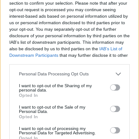
23 abril, 2026
section to confirm your selection. Please note that after your
opt-out request is processed you may continue seeing
interest-based ads based on personal information utilized by
Segunda edición de los cursos de
us or personal information disclosed to third parties prior to
verano CEU – María Cristina con
voces destacadas
your opt-out. You may separately opt-out of the further
disclosure of your personal information by third parties on the
21 abril, 2026
IAB’s list of downstream participants. This information may
also be disclosed by us to third parties on the
IAB’s List of
Brecha en Booking: qué se sabe
Downstream Participants
that may further disclose it to other
sobre el acceso no autorizado a
third parties.
reservas
Please note that this website/app uses one or more Google
14 abril, 2026
Personal Data Processing Opt Outs
services and may gather and store information including but
not limited to your visit or usage behaviour. You may click to
I want to opt-out of the Sharing of my
Alto el fuego temporal entre
personal data.
grant or deny consent to Google and its third-party tags to
Opted In
Estados Unidos e Irán y la
use your data for below specified purposes in below Google
reapertura del estrecho de Ormuz
consent section.
I want to opt-out of the Sale of my
8 abril, 2026
Personal Data.
Opted In
Rescate del segundo tripulante del
I want to opt-out of processing my
F-15 eleva la tensión entre EE. UU.
Personal Data for Targeted Advertising.
e Irán
Opted In