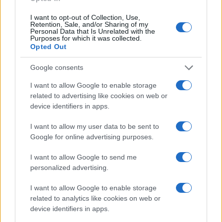
6 abril, 2026
I want to opt-out of Collection, Use,
Retention, Sale, and/or Sharing of my
Personal Data that Is Unrelated with the
Conflicto en el Golfo: rescate
Purposes for which it was collected.
anunciado por EE.UU. frente a la
Opted Out
negación de Irán
Google consents
5 abril, 2026
I want to allow Google to enable storage
Por qué la salida de Osa
related to advertising like cookies on web or
Odighizuwa complica la
device identifiers in apps.
reconstrucción defensiva de los
Cowboys
I want to allow my user data to be sent to
Google for online advertising purposes.
31 marzo, 2026
I want to allow Google to send me
personalized advertising.
I want to allow Google to enable storage
related to analytics like cookies on web or
device identifiers in apps.