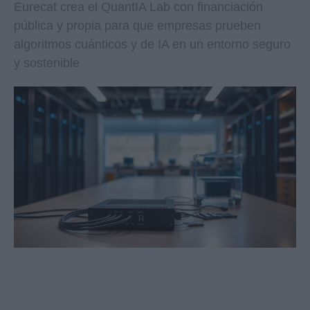
Eurecat crea el QuantIA Lab con financiación
pública y propia para que empresas prueben
algoritmos cuánticos y de IA en un entorno seguro
y sostenible