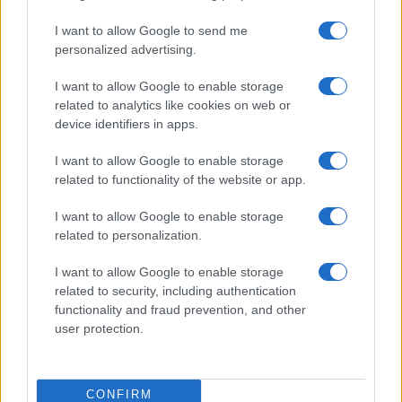
I want to allow Google to send me
personalized advertising.
Protocolos de seguridad ocular y
I want to allow Google to enable storage
related to analytics like cookies on web or
consejos para fotografiar eclipses solares
device identifiers in apps.
Un eclipse solar es un espectáculo natural que…
I want to allow Google to enable storage
related to functionality of the website or app.
CIENCIA Y TECNOLOGÍA
I want to allow Google to enable storage
related to personalization.
I want to allow Google to enable storage
related to security, including authentication
functionality and fraud prevention, and other
user protection.
CONFIRM