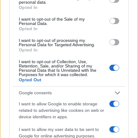
personal data.
grant or deny consent to Google and its third-party tags to
Opted In
use your data for below specified purposes in below Google
consent section.
I want to opt-out of the Sale of my
Personal Data.
Opted In
I want to opt-out of processing my
Personal Data for Targeted Advertising.
Opted In
Guía para definir intereses y
I want to opt-out of Collection, Use,
competencias en carreras STEAM
Retention, Sale, and/or Sharing of my
Personal Data that Is Unrelated with the
Identifica tus intereses y competencias en datos, IA,…
Purposes for which it was collected.
Opted Out
Google consents
CIENCIA Y TECNOLOGÍA
I want to allow Google to enable storage
related to advertising like cookies on web or
device identifiers in apps.
I want to allow my user data to be sent to
Google for online advertising purposes.