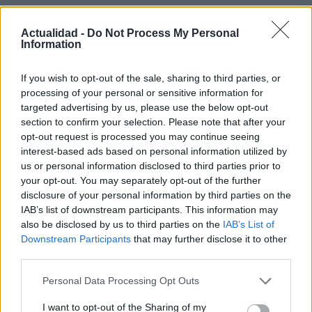
CIENCIA Y TECNOLOGÍA
Actualidad -
Do Not Process My Personal
Information
If you wish to opt-out of the sale, sharing to third parties, or
processing of your personal or sensitive information for
targeted advertising by us, please use the below opt-out
section to confirm your selection. Please note that after your
opt-out request is processed you may continue seeing
interest-based ads based on personal information utilized by
us or personal information disclosed to third parties prior to
Psiquiatría forense y criminología: la
your opt-out. You may separately opt-out of the further
disclosure of your personal information by third parties on the
perspectiva del doctor Cabrera
IAB’s list of downstream participants. This information may
also be disclosed by us to third parties on the
IAB’s List of
El doctor Cabrera, experto en psiquiatría forense, comparte…
Downstream Participants
that may further disclose it to other
third parties.
CIENCIA Y TECNOLOGÍA
Please note that this website/app uses one or more Google
Personal Data Processing Opt Outs
services and may gather and store information including but
not limited to your visit or usage behaviour. You may click to
I want to opt-out of the Sharing of my