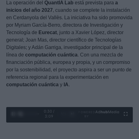
La operación del
QuantIA Lab
está prevista para
a
inicios del año 2027
, cuando se complete la instalación
en Cerdanyola del Vallès. La iniciativa ha sido promovida
por Myriam García-Berro, directora de Investigación y
Tecnología de
Eurecat
, junto a Xavier López, director
general; Joan Mas, director científico de Tecnologías
Digitales; y Adán Garriga, investigador principal de la
línea de
computación cuántica
. Con una mezcla de
financiación pública, europea y propia, y un compromiso
por la sostenibilidad, el proyecto aspira a ser un punto de
referencia regional para la experimentación en
computación cuántica
y
IA
.
0:31 /
Ad
hub
Media
POWERED
1
/
4
3:09
BY