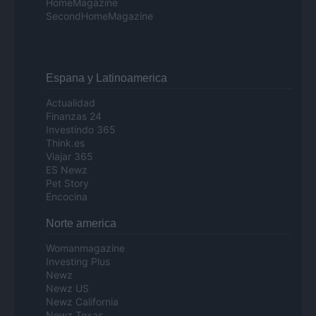
HomeMagazine
SecondHomeMagazine
Espana y Latinoamerica
Actualidad
Finanzas 24
Investindo 365
Think.es
Viajar 365
ES Newz
Pet Story
Encocina
Norte america
Womanmagazine
Investing Plus
Newz
Newz US
Newz California
Newz Texas