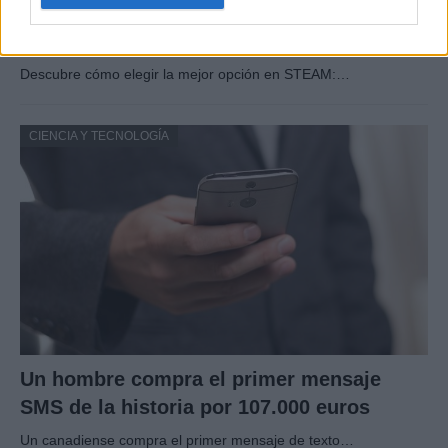
Cómo elegir una carrera STEAM: perfiles
emergentes y competencias clave
Descubre cómo elegir la mejor opción en STEAM:…
CIENCIA Y TECNOLOGÍA
Un hombre compra el primer mensaje
SMS de la historia por 107.000 euros
Un canadiense compra el primer mensaje de texto…