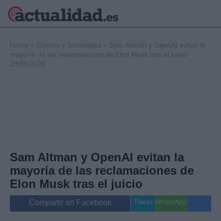
×
Home
»
Ciencia y Tecnología
»
Sam Altman y OpenAI evitan la
mayoría de las reclamaciones de Elon Musk tras el juicio
19/05/2026
Política
Ciencia y
Tecnología
Crónica
Deportes
Economía
Salud y Bienestar
Sam Altman y OpenAI evitan la
Internacional
mayoría de las reclamaciones de
Gente
Viajes
Elon Musk tras el juicio
Musica
Tweet
WhatsApp
Compartir en Facebook