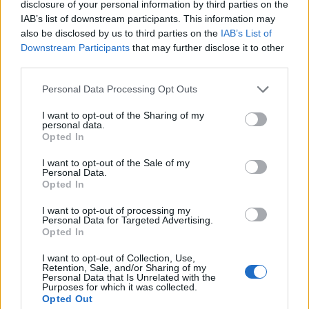
disclosure of your personal information by third parties on the
IAB’s list of downstream participants. This information may
also be disclosed by us to third parties on the
IAB’s List of
Downstream Participants
that may further disclose it to other
third parties.
Please note that this website/app uses one or more Google
Personal Data Processing Opt Outs
services and may gather and store information including but
Psiquiatría forense y criminología: la
not limited to your visit or usage behaviour. You may click to
I want to opt-out of the Sharing of my
perspectiva del doctor Cabrera
personal data.
grant or deny consent to Google and its third-party tags to
Opted In
use your data for below specified purposes in below Google
El doctor Cabrera, experto en psiquiatría forense, comparte…
consent section.
I want to opt-out of the Sale of my
Personal Data.
Opted In
CIENCIA Y TECNOLOGÍA
I want to opt-out of processing my
Personal Data for Targeted Advertising.
Opted In
I want to opt-out of Collection, Use,
Retention, Sale, and/or Sharing of my
Personal Data that Is Unrelated with the
Purposes for which it was collected.
Opted Out