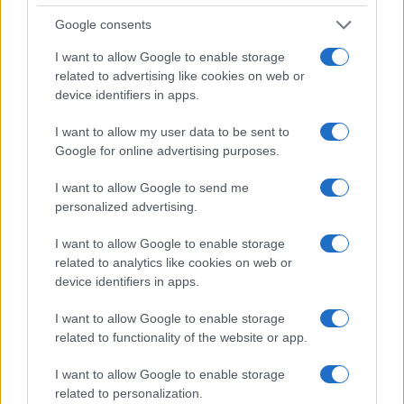
Google consents
I want to allow Google to enable storage
Guía para definir intereses y
related to advertising like cookies on web or
competencias en carreras STEAM
device identifiers in apps.
Identifica tus intereses y competencias en datos, IA,…
I want to allow my user data to be sent to
Google for online advertising purposes.
CIENCIA Y TECNOLOGÍA
I want to allow Google to send me
personalized advertising.
I want to allow Google to enable storage
related to analytics like cookies on web or
device identifiers in apps.
I want to allow Google to enable storage
related to functionality of the website or app.
I want to allow Google to enable storage
Protocolos de seguridad ocular y
related to personalization.