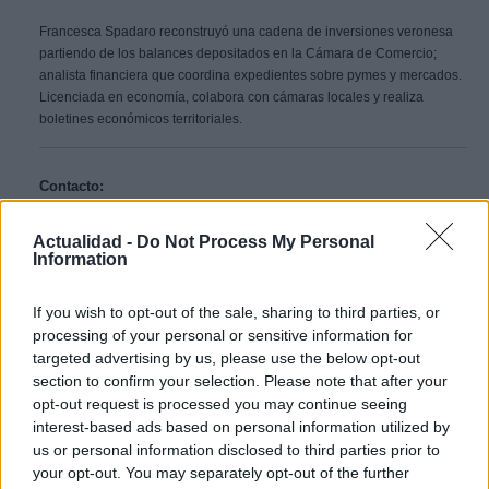
Francesca Spadaro reconstruyó una cadena de inversiones veronesa
partiendo de los balances depositados en la Cámara de Comercio;
analista financiera que coordina expedientes sobre pymes y mercados.
Licenciada en economía, colabora con cámaras locales y realiza
boletines económicos territoriales.
Contacto:
Actualidad -
Do Not Process My Personal
Information
ARTÍCULO ANTERIOR
ARTÍCULO SIGUIENTE
If you wish to opt-out of the sale, sharing to third parties, or
Más leídos
processing of your personal or sensitive information for
targeted advertising by us, please use the below opt-out
section to confirm your selection. Please note that after your
CIENCIA Y TECNOLOGÍA
opt-out request is processed you may continue seeing
interest-based ads based on personal information utilized by
us or personal information disclosed to third parties prior to
your opt-out. You may separately opt-out of the further