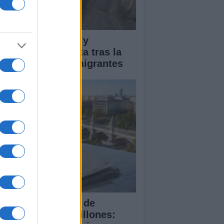
pacto económico y
manitario en Ceuta tras la
egada masiva de migrantes
 compra del ático de
amberí por 6,3 millones: