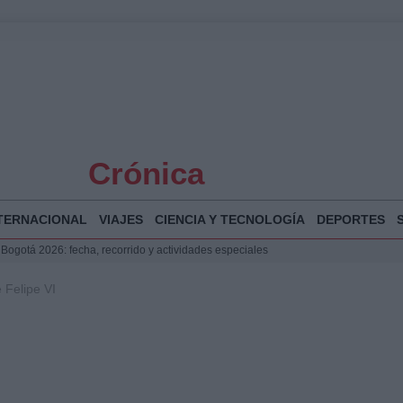
Crónica
TERNACIONAL
VIAJES
CIENCIA Y TECNOLOGÍA
DEPORTES
 Bogotá 2026: fecha, recorrido y actividades especiales
a Juan Jesús Vivas en Palma para analizar la situación en Ceuta
 Felipe VI
la Illa Plana: Menorca apuesta por el deporte náutico sostenible
puesta del Gobierno ante la crisis migratoria en Ceuta