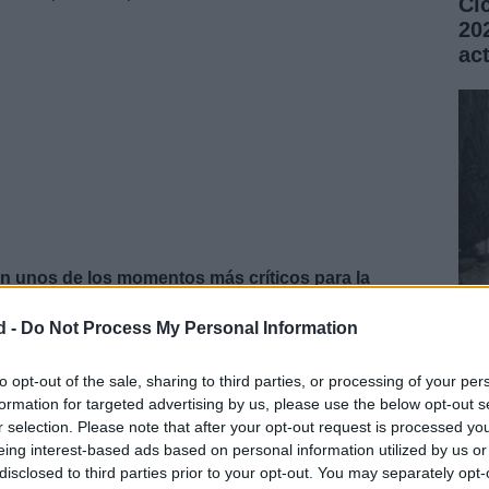
Ci
20
ac
en unos de los momentos más críticos para la
r una auditoría para las cuentas de Zarzuela y retirar
d -
Do Not Process My Personal Information
 Cristina
, su hermana, implicada por entonces en el
Fe
u marido,
Iñaki Urdangarín
.
Vi
to opt-out of the sale, sharing to third parties, or processing of your per
formation for targeted advertising by us, please use the below opt-out s
si
r selection. Please note that after your opt-out request is processed y
eing interest-based ads based on personal information utilized by us or
disclosed to third parties prior to your opt-out. You may separately opt-