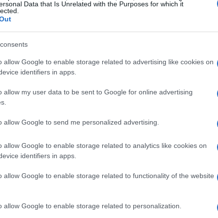
ersonal Data that Is Unrelated with the Purposes for which it
lected.
Out
 durante los diez años de Felipe VI
Im
 convulso
. En agosto tuvieron lugar los atentados de
consents
hu
presentes junto a la sociedad catalana y todas las
ll
o allow Google to enable storage related to advertising like cookies on
meses
más tardes tuvo lugar el desafío
evice identifiers in apps.
ipe VI a dar el discurso más complejo de su reinado.
 democráticos de todo estado de derecho”, afirmaba.
o allow my user data to be sent to Google for online advertising
s.
to allow Google to send me personalized advertising.
también estuvieron muy presentes
. Y también un
o allow Google to enable storage related to analytics like cookies on
nía: «Todos vamos a dar ejemplo, una vez más». Por
evice identifiers in apps.
 de renunciar a la herencia de Don Juan Carlos y le
pués
el rey emérito anuncia su salida de España
que
o allow Google to enable storage related to functionality of the website
on su hijo. Aunque no ha vuelvo a dormir en Zarzuela, a
varias ocasiones, la relación se ha ido suavizando
La
ros entre ambos. Hace cuatro meses los pudimos ver,
o allow Google to enable storage related to personalization.
Ch
na misa por Constantino de Grecia.