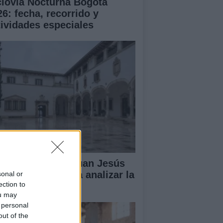
clovía Nocturna Bogotá
26: fecha, recorrido y
tividades especiales
lipe VI recibe a Juan Jesús
vas en Palma para analizar la
sonal or
ection to
tuación en Ceuta
ou may
 personal
out of the