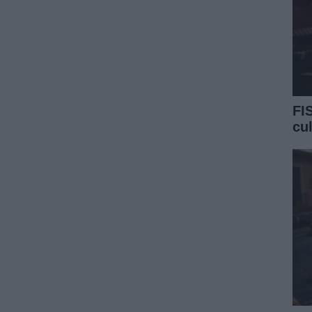
FI
cu