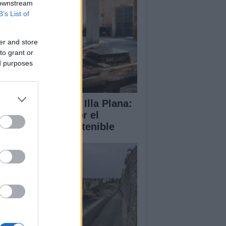
 downstream
B’s List of
er and store
to grant or
ed purposes
abilitación de la Illa Plana:
norca apuesta por el
porte náutico sostenible