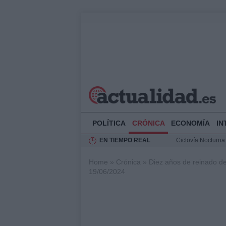
POLÍTICA
CRÓNICA
ECONOMÍA
IN
EN TIEMPO REAL
Ciclovía Nocturna
Felipe VI recibe 
Home
»
Crónica
»
Diez años de reinado de
Rehabilitación de 
19/06/2024
Análisis de la res