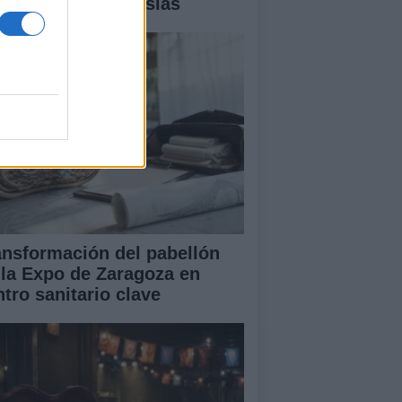
talles y controversias
ansformación del pabellón
 la Expo de Zaragoza en
ntro sanitario clave