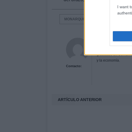
I want t
authenti
MONARQUIA
Fernando Rodríg
Apasionado de la escri
graduado en Comunicaci
y la economía.
Contacto:
ARTÍCULO ANTERIOR