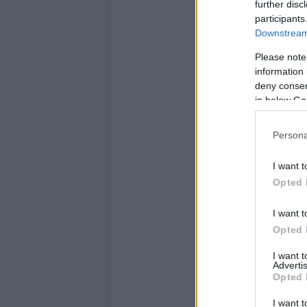
further disc
participants
Downstream 
Please note
information 
deny consent
in below Go
Persona
I want t
Opted 
I want t
Opted 
I want 
Advertis
Opted 
I want t