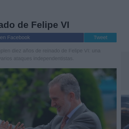
ado de Felipe VI
 en Facebook
Tweet
plen diez años de reinado de Felipe VI: una
varios ataques independentistas.