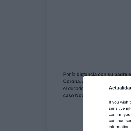
Ponía
distancia con su padre 
Corona. Además, quiso
encarga
Actualida
el ducado de Palma a la
infanta
caso Noos
, junto al entonces s
If you wish 
sensitive in
confirm you
continue se
information 