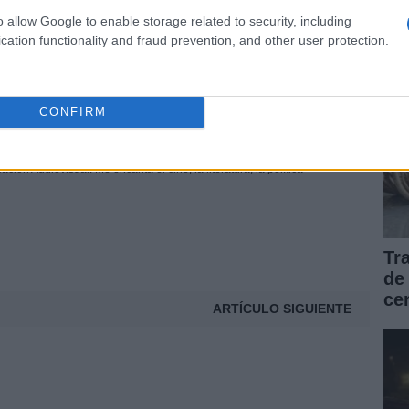
de
o allow Google to enable storage related to security, including
cation functionality and fraud prevention, and other user protection.
© Riproduzione riservata
CONFIRM
uez Rubio
tura, el periodismo y las artes. Máster en Escritura Creativa y
ón Audiovisual. Me encanta el cine, la literatura, la política
Tr
de
ce
ARTÍCULO SIGUIENTE