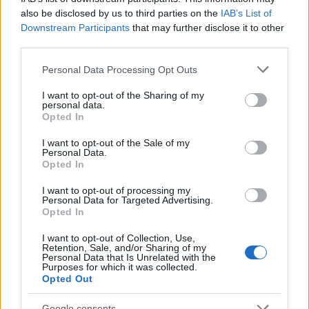
also be disclosed by us to third parties on the
IAB’s List of
El ‘caso Yéremi Vargas’, el niño desaparecido en 2007…
Downstream Participants
that may further disclose it to other
third parties.
CRÓNICA
Please note that this website/app uses one or more Google
Personal Data Processing Opt Outs
services and may gather and store information including but
not limited to your visit or usage behaviour. You may click to
I want to opt-out of the Sharing of my
personal data.
grant or deny consent to Google and its third-party tags to
Opted In
use your data for below specified purposes in below Google
consent section.
I want to opt-out of the Sale of my
Personal Data.
Opted In
I want to opt-out of processing my
Personal Data for Targeted Advertising.
Opted In
Tragedia en Santa Susanna: un bombero
I want to opt-out of Collection, Use,
fallece durante un incendio en un hotel
Retention, Sale, and/or Sharing of my
Personal Data that Is Unrelated with the
Purposes for which it was collected.
Un bombero de la Generalitat pierde la vida…
Opted Out
Google consents