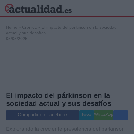
×
Home
»
Crónica
»
El impacto del párkinson en la sociedad
actual y sus desafíos
05/05/2025
Política
Ciencia y
Tecnología
Crónica
Deportes
Economía
Salud y Bienestar
El impacto del párkinson en la
Internacional
sociedad actual y sus desafíos
Gente
Viajes
Tweet
WhatsApp
Compartir en Facebook
Musica
Explorando la creciente prevalencia del párkinson