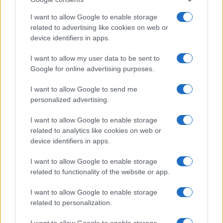
CRÓNICA
I want to allow Google to enable storage
related to advertising like cookies on web or
device identifiers in apps.
I want to allow my user data to be sent to
Google for online advertising purposes.
I want to allow Google to send me
personalized advertising.
I want to allow Google to enable storage
Curso de verano de la Universidad de La
related to analytics like cookies on web or
Rioja finaliza con celebración
device identifiers in apps.
gastronómica
I want to allow Google to enable storage
La Universidad de La Rioja despidió a 60…
related to functionality of the website or app.
I want to allow Google to enable storage
CRÓNICA
related to personalization.