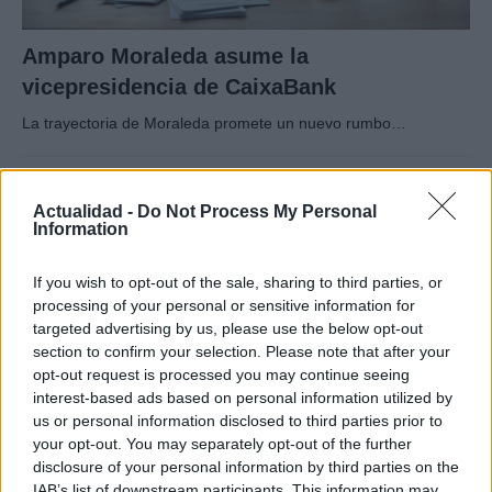
Amparo Moraleda asume la
vicepresidencia de CaixaBank
La trayectoria de Moraleda promete un nuevo rumbo…
CRÓNICA
Actualidad -
Do Not Process My Personal
Information
If you wish to opt-out of the sale, sharing to third parties, or
processing of your personal or sensitive information for
targeted advertising by us, please use the below opt-out
section to confirm your selection. Please note that after your
opt-out request is processed you may continue seeing
interest-based ads based on personal information utilized by
us or personal information disclosed to third parties prior to
your opt-out. You may separately opt-out of the further
Nuevo giro en el caso Yéremi Vargas:
disclosure of your personal information by third parties on the
desvelan el informe forense
IAB’s list of downstream participants. This information may