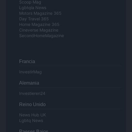
Scoop Mag
Lgbtqia News
Motors Magazine 365
Day Travel 365
Home Magazine 365
Cineverse Magazine
SecondHomeMagazine
Francia
InvestirMag
Alemania
Investieren24
Reino Unido
News Hub UK
Lgbtq News
Paeses Bajos