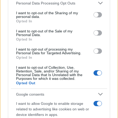
Please note that this website/app uses one or more Google
Personal Data Processing Opt Outs
services and may gather and store information including but
not limited to your visit or usage behaviour. You may click to
I want to opt-out of the Sharing of my
personal data.
grant or deny consent to Google and its third-party tags to
Opted In
use your data for below specified purposes in below Google
consent section.
I want to opt-out of the Sale of my
Personal Data.
Opted In
Curso de verano de la Universidad de La
Rioja finaliza con celebración
I want to opt-out of processing my
Personal Data for Targeted Advertising.
gastronómica
Opted In
La Universidad de La Rioja despidió a 60…
I want to opt-out of Collection, Use,
Retention, Sale, and/or Sharing of my
Personal Data that Is Unrelated with the
Purposes for which it was collected.
CRÓNICA
Opted Out
Google consents
I want to allow Google to enable storage
related to advertising like cookies on web or
device identifiers in apps.