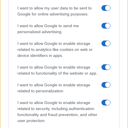
I want to allow my user data to be sent to
Google for online advertising purposes.
I want to allow Google to send me
Tragedia en Santa Susanna: un bombero
personalized advertising.
fallece durante un incendio en un hotel
I want to allow Google to enable storage
Un bombero de la Generalitat pierde la vida…
related to analytics like cookies on web or
device identifiers in apps.
CRÓNICA
I want to allow Google to enable storage
related to functionality of the website or app.
I want to allow Google to enable storage
related to personalization.
I want to allow Google to enable storage
related to security, including authentication
functionality and fraud prevention, and other
user protection.