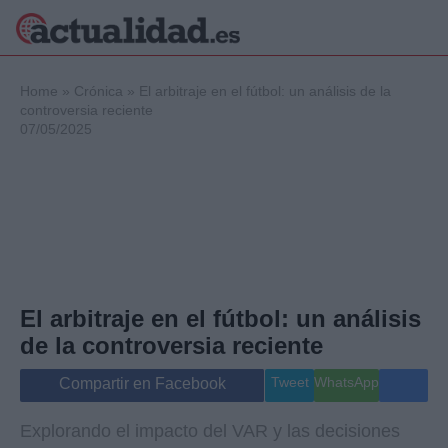
×
Home
»
Crónica
»
El arbitraje en el fútbol: un análisis de la
controversia reciente
07/05/2025
Política
Ciencia y
Tecnología
Crónica
Deportes
Economía
Salud y Bienestar
El arbitraje en el fútbol: un análisis
Internacional
de la controversia reciente
Gente
Viajes
Tweet
WhatsApp
Compartir en Facebook
Musica
Explorando el impacto del VAR y las decisiones