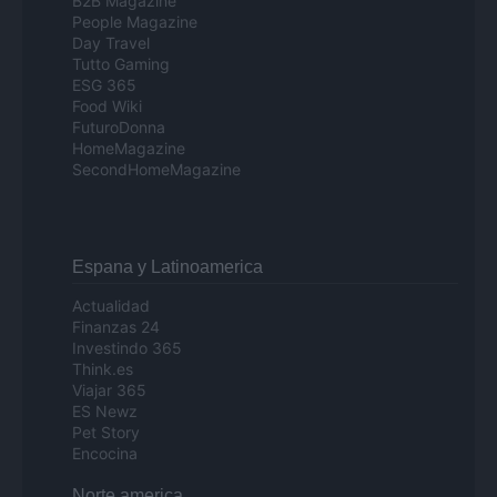
B2B Magazine
People Magazine
Day Travel
Tutto Gaming
ESG 365
Food Wiki
FuturoDonna
HomeMagazine
SecondHomeMagazine
Espana y Latinoamerica
Actualidad
Finanzas 24
Investindo 365
Think.es
Viajar 365
ES Newz
Pet Story
Encocina
Norte america