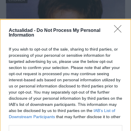
CRÓNICA
Actualidad -
Do Not Process My Personal
Information
If you wish to opt-out of the sale, sharing to third parties, or
processing of your personal or sensitive information for
targeted advertising by us, please use the below opt-out
section to confirm your selection. Please note that after your
Nuevo giro en el caso Yéremi Vargas:
opt-out request is processed you may continue seeing
desvelan el informe forense
interest-based ads based on personal information utilized by
us or personal information disclosed to third parties prior to
El ‘caso Yéremi Vargas’, el niño desaparecido en 2007…
your opt-out. You may separately opt-out of the further
disclosure of your personal information by third parties on the
IAB’s list of downstream participants. This information may
CRÓNICA
also be disclosed by us to third parties on the
IAB’s List of
Downstream Participants
that may further disclose it to other
third parties.