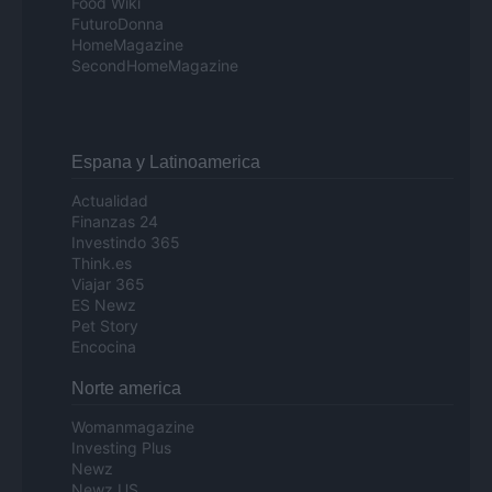
Food Wiki
FuturoDonna
HomeMagazine
SecondHomeMagazine
Espana y Latinoamerica
Actualidad
Finanzas 24
Investindo 365
Think.es
Viajar 365
ES Newz
Pet Story
Encocina
Norte america
Womanmagazine
Investing Plus
Newz
Newz US