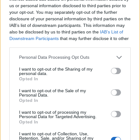
us or personal information disclosed to third parties prior to
your opt-out. You may separately opt-out of the further
disclosure of your personal information by third parties on the
Tragedia en Santa Susanna: un bombero
IAB’s list of downstream participants. This information may
fallece durante un incendio en un hotel
also be disclosed by us to third parties on the
IAB’s List of
Downstream Participants
that may further disclose it to other
Un bombero de la Generalitat pierde la vida…
third parties.
Please note that this website/app uses one or more Google
Personal Data Processing Opt Outs
CRÓNICA
services and may gather and store information including but
not limited to your visit or usage behaviour. You may click to
I want to opt-out of the Sharing of my
personal data.
grant or deny consent to Google and its third-party tags to
Opted In
use your data for below specified purposes in below Google
consent section.
I want to opt-out of the Sale of my
Personal Data.
Opted In
I want to opt-out of processing my
Personal Data for Targeted Advertising.
Opted In
I want to opt-out of Collection, Use,
Curso de verano de la Universidad de La
Retention, Sale, and/or Sharing of my