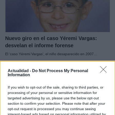
Nuevo giro en el caso Yéremi Vargas:
desvelan el informe forense
El ‘caso Yéremi Vargas’, el niño desaparecido en 2007…
CRÓNICA
Actualidad -
Do Not Process My Personal
Information
If you wish to opt-out of the sale, sharing to third parties, or
processing of your personal or sensitive information for
targeted advertising by us, please use the below opt-out
section to confirm your selection. Please note that after your
opt-out request is processed you may continue seeing
interest-based ads based on personal information utilized by