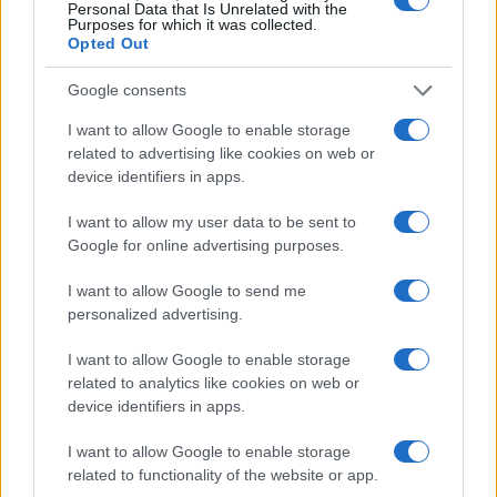
Personal Data that Is Unrelated with the
Rioja finaliza con celebración
Purposes for which it was collected.
gastronómica
Opted Out
La Universidad de La Rioja despidió a 60…
Google consents
I want to allow Google to enable storage
CRÓNICA
related to advertising like cookies on web or
device identifiers in apps.
I want to allow my user data to be sent to
Google for online advertising purposes.
I want to allow Google to send me
personalized advertising.
I want to allow Google to enable storage
related to analytics like cookies on web or
device identifiers in apps.
Cómo escribir crónicas culturales con
profundidad y rigor
I want to allow Google to enable storage
related to functionality of the website or app.
Explora las técnicas esenciales para escribir crónicas