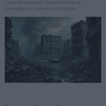
La banda ucraniana Ziferblat enfrenta la
adversidad con valentía en Eurovisión.