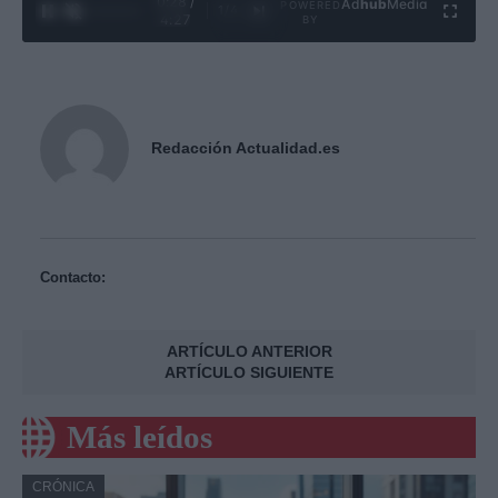
0:29 /
Ad
hub
Media
POWERED
1
/
4
4:27
BY
Redacción Actualidad.es
Contacto:
ARTÍCULO ANTERIOR
ARTÍCULO SIGUIENTE
Más leídos
CRÓNICA