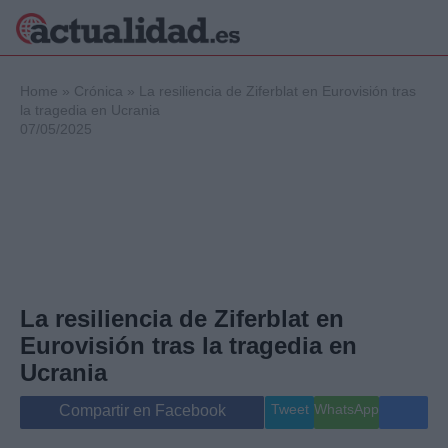
×
Home
»
Crónica
»
La resiliencia de Ziferblat en Eurovisión tras
la tragedia en Ucrania
07/05/2025
Política
Ciencia y
Tecnología
Crónica
Deportes
Economía
Salud y Bienestar
La resiliencia de Ziferblat en
Internacional
Eurovisión tras la tragedia en
Gente
Viajes
Ucrania
Musica
Tweet
WhatsApp
Compartir en Facebook