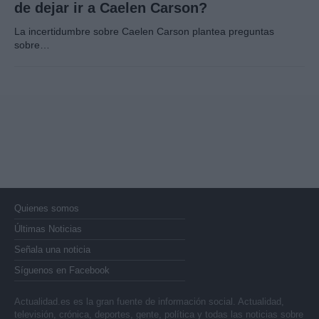
de dejar ir a Caelen Carson?
La incertidumbre sobre Caelen Carson plantea preguntas
sobre…
Quienes somos
Últimas Noticias
Señala una noticia
Síguenos en Facebook
Actualidad.es es la gran fuente de información social. Actualidad,
televisión, crónica, deportes, gente, política y todas las noticias sobre