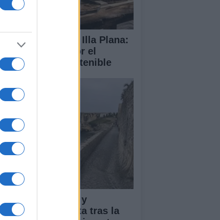
abilitación de la Illa Plana:
norca apuesta por el
porte náutico sostenible
pacto económico y
manitario en Ceuta tras la