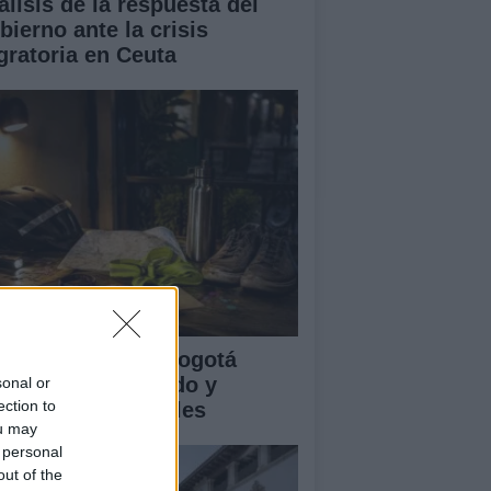
álisis de la respuesta del
bierno ante la crisis
gratoria en Ceuta
clovía Nocturna Bogotá
26: fecha, recorrido y
sonal or
ection to
tividades especiales
ou may
 personal
out of the