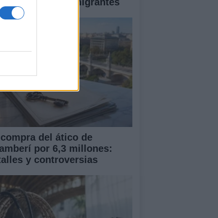
egada masiva de migrantes
 compra del ático de
amberí por 6,3 millones:
talles y controversias