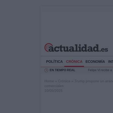
POLÍTICA
CRÓNICA
ECONOMÍA
IN
EN TIEMPO REAL
Felipe VI recibe 
Felipe VI y Juan 
Home
»
Crónica
»
Trump propone un aranc
Análisis de la res
comerciales
Ciclovía Nocturna
10/05/2025