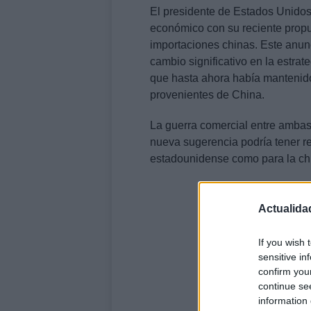
El presidente de Estados Unidos
económico con su reciente propu
importaciones chinas. Este anunc
cambio significativo en la estra
que hasta ahora había mantenid
provenientes de China.
La guerra comercial entre ambas
nueva sugerencia podría tener r
estadounidense como para la ch
Actualida
If you wish 
sensitive in
confirm you
continue se
information 