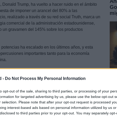
An
, Donald Trump, ha vuelto a hacer ruido en el ámbito
Go
esta de imponer un arancel del 80% a las
mi
io, realizado a través de su red social Truth, marca un
tegia comercial de la administración estadounidense,
o un gravamen del 145% sobre los productos
 potencias ha escalado en los últimos años, y esta
epercusiones importantes tanto para la economía
ina.
d -
Do Not Process My Personal Information
Ci
20
to opt-out of the sale, sharing to third parties, or processing of your per
formation for targeted advertising by us, please use the below opt-out s
ac
r selection. Please note that after your opt-out request is processed y
eing interest-based ads based on personal information utilized by us or
disclosed to third parties prior to your opt-out. You may separately opt-