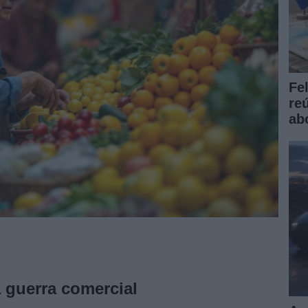
Fe
re
ab
 guerra comercial