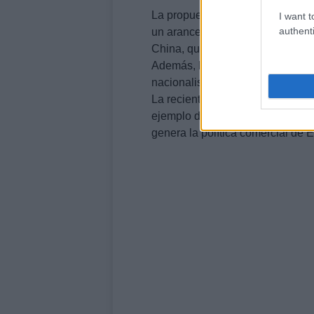
La propuesta de Trump ha gener
I want t
authenti
un arancel del 80% podría ser co
China, que ya ha impuesto un ar
Además, la política comercial ag
nacionalismo en países como Ca
La reciente firma de un acuerdo 
ejemplo de cómo otros países es
genera la política comercial de 