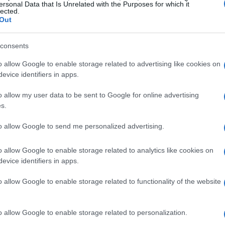
ersonal Data that Is Unrelated with the Purposes for which it
lected.
 ambos países buscan reducir las tensiones que han
Out
erciales en los últimos años. La viceministra de
a Chunying, ha declarado que su país no tiene miedo
Reh
consents
tuación actual, lo que indica que Pekín está preparado
Me
ostura firme.
de
o allow Google to enable storage related to advertising like cookies on
evice identifiers in apps.
a estadounidense
o allow my user data to be sent to Google for online advertising
s.
esde China han caído a niveles no vistos desde marzo
 de las políticas arancelarias en el comercio bilateral.
to allow Google to send me personalized advertising.
rtaciones, la economía estadounidense ha mostrado
a creación de empleo que se mantiene y una inflación
o allow Google to enable storage related to analytics like cookies on
r a que los aranceles aumenten el costo de los
evice identifiers in apps.
ente entre los ciudadanos y en la mente de Trump,
e la necesidad de ajustar el consumo de los
o allow Google to enable storage related to functionality of the website
Im
cias políticas
o allow Google to enable storage related to personalization.
hu