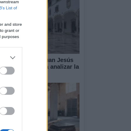
 downstream
B’s List of
er and store
to grant or
ed purposes
lipe VI recibe a Juan Jesús
vas en Palma para analizar la
tuación en Ceuta