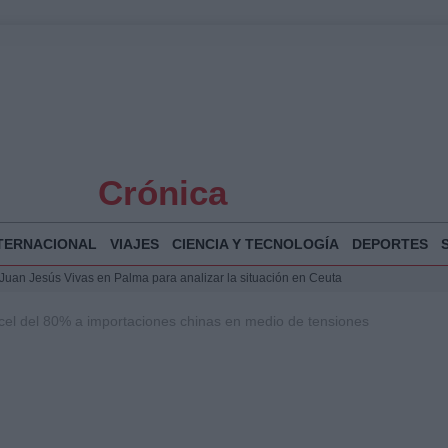
Crónica
TERNACIONAL
VIAJES
CIENCIA Y TECNOLOGÍA
DEPORTES
a Juan Jesús Vivas en Palma para analizar la situación en Ceuta
Jesús Vivas se reúnen en Marivent para abordar la situación en Ceuta
el del 80% a importaciones chinas en medio de tensiones
puesta del Gobierno ante la crisis migratoria en Ceuta
 Bogotá 2026: fecha, recorrido y actividades especiales