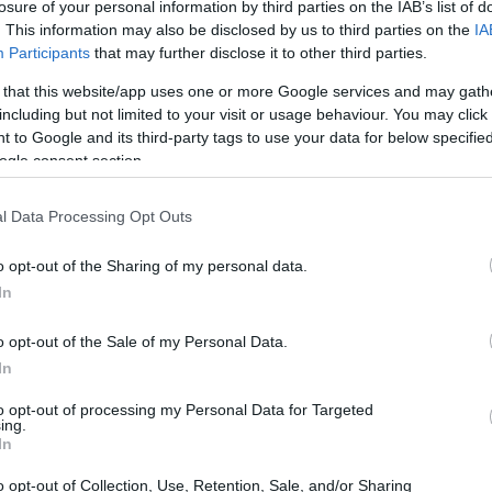
losure of your personal information by third parties on the IAB’s list of
. This information may also be disclosed by us to third parties on the
IA
re EE. UU. y China
Participants
that may further disclose it to other third parties.
 that this website/app uses one or more Google services and may gath
pera que el secretario del Tesoro, Scott Bessent, se
including but not limited to your visit or usage behaviour. You may click 
 alto funcionario económico chino, para discutir
 to Google and its third-party tags to use your data for below specifi
ogle consent section.
l Data Processing Opt Outs
Fe
Vi
o opt-out of the Sharing of my personal data.
si
In
o opt-out of the Sale of my Personal Data.
In
to opt-out of processing my Personal Data for Targeted
ing.
In
o opt-out of Collection, Use, Retention, Sale, and/or Sharing