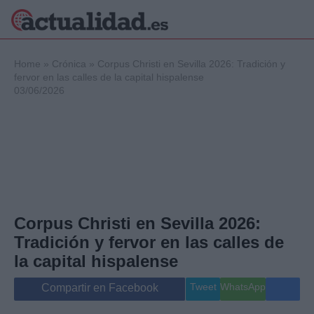
×
Home
»
Crónica
»
Corpus Christi en Sevilla 2026: Tradición y
fervor en las calles de la capital hispalense
03/06/2026
Política
Ciencia y
Tecnología
Crónica
Deportes
Economía
Salud y Bienestar
Corpus Christi en Sevilla 2026:
Internacional
Tradición y fervor en las calles de
Gente
Viajes
la capital hispalense
Musica
Tweet
WhatsApp
Compartir en Facebook