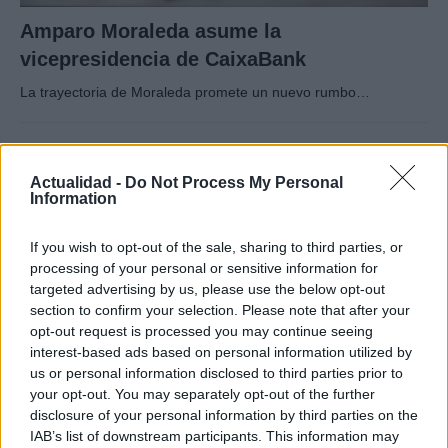
Amparo Moraleda asume la
vicepresidencia de CaixaBank
La trayectoria de Moraleda promete un nuevo rumbo…
CRÓNICA
Actualidad -
Do Not Process My Personal
Information
If you wish to opt-out of the sale, sharing to third parties, or
processing of your personal or sensitive information for
targeted advertising by us, please use the below opt-out
section to confirm your selection. Please note that after your
opt-out request is processed you may continue seeing
interest-based ads based on personal information utilized by
us or personal information disclosed to third parties prior to
Nuevo giro en el caso Yéremi Vargas:
your opt-out. You may separately opt-out of the further
disclosure of your personal information by third parties on the
desvelan el informe forense
IAB’s list of downstream participants. This information may