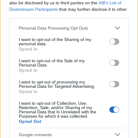
also be disclosed by us to third parties on the
IAB’s List of
El ‘caso Yéremi Vargas’, el niño desaparecido en 2007…
Downstream Participants
that may further disclose it to other
third parties.
CRÓNICA
Please note that this website/app uses one or more Google
Personal Data Processing Opt Outs
services and may gather and store information including but
not limited to your visit or usage behaviour. You may click to
I want to opt-out of the Sharing of my
personal data.
grant or deny consent to Google and its third-party tags to
Opted In
use your data for below specified purposes in below Google
consent section.
I want to opt-out of the Sale of my
Personal Data.
Opted In
I want to opt-out of processing my
Personal Data for Targeted Advertising.
Opted In
Curso de verano de la Universidad de La
I want to opt-out of Collection, Use,
Rioja finaliza con celebración
Retention, Sale, and/or Sharing of my
Personal Data that Is Unrelated with the
gastronómica
Purposes for which it was collected.
Opted Out
La Universidad de La Rioja despidió a 60…
Google consents