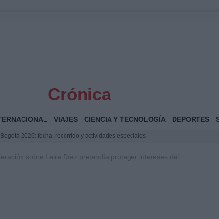
Crónica
TERNACIONAL
VIAJES
CIENCIA Y TECNOLOGÍA
DEPORTES
 Bogotá 2026: fecha, recorrido y actividades especiales
a Juan Jesús Vivas en Palma para analizar la situación en Ceuta
peración sobre Leire Díez pretendía proteger intereses del
la Illa Plana: Menorca apuesta por el deporte náutico sostenible
puesta del Gobierno ante la crisis migratoria en Ceuta