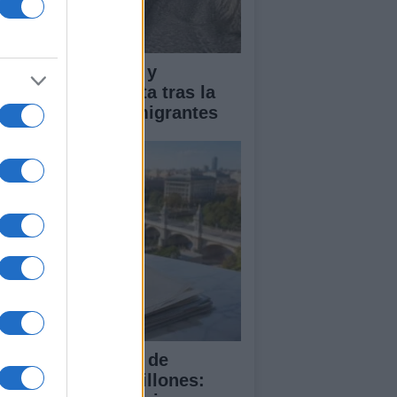
pacto económico y
manitario en Ceuta tras la
egada masiva de migrantes
 compra del ático de
amberí por 6,3 millones: