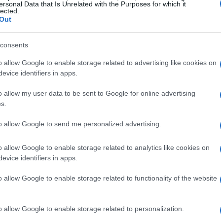
ersonal Data that Is Unrelated with the Purposes for which it
lected.
Out
Im
consents
hu
ll
o allow Google to enable storage related to advertising like cookies on
a
UCO
es relevante porque condiciona la
evice identifiers in apps.
ínea investigadora. Mientras algunos considerarán que
o allow my user data to be sent to Google for online advertising
nte técnica del trabajo policial, otros perciben una
s.
 para la credibilidad institucional. El término
sumario
junto a referencias a correos, reuniones y seguimientos
to allow Google to send me personalized advertising.
o allow Google to enable storage related to analytics like cookies on
inculado a Cerdán
evice identifiers in apps.
ado del citado Cerdán habría desempeñado un rol de
o allow Google to enable storage related to functionality of the website
rceros, al facilitar encuentros que los investigadores
La
struir la red de contactos. Esa acusación, incluida en
o allow Google to enable storage related to personalization.
Ch
 letrado en una posición central dentro del relato