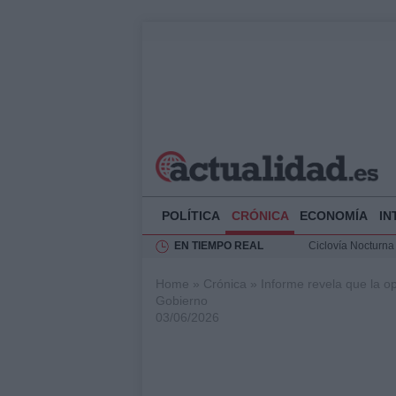
POLÍTICA
CRÓNICA
ECONOMÍA
IN
EN TIEMPO REAL
Ciclovía Nocturna
Felipe VI recibe 
Home
»
Crónica
»
Informe revela que la o
Rehabilitación de 
Gobierno
Análisis de la res
03/06/2026