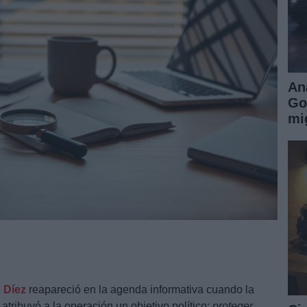
An
Go
mi
e Díez
reapareció en la agenda informativa cuando la
) atribuyó a la operación un objetivo político:
proteger