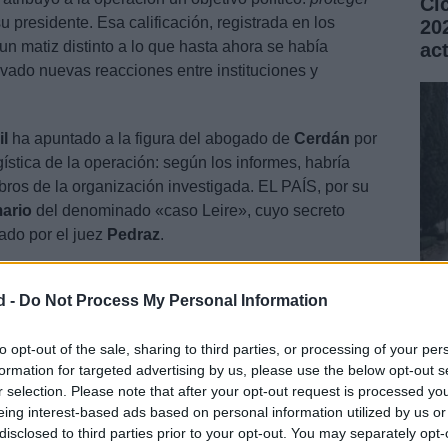
Ci
 presidente. Esa calificación, registrada en los
20
n matiz distinto a lo que hasta ahora se había
ac
vado nuevas reacciones entre instituciones y
il
ha apuntado a la figura del abogado de
Cerdán
por
ística de la operación: según los informes, habría
ros de la organización investigada. EL PAÍS, por su
ario
del denominado «caso Leire», cuyo secreto
ado por el juez
Pedraz
.
d -
Do Not Process My Personal Information
Fe
Vi
to opt-out of the sale, sharing to third parties, or processing of your per
formation for targeted advertising by us, please use the below opt-out s
si
r selection. Please note that after your opt-out request is processed y
eing interest-based ads based on personal information utilized by us or
disclosed to third parties prior to your opt-out. You may separately opt-