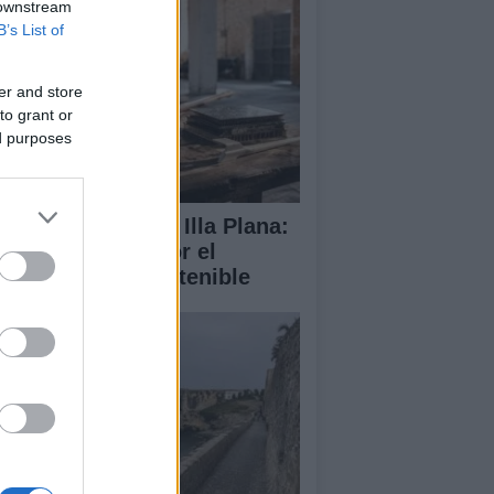
 downstream
B’s List of
er and store
to grant or
ed purposes
abilitación de la Illa Plana:
norca apuesta por el
porte náutico sostenible