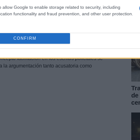
de
re la naturaleza exacta de sus comunicaciones y
o allow Google to enable storage related to security, including
cation functionality and fraud prevention, and other user protection.
a y la investigación
abogado la función de organizador puede suponer un
CONFIRM
ocesal deberá valorar si los contactos fueron meras
nstituyen elementos de colaboración con una operación
concepto
facilitación
en los escritos policiales se
ra la argumentación tanto acusatoria como
Tr
de
ce