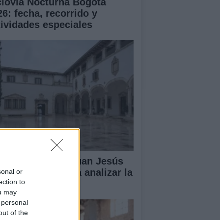
clovía Nocturna Bogotá
26: fecha, recorrido y
tividades especiales
lipe VI recibe a Juan Jesús
vas en Palma para analizar la
sonal or
ection to
tuación en Ceuta
ou may
 personal
out of the