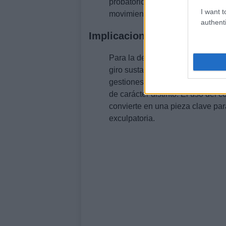
probatorio y abre preguntas sob
I want t
movimientos.
authenti
Implicaciones para la defens
Para la defensa, atribuir a un 
giro sustancial. La actuación pr
gestiones profesionales o si co
de carácter distinto. El uso del 
convierte en una pieza clave pa
exculpatoria.