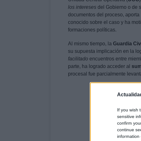
los intereses
del Gobierno o de su
documentos del proceso, aporta u
conocido sobre el caso y ha moti
formaciones políticas.
Al mismo tiempo, la
Guardia Civ
su supuesta implicación en la log
facilitado
encuentros entre miemb
parte, ha logrado acceder al
sum
procesal fue parcialmente levant
Actualida
If you wish 
sensitive in
confirm you
continue se
information 