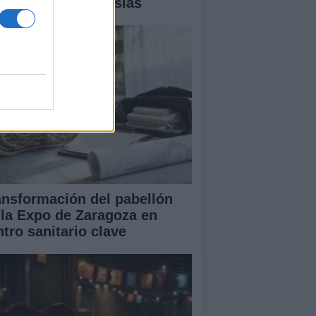
talles y controversias
ansformación del pabellón
 la Expo de Zaragoza en
ntro sanitario clave