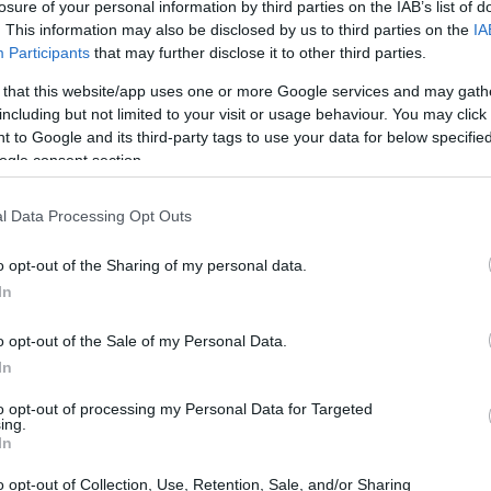
losure of your personal information by third parties on the IAB’s list of
. This information may also be disclosed by us to third parties on the
IA
tos del caso
Participants
that may further disclose it to other third parties.
 that this website/app uses one or more Google services and may gath
pediente muestran que la
UCO
entiende la intervención
including but not limited to your visit or usage behaviour. You may click 
 criminal estándar: la mención expresa a la
 to Google and its third-party tags to use your data for below specifi
 un elemento de naturaleza política. En los escritos
ogle consent section.
d operativa y se relacionan acciones concretas con
pecto que incrementa la sensibilidad pública y jurídica
l Data Processing Opt Outs
Reh
Me
o opt-out of the Sharing of my personal data.
de
In
o opt-out of the Sale of my Personal Data.
In
to opt-out of processing my Personal Data for Targeted
ing.
In
o opt-out of Collection, Use, Retention, Sale, and/or Sharing