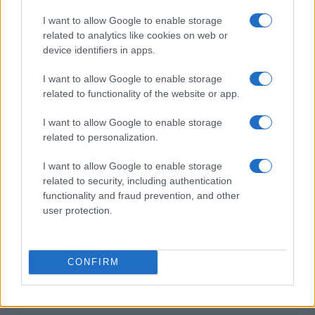
El ‘caso Yéremi Vargas’, el niño desaparecido en 2007…
I want to allow Google to enable storage
related to analytics like cookies on web or
device identifiers in apps.
CRÓNICA
I want to allow Google to enable storage
related to functionality of the website or app.
I want to allow Google to enable storage
related to personalization.
I want to allow Google to enable storage
related to security, including authentication
functionality and fraud prevention, and other
user protection.
Curso de verano de la Universidad de La
Rioja finaliza con celebración
CONFIRM
gastronómica
La Universidad de La Rioja despidió a 60…