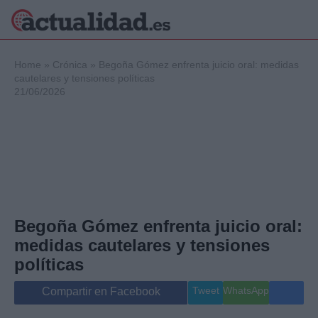
×
Home
»
Crónica
»
Begoña Gómez enfrenta juicio oral: medidas
cautelares y tensiones políticas
21/06/2026
Política
Ciencia y
Tecnología
Crónica
Deportes
Economía
Salud y Bienestar
Begoña Gómez enfrenta juicio oral:
Internacional
medidas cautelares y tensiones
Gente
Viajes
políticas
Musica
Tweet
WhatsApp
Compartir en Facebook