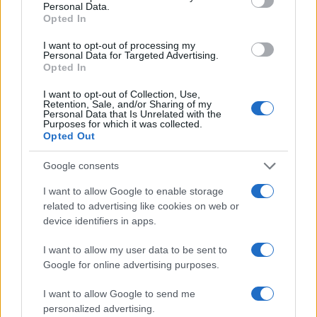
Personal Data.
Opted In
Amparo Moraleda asume la
I want to opt-out of processing my
vicepresidencia de CaixaBank
Personal Data for Targeted Advertising.
Opted In
La trayectoria de Moraleda promete un nuevo rumbo…
I want to opt-out of Collection, Use,
Retention, Sale, and/or Sharing of my
Personal Data that Is Unrelated with the
CRÓNICA
Purposes for which it was collected.
Opted Out
Google consents
I want to allow Google to enable storage
related to advertising like cookies on web or
device identifiers in apps.
I want to allow my user data to be sent to
Google for online advertising purposes.
Nuevo giro en el caso Yéremi Vargas:
I want to allow Google to send me
desvelan el informe forense
personalized advertising.