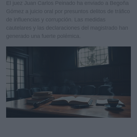
El juez Juan Carlos Peinado ha enviado a Begoña
Gómez a juicio oral por presuntos delitos de tráfico
de influencias y corrupción. Las medidas
cautelares y las declaraciones del magistrado han
generado una fuerte polémica.