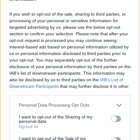
ligera.
If you wish to opt-out of the sale, sharing to third parties, or
Contacto:
processing of your personal or sensitive information for
targeted advertising by us, please use the below opt-out
section to confirm your selection. Please note that after your
ARTÍCULO ANTERIOR
opt-out request is processed you may continue seeing
ARTÍCULO SIGUIENTE
interest-based ads based on personal information utilized by
us or personal information disclosed to third parties prior to
your opt-out. You may separately opt-out of the further
Más leídos
disclosure of your personal information by third parties on the
IAB’s list of downstream participants. This information may
CRÓNICA
also be disclosed by us to third parties on the
IAB’s List of
Downstream Participants
that may further disclose it to other
third parties.
Please note that this website/app uses one or more Google
Personal Data Processing Opt Outs
services and may gather and store information including but
not limited to your visit or usage behaviour. You may click to
I want to opt-out of the Sharing of my
personal data.
grant or deny consent to Google and its third-party tags to
Opted In
use your data for below specified purposes in below Google
consent section.
I want to opt-out of the Sale of my