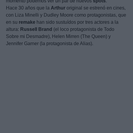
momento podemos ver un par de nuevos
spots
.
Hace 30 años que la
Arthur
original se estrenó en cines,
con Liza Minelli y Dudley Moore como protagonistas, que
en su
remake
han sido sustuídos por tres actores a la
altura:
Russell
Brand
(el loco protagonista de Todo
Sobre mi Desmadre), Helen Mirren (The Queen) y
Jennifer Garner (la protagonista de Alias).