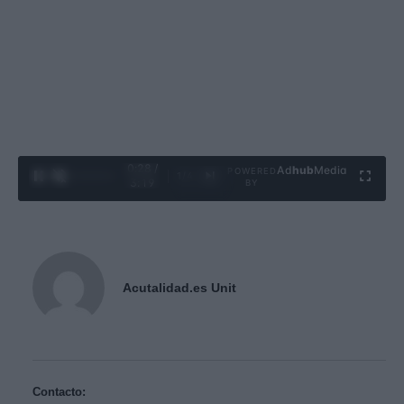
0:29 /
Ad
hub
Media
POWERED
1
/
4
3:19
BY
Acutalidad.es Unit
Contacto: