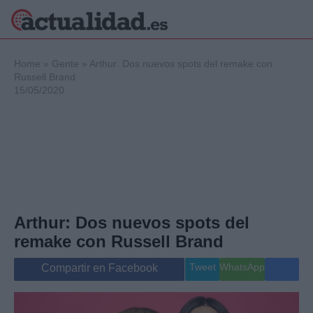
×
Home
»
Gente
»
Arthur: Dos nuevos spots del remake con
Russell Brand
15/05/2020
Política
Ciencia y
Tecnología
Crónica
Deportes
Economía
Salud y Bienestar
Arthur: Dos nuevos spots del
Internacional
remake con Russell Brand
Gente
Viajes
Tweet
WhatsApp
Compartir en Facebook
Musica