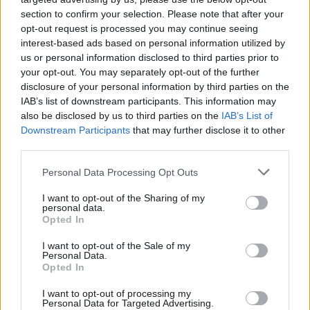
section to confirm your selection. Please note that after your
opt-out request is processed you may continue seeing
interest-based ads based on personal information utilized by
us or personal information disclosed to third parties prior to
your opt-out. You may separately opt-out of the further
disclosure of your personal information by third parties on the
IAB’s list of downstream participants. This information may
Hijo de Javier Gutiérrez: un campeón con
also be disclosed by us to third parties on the
IAB’s List of
Downstream Participants
that may further disclose it to other
capacidades especiales
third parties.
El hijo del actor Javier Gutiérrez, es Mateo,…
Please note that this website/app uses one or more Google
Personal Data Processing Opt Outs
services and may gather and store information including but
not limited to your visit or usage behaviour. You may click to
I want to opt-out of the Sharing of my
GENTE
personal data.
grant or deny consent to Google and its third-party tags to
Opted In
use your data for below specified purposes in below Google
consent section.
I want to opt-out of the Sale of my
Personal Data.
Opted In
I want to opt-out of processing my
Personal Data for Targeted Advertising.