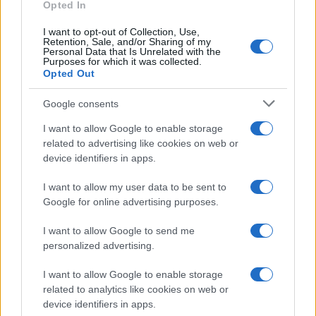
Opted In
I want to opt-out of Collection, Use,
Retention, Sale, and/or Sharing of my
Personal Data that Is Unrelated with the
Bárbara Rey sobre su asistencia al
Purposes for which it was collected.
Opted Out
Senado: «Voy a ir»
Google consents
Bárbara Rey ha asegurado a Isabel Rábago, que…
I want to allow Google to enable storage
related to advertising like cookies on web or
GENTE
device identifiers in apps.
I want to allow my user data to be sent to
Google for online advertising purposes.
I want to allow Google to send me
personalized advertising.
I want to allow Google to enable storage
related to analytics like cookies on web or
device identifiers in apps.