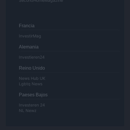
SecondHomeMagazine
Francia
InvestirMag
Alemania
Investieren24
Reino Unido
News Hub UK
Lgbtq News
Paeses Bajos
Investeren 24
NL Newz