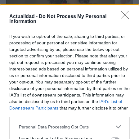
Actualidad -
Do Not Process My Personal
Information
El notable cambio físico de Isabel Díaz
If you wish to opt-out of the sale, sharing to third parties, or
processing of your personal or sensitive information for
Ayuso
targeted advertising by us, please use the below opt-out
En su regreso al trabajo al frente de…
section to confirm your selection. Please note that after your
opt-out request is processed you may continue seeing
interest-based ads based on personal information utilized by
GENTE
us or personal information disclosed to third parties prior to
your opt-out. You may separately opt-out of the further
disclosure of your personal information by third parties on the
IAB’s list of downstream participants. This information may
also be disclosed by us to third parties on the
IAB’s List of
Downstream Participants
that may further disclose it to other
third parties.
Please note that this website/app uses one or more Google
Personal Data Processing Opt Outs
services and may gather and store information including but
not limited to your visit or usage behaviour. You may click to
I want to opt-out of the Sharing of my