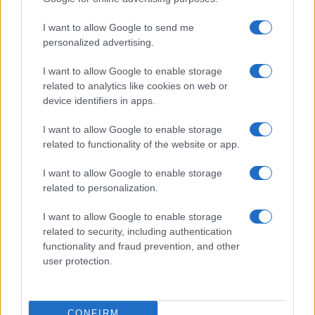
Han pillado al presentador Risto Mejide y a…
I want to allow Google to send me
personalized advertising.
GENTE
I want to allow Google to enable storage
related to analytics like cookies on web or
device identifiers in apps.
I want to allow Google to enable storage
related to functionality of the website or app.
I want to allow Google to enable storage
related to personalization.
I want to allow Google to enable storage
Hijo de Javier Gutiérrez: un campeón con
related to security, including authentication
capacidades especiales
functionality and fraud prevention, and other
user protection.
El hijo del actor Javier Gutiérrez, es Mateo,…
GENTE
CONFIRM