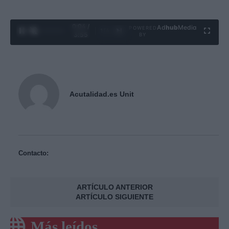
0:05 /
Ad
hub
Media
POWERED
1
/
4
3:55
BY
Acutalidad.es Unit
Contacto:
ARTÍCULO ANTERIOR
ARTÍCULO SIGUIENTE
Más leídos