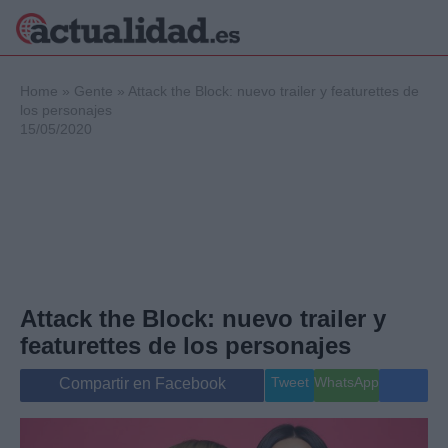
×
Home
»
Gente
»
Attack the Block: nuevo trailer y featurettes de
los personajes
15/05/2020
Política
Ciencia y
Tecnología
Crónica
Deportes
Economía
Salud y Bienestar
Attack the Block: nuevo trailer y
Internacional
featurettes de los personajes
Gente
Viajes
Tweet
WhatsApp
Compartir en Facebook
Musica