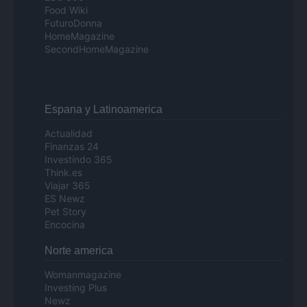
Food Wiki
FuturoDonna
HomeMagazine
SecondHomeMagazine
Espana y Latinoamerica
Actualidad
Finanzas 24
Investindo 365
Think.es
Viajar 365
ES Newz
Pet Story
Encocina
Norte america
Womanmagazine
Investing Plus
Newz