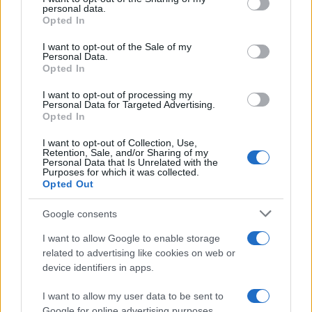
personal data.
grant or deny consent to Google and its third-party tags to
Opted In
Bárbara Rey sobre su asistencia al
use your data for below specified purposes in below Google
Senado: «Voy a ir»
consent section.
I want to opt-out of the Sale of my
Personal Data.
Bárbara Rey ha asegurado a Isabel Rábago, que…
Opted In
I want to opt-out of processing my
Personal Data for Targeted Advertising.
GENTE
Opted In
I want to opt-out of Collection, Use,
Retention, Sale, and/or Sharing of my
Personal Data that Is Unrelated with the
Purposes for which it was collected.
Opted Out
Google consents
I want to allow Google to enable storage
related to advertising like cookies on web or
device identifiers in apps.
Risto Mejide, pillado con su nueva novia:
“Ya no se esconden”
I want to allow my user data to be sent to
Google for online advertising purposes.