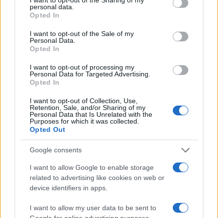
personal data.
grant or deny consent to Google and its third-party tags to
Opted In
Hijo de Javier Gutiérrez: un campeón con
use your data for below specified purposes in below Google
capacidades especiales
consent section.
I want to opt-out of the Sale of my
Personal Data.
El hijo del actor Javier Gutiérrez, es Mateo,…
Opted In
I want to opt-out of processing my
Personal Data for Targeted Advertising.
GENTE
Opted In
I want to opt-out of Collection, Use,
Retention, Sale, and/or Sharing of my
Personal Data that Is Unrelated with the
Purposes for which it was collected.
Opted Out
Google consents
I want to allow Google to enable storage
related to advertising like cookies on web or
device identifiers in apps.
Bárbara Rey sobre su asistencia al
I want to allow my user data to be sent to
Senado: «Voy a ir»
Google for online advertising purposes.