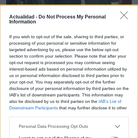
Actualidad -
Do Not Process My Personal
Information
¿Quién es Chad Boyce?: cómo murió
If you wish to opt-out of the sale, sharing to third parties, or
processing of your personal or sensitive information for
durante la serie Los 100
targeted advertising by us, please use the below opt-out
La biografía de Chad Boyce que había muerto…
section to confirm your selection. Please note that after your
opt-out request is processed you may continue seeing
interest-based ads based on personal information utilized by
GENTE
us or personal information disclosed to third parties prior to
your opt-out. You may separately opt-out of the further
disclosure of your personal information by third parties on the
IAB’s list of downstream participants. This information may
also be disclosed by us to third parties on the
IAB’s List of
Downstream Participants
that may further disclose it to other
third parties.
Please note that this website/app uses one or more Google
Personal Data Processing Opt Outs
services and may gather and store information including but
not limited to your visit or usage behaviour. You may click to
I want to opt-out of the Sharing of my