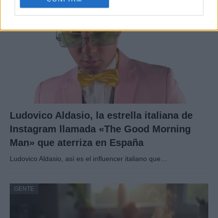
Ludovico Aldasio, la estrella italiana de
Instagram llamada «The Good Morning
Man» que aterriza en España
Ludovico Aldasio, así es el influencer italiano que…
GENTE