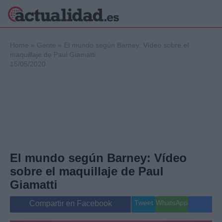
×
Home
»
Gente
»
El mundo según Barney: Vídeo sobre el
maquillaje de Paul Giamatti
15/05/2020
Política
Ciencia y
Tecnología
Crónica
Deportes
Economía
Salud y Bienestar
El mundo según Barney: Vídeo
Internacional
sobre el maquillaje de Paul
Gente
Viajes
Giamatti
Musica
Tweet
WhatsApp
Compartir en Facebook