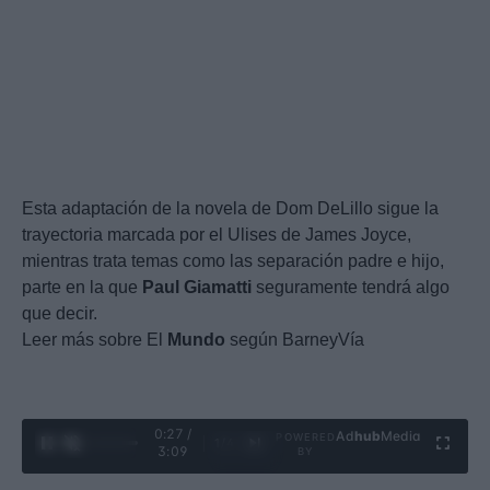
Esta adaptación de la novela de Dom DeLillo sigue la
trayectoria marcada por el Ulises de James Joyce,
mientras trata temas como las separación padre e hijo,
parte en la que
Paul
Giamatti
seguramente tendrá algo
que decir.
Leer más sobre El
Mundo
según BarneyVía
0:28 /
Ad
hub
Media
POWERED
1
/
4
3:09
BY