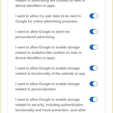
related to advertising like cookies on web or
device identifiers in apps.
I want to allow my user data to be sent to
Google for online advertising purposes.
Bárbara Rey sobre su asistencia al
I want to allow Google to send me
Senado: «Voy a ir»
personalized advertising.
Bárbara Rey ha asegurado a Isabel Rábago, que…
I want to allow Google to enable storage
related to analytics like cookies on web or
device identifiers in apps.
GENTE
I want to allow Google to enable storage
related to functionality of the website or app.
I want to allow Google to enable storage
related to personalization.
I want to allow Google to enable storage
related to security, including authentication
functionality and fraud prevention, and other