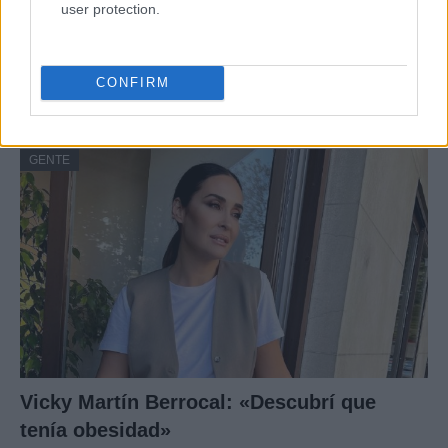
user protection.
Risto Mejide, pillado con su nueva novia:
“Ya no se esconden”
CONFIRM
Han pillado al presentador Risto Mejide y a…
GENTE
Vicky Martín Berrocal: «Descubrí que
tenía obesidad»