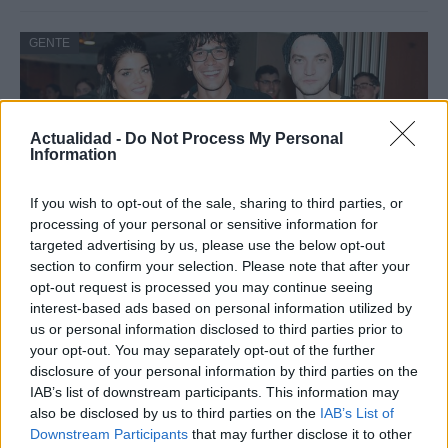
GENTE
Actualidad -
Do Not Process My Personal
Information
If you wish to opt-out of the sale, sharing to third parties, or
processing of your personal or sensitive information for
targeted advertising by us, please use the below opt-out
section to confirm your selection. Please note that after your
¿Quién es Chad Boyce?: cómo murió
opt-out request is processed you may continue seeing
interest-based ads based on personal information utilized by
durante la serie Los 100
us or personal information disclosed to third parties prior to
La biografía de Chad Boyce que había muerto…
your opt-out. You may separately opt-out of the further
disclosure of your personal information by third parties on the
IAB’s list of downstream participants. This information may
GENTE
also be disclosed by us to third parties on the
IAB’s List of
Downstream Participants
that may further disclose it to other