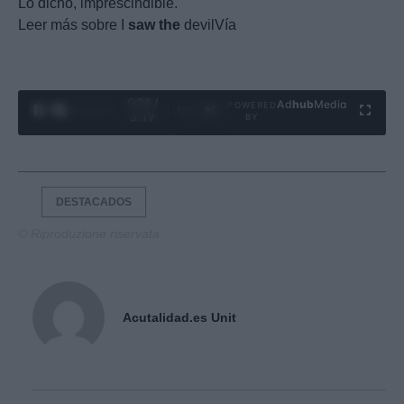
Lo dicho, imprescindible.
Leer más sobre I
saw
the
devilVía
0:29 /
Ad
hub
Media
POWERED
1
/
4
3:19
BY
DESTACADOS
© Riproduzione riservata
Acutalidad.es Unit