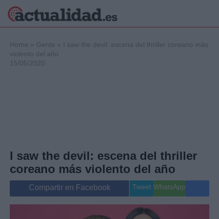
×
Home
»
Gente
»
I saw the devil: escena del thriller coreano más
violento del año
15/05/2020
Política
Ciencia y
Tecnología
Crónica
Deportes
Economía
Salud y Bienestar
I saw the devil: escena del thriller
Internacional
coreano más violento del año
Gente
Viajes
Tweet
WhatsApp
Compartir en Facebook
Musica