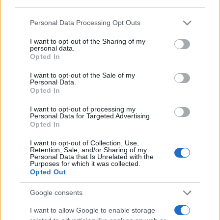
third parties.
Please note that this website/app uses one or more Google
Personal Data Processing Opt Outs
services and may gather and store information including but
not limited to your visit or usage behaviour. You may click to
I want to opt-out of the Sharing of my
personal data.
grant or deny consent to Google and its third-party tags to
Opted In
use your data for below specified purposes in below Google
consent section.
I want to opt-out of the Sale of my
Personal Data.
Opted In
Hijo de Javier Gutiérrez: un campeón con
I want to opt-out of processing my
capacidades especiales
Personal Data for Targeted Advertising.
Opted In
El hijo del actor Javier Gutiérrez, es Mateo,…
I want to opt-out of Collection, Use,
Retention, Sale, and/or Sharing of my
Personal Data that Is Unrelated with the
GENTE
Purposes for which it was collected.
Opted Out
Google consents
I want to allow Google to enable storage