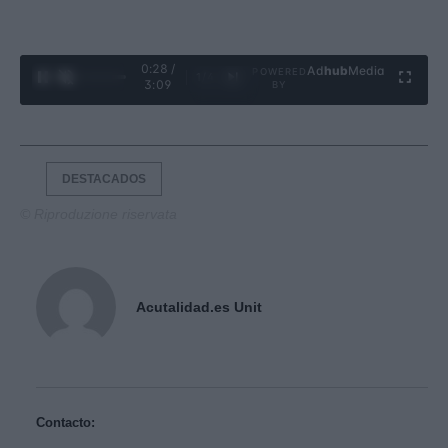
0:29 /
Ad
hub
Media
POWERED
1
/
4
3:09
BY
DESTACADOS
© Riproduzione riservata
Acutalidad.es Unit
Contacto: