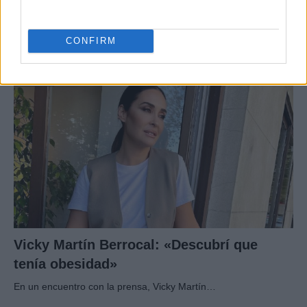
“Ya no se esconden”
Han pillado al presentador Risto Mejide y a…
CONFIRM
GENTE
Vicky Martín Berrocal: «Descubrí que
tenía obesidad»
En un encuentro con la prensa, Vicky Martín…