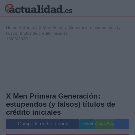
×
Home
»
Gente
»
X Men Primera Generación: estupendos (y
falsos) títulos de crédito iniciales
15/05/2020
Política
Ciencia y
Tecnología
Crónica
Deportes
Economía
Salud y Bienestar
X Men Primera Generación:
Internacional
estupendos (y falsos) títulos de
Gente
Viajes
crédito iniciales
Musica
Tweet
WhatsApp
Compartir en Facebook