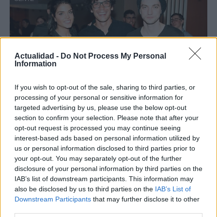
Actualidad -
Do Not Process My Personal
Information
If you wish to opt-out of the sale, sharing to third parties, or
processing of your personal or sensitive information for
targeted advertising by us, please use the below opt-out
¿Quién es Chad Boyce?: cómo murió
section to confirm your selection. Please note that after your
opt-out request is processed you may continue seeing
durante la serie Los 100
interest-based ads based on personal information utilized by
La biografía de Chad Boyce que había muerto…
us or personal information disclosed to third parties prior to
your opt-out. You may separately opt-out of the further
disclosure of your personal information by third parties on the
GENTE
IAB’s list of downstream participants. This information may
also be disclosed by us to third parties on the
IAB’s List of
Downstream Participants
that may further disclose it to other
third parties.