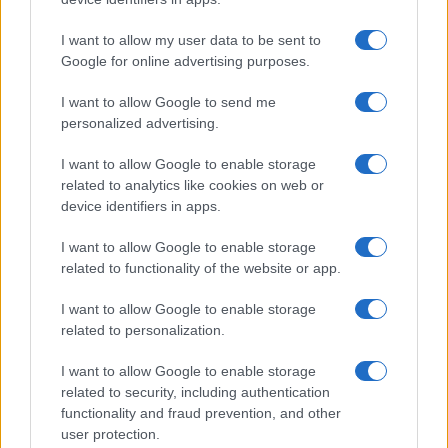
I want to allow my user data to be sent to
Google for online advertising purposes.
Bárbara Rey sobre su asistencia al
Senado: «Voy a ir»
I want to allow Google to send me
personalized advertising.
Bárbara Rey ha asegurado a Isabel Rábago, que…
I want to allow Google to enable storage
related to analytics like cookies on web or
GENTE
device identifiers in apps.
I want to allow Google to enable storage
related to functionality of the website or app.
I want to allow Google to enable storage
related to personalization.
I want to allow Google to enable storage
related to security, including authentication
functionality and fraud prevention, and other
user protection.
Risto Mejide, pillado con su nueva novia: