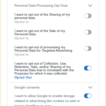
Please note that this website/app uses one or more Google
Personal Data Processing Opt Outs
services and may gather and store information including but
not limited to your visit or usage behaviour. You may click to
I want to opt-out of the Sharing of my
personal data.
grant or deny consent to Google and its third-party tags to
Opted In
use your data for below specified purposes in below Google
consent section.
I want to opt-out of the Sale of my
Personal Data.
Hijo de Javier Gutiérrez: un campeón con
Opted In
capacidades especiales
I want to opt-out of processing my
Personal Data for Targeted Advertising.
El hijo del actor Javier Gutiérrez, es Mateo,…
Opted In
I want to opt-out of Collection, Use,
GENTE
Retention, Sale, and/or Sharing of my
Personal Data that Is Unrelated with the
Purposes for which it was collected.
Opted Out
Google consents
I want to allow Google to enable storage
related to advertising like cookies on web or
device identifiers in apps.