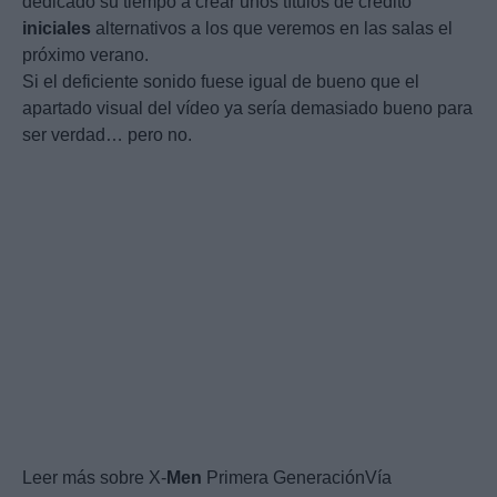
dedicado su tiempo a crear unos títulos de crédito
iniciales
alternativos a los que veremos en las salas el
próximo verano.
Si el deficiente sonido fuese igual de bueno que el
apartado visual del vídeo ya sería demasiado bueno para
ser verdad… pero no.
Leer más sobre X-
Men
Primera GeneraciónVía