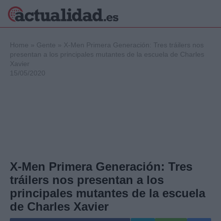
×
Home
»
Gente
»
X-Men Primera Generación: Tres tráilers nos
presentan a los principales mutantes de la escuela de Charles
Xavier
15/05/2020
Política
Ciencia y
Tecnología
Crónica
Deportes
Economía
Salud y Bienestar
Internacional
X-Men Primera Generación: Tres
Gente
tráilers nos presentan a los
Viajes
principales mutantes de la escuela
Musica
de Charles Xavier