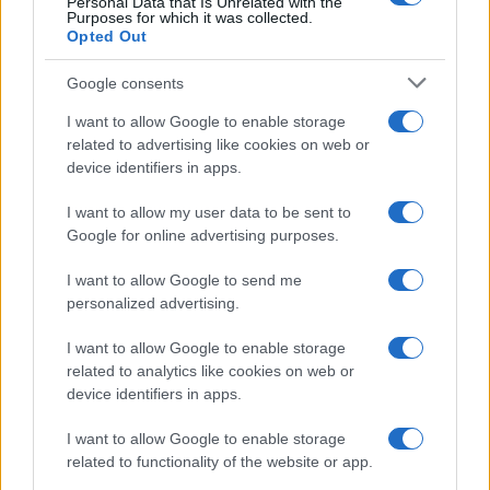
Personal Data that Is Unrelated with the
Hijo de Javier Gutiérrez: un campeón con
Purposes for which it was collected.
Opted Out
capacidades especiales
El hijo del actor Javier Gutiérrez, es Mateo,…
Google consents
I want to allow Google to enable storage
related to advertising like cookies on web or
GENTE
device identifiers in apps.
I want to allow my user data to be sent to
Google for online advertising purposes.
I want to allow Google to send me
personalized advertising.
I want to allow Google to enable storage
related to analytics like cookies on web or
device identifiers in apps.
Bárbara Rey sobre su asistencia al
I want to allow Google to enable storage
Senado: «Voy a ir»
related to functionality of the website or app.
Bárbara Rey ha asegurado a Isabel Rábago, que…