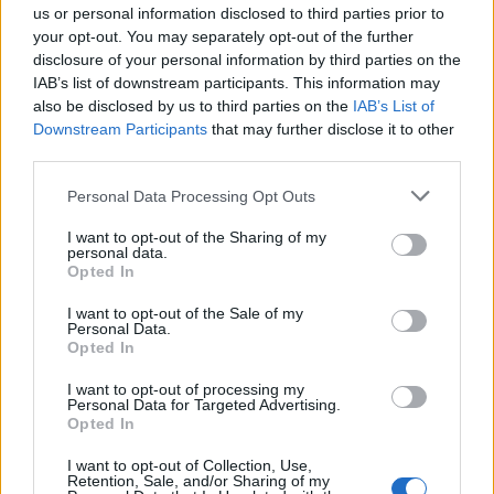
us or personal information disclosed to third parties prior to
your opt-out. You may separately opt-out of the further
disclosure of your personal information by third parties on the
IAB’s list of downstream participants. This information may
¿Quién es Chad Boyce?: cómo murió
also be disclosed by us to third parties on the
IAB’s List of
Downstream Participants
that may further disclose it to other
durante la serie Los 100
third parties.
La biografía de Chad Boyce que había muerto…
Please note that this website/app uses one or more Google
Personal Data Processing Opt Outs
services and may gather and store information including but
not limited to your visit or usage behaviour. You may click to
I want to opt-out of the Sharing of my
GENTE
personal data.
grant or deny consent to Google and its third-party tags to
Opted In
use your data for below specified purposes in below Google
consent section.
I want to opt-out of the Sale of my
Personal Data.
Opted In
I want to opt-out of processing my
Personal Data for Targeted Advertising.
Opted In
I want to opt-out of Collection, Use,
Retention, Sale, and/or Sharing of my