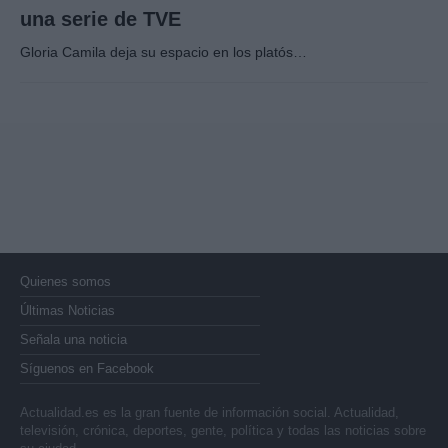
una serie de TVE
Gloria Camila deja su espacio en los platós…
Quienes somos
Últimas Noticias
Señala una noticia
Síguenos en Facebook
Actualidad.es es la gran fuente de información social. Actualidad,
televisión, crónica, deportes, gente, política y todas las noticias sobre