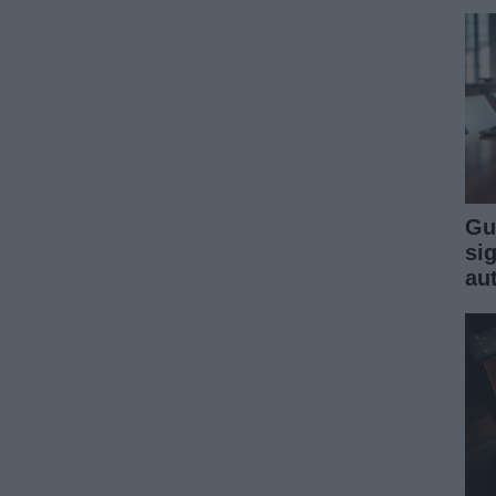
Gu
sig
au