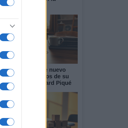
nidad
akira: rumores de nuevo
or tras cuatro años de su
paración con Gerard Piqué