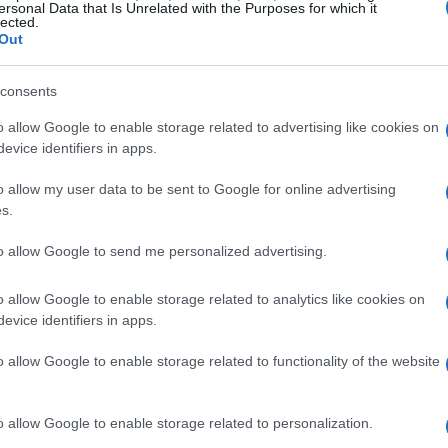
ersonal Data that Is Unrelated with the Purposes for which it
filme a flote: Kristen Bell (Scream 4), Cam Gigandet
sa
lected.
res y Mentiras), Eric Dane (Anatomía de Grey) y Alan
Out
n ser motivo suficiente para pagar la entrada…
masiado convencido al respecto.
consents
o allow Google to enable storage related to advertising like cookies on
evice identifiers in apps.
© Riproduzione riservata
CHER
CHRISTINA AGUILERA
o allow my user data to be sent to Google for online advertising
s.
Sh
t
to allow Google to send me personalized advertising.
am
se
o allow Google to enable storage related to analytics like cookies on
evice identifiers in apps.
o allow Google to enable storage related to functionality of the website
o allow Google to enable storage related to personalization.
ARTÍCULO SIGUIENTE