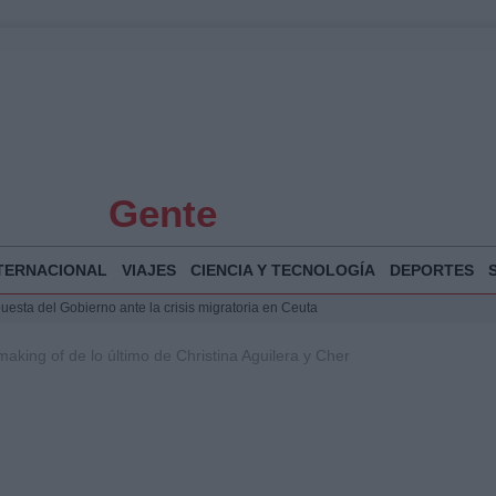
Gente
TERNACIONAL
VIAJES
CIENCIA Y TECNOLOGÍA
DEPORTES
puesta del Gobierno ante la crisis migratoria en Ceuta
 Bogotá 2026: fecha, recorrido y actividades especiales
aking of de lo último de Christina Aguilera y Cher
a Juan Jesús Vivas en Palma para analizar la situación en Ceuta
Jesús Vivas se reúnen en Marivent para abordar la situación en Ceuta