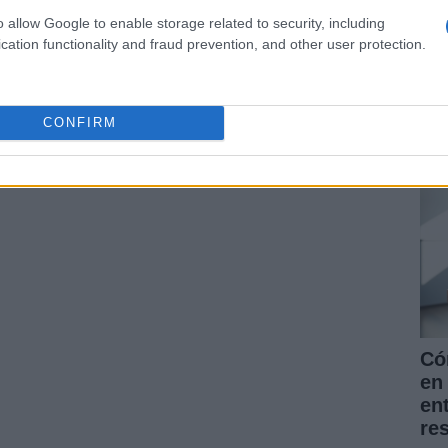
o allow Google to enable storage related to security, including
cation functionality and fraud prevention, and other user protection.
La
pr
for
CONFIRM
nu
Có
en 
en
re