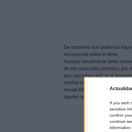
De momento nos podemos hacer
documental sobre el filme.
Aunque visualmente debo recon
de mis musicales favoritos, por 
que opinamos así), ni el argument
mínimo (es el tipo que perpetró Ú
Actualida
novata
Christina
Aguilera
y un
alguien que no fuera ella misma,
If you wish 
sensitive in
confirm you
continue se
information 