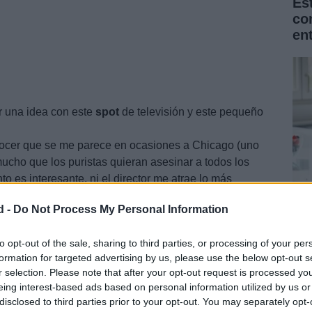
Es
co
en
 una idea con este
spot
de televisión y este pequeño
ocer que se me parece en ocasiones a Chicago (uno
mucho que los puristas quieran asesinar a todos los
o es interesante, ni el director me atrae lo más
ltima Sospecha 2) ni las actrices principales, una
d -
Do Not Process My Personal Information
a
Cher
que llevaba una década sin interpretar a
La
 pueden llegar a interesarme.
Na
to opt-out of the sale, sharing to third parties, or processing of your per
formation for targeted advertising by us, please use the below opt-out s
for
r selection. Please note that after your opt-out request is processed y
eing interest-based ads based on personal information utilized by us or
disclosed to third parties prior to your opt-out. You may separately opt-