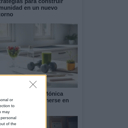
trategias para construir
munidad en un nuevo
torno
 rutina diaria de Mónica
ranjo para mantenerse en
sonal or
ection to
ma y feliz
ou may
 personal
out of the