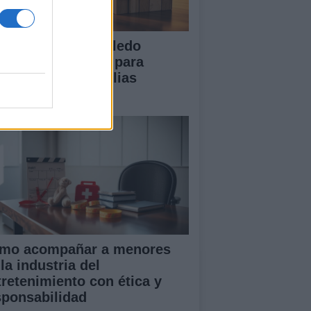
 Diputación de Toledo
esenta iniciativas para
talecer a las familias
merosas
mo acompañar a menores
la industria del
tretenimiento con ética y
sponsabilidad