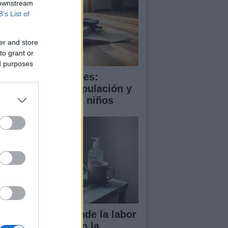
 downstream
B’s List of
er and store
to grant or
ed purposes
ooming en menores:
trategias de manipulación y
mo proteger a los niños
ndela Peña defiende la labor
 las enfermeras en la