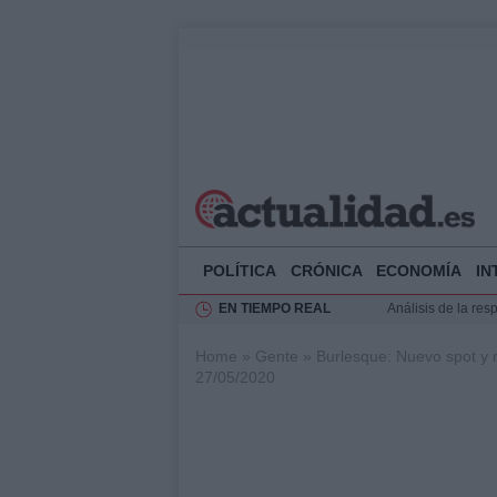
POLÍTICA
CRÓNICA
ECONOMÍA
IN
EN TIEMPO REAL
Análisis de la res
Ciclovía Nocturna
Home
»
Gente
»
Burlesque: Nuevo spot y m
Felipe VI recibe 
27/05/2020
Felipe VI y Juan 