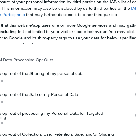
losure of your personal information by third parties on the IAB’s list of
. This information may also be disclosed by us to third parties on the
IA
Participants
that may further disclose it to other third parties.
 that this website/app uses one or more Google services and may gath
including but not limited to your visit or usage behaviour. You may click 
 to Google and its third-party tags to use your data for below specifi
ogle consent section.
Gr
es
có
l Data Processing Opt Outs
o opt-out of the Sharing of my personal data.
In
o opt-out of the Sale of my Personal Data.
In
to opt-out of processing my Personal Data for Targeted
ing.
In
Ca
urlesque
tiene un espectacular equipo de
de
o opt-out of Collection, Use, Retention, Sale, and/or Sharing