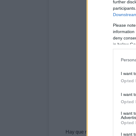
further disc
participants
Downstream 
Please note
information 
deny consent
in below Go
Persona
I want t
Opted 
I want t
Opted 
I want 
Advertis
Opted 
Hay que reconocer, eso sí, que
B
I want t