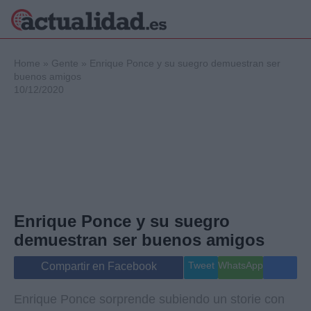
×
Home
»
Gente
»
Enrique Ponce y su suegro demuestran ser
buenos amigos
10/12/2020
Política
Ciencia y
Tecnología
Crónica
Deportes
Economía
Salud y Bienestar
Enrique Ponce y su suegro
Internacional
demuestran ser buenos amigos
Gente
Viajes
Tweet
WhatsApp
Compartir en Facebook
Musica
Enrique Ponce sorprende subiendo un storie con