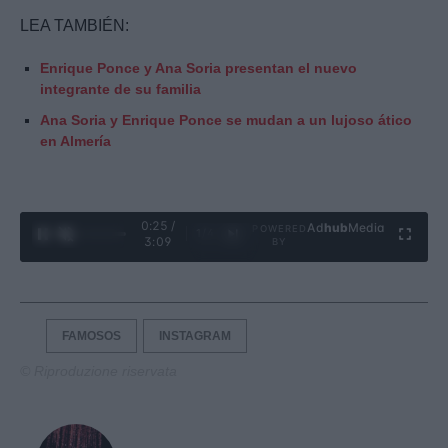
LEA TAMBIÉN:
Enrique Ponce y Ana Soria presentan el nuevo
integrante de su familia
Ana Soria y Enrique Ponce se mudan a un lujoso ático
en Almería
0:26 /
Ad
hub
Media
POWERED
1
/
4
3:09
BY
FAMOSOS
INSTAGRAM
© Riproduzione riservata