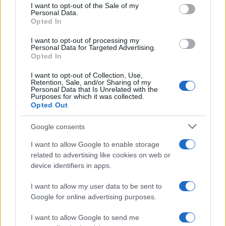
consent section.
I want to opt-out of the Sale of my
durante la serie Los 100
Personal Data.
Opted In
La biografía de Chad Boyce que había muerto…
I want to opt-out of processing my
Personal Data for Targeted Advertising.
Opted In
GENTE
I want to opt-out of Collection, Use,
Retention, Sale, and/or Sharing of my
Personal Data that Is Unrelated with the
Purposes for which it was collected.
Opted Out
Google consents
I want to allow Google to enable storage
related to advertising like cookies on web or
device identifiers in apps.
Hijo de Javier Gutiérrez: un campeón con
I want to allow my user data to be sent to
capacidades especiales
Google for online advertising purposes.
El hijo del actor Javier Gutiérrez, es Mateo,…
I want to allow Google to send me