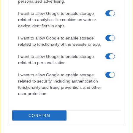
personalized advertising.
GENTE
I want to allow Google to enable storage
related to analytics like cookies on web or
device identifiers in apps.
I want to allow Google to enable storage
related to functionality of the website or app.
I want to allow Google to enable storage
related to personalization.
I want to allow Google to enable storage
Bárbara Rey sobre su asistencia al
related to security, including authentication
functionality and fraud prevention, and other
Senado: «Voy a ir»
user protection.
Bárbara Rey ha asegurado a Isabel Rábago, que…
CONFIRM
GENTE