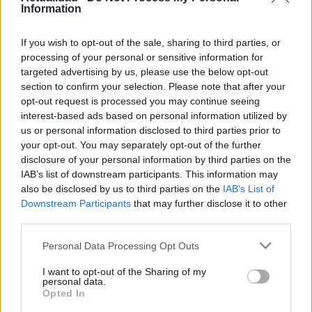
Information
If you wish to opt-out of the sale, sharing to third parties, or
El notable cambio físico de Isabel Díaz
processing of your personal or sensitive information for
Ayuso
targeted advertising by us, please use the below opt-out
section to confirm your selection. Please note that after your
En su regreso al trabajo al frente de…
opt-out request is processed you may continue seeing
interest-based ads based on personal information utilized by
us or personal information disclosed to third parties prior to
GENTE
your opt-out. You may separately opt-out of the further
disclosure of your personal information by third parties on the
IAB’s list of downstream participants. This information may
also be disclosed by us to third parties on the
IAB’s List of
Downstream Participants
that may further disclose it to other
third parties.
Please note that this website/app uses one or more Google
Personal Data Processing Opt Outs
services and may gather and store information including but
not limited to your visit or usage behaviour. You may click to
I want to opt-out of the Sharing of my
personal data.
grant or deny consent to Google and its third-party tags to
Opted In
use your data for below specified purposes in below Google
¿Quién es Chad Boyce?: cómo murió