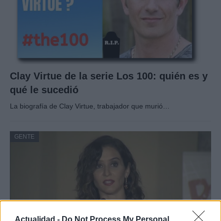
Clay Virtue de la serie Los 100: quién es y
qué le sucedió
La biografía de Clay Virtue, trabajador que murió…
GENTE
Actualidad -
Do Not Process My Personal