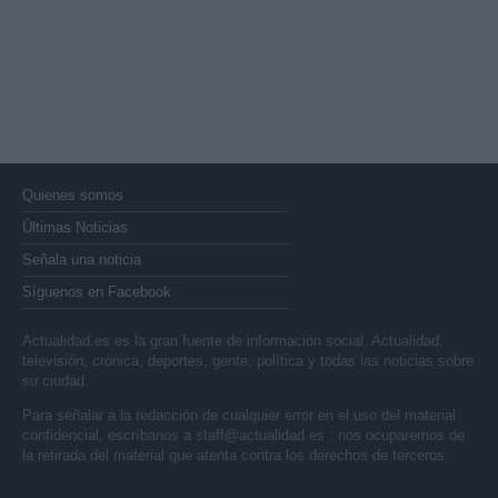
Quienes somos
Últimas Noticias
Señala una noticia
Síguenos en Facebook
Actualidad.es es la gran fuente de información social. Actualidad,
televisión, crónica, deportes, gente, política y todas las noticias sobre
su ciudad.
Para señalar a la redacción de cualquier error en el uso del material
confidencial, escríbanos a
staff@actualidad.es
: nos ocuparemos de
la retirada del material que atenta contra los derechos de terceros.