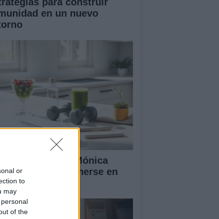
trategias para construir
munidad en un nuevo
torno
 rutina diaria de Mónica
ranjo para mantenerse en
sonal or
ection to
ma y feliz
ou may
 personal
out of the