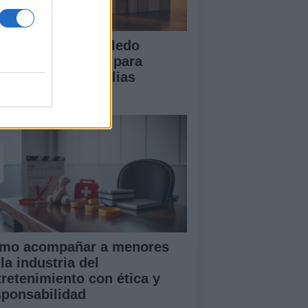
 Diputación de Toledo
esenta iniciativas para
talecer a las familias
merosas
mo acompañar a menores
la industria del
tretenimiento con ética y
sponsabilidad