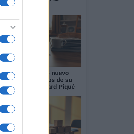
nidad
akira: rumores de nuevo
or tras cuatro años de su
paración con Gerard Piqué