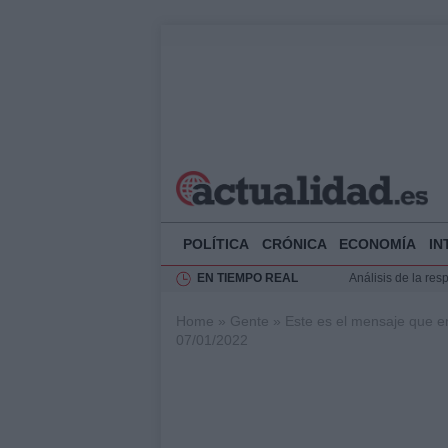
POLÍTICA
CRÓNICA
ECONOMÍA
IN
EN TIEMPO REAL
Análisis de la res
Ciclovía Nocturna
Home
»
Gente
»
Este es el mensaje que e
Felipe VI recibe 
07/01/2022
Felipe VI y Juan 