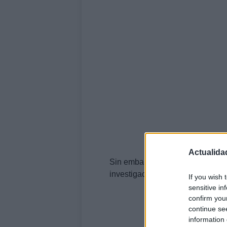
Actualida
Sin embargo explica que el monar
investigaciones.
If you wish 
sensitive in
confirm you
continue se
information 