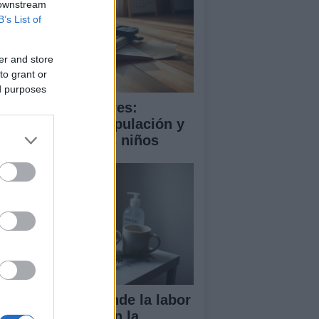
 downstream
B’s List of
er and store
to grant or
ed purposes
ooming en menores:
trategias de manipulación y
mo proteger a los niños
ndela Peña defiende la labor
 las enfermeras en la