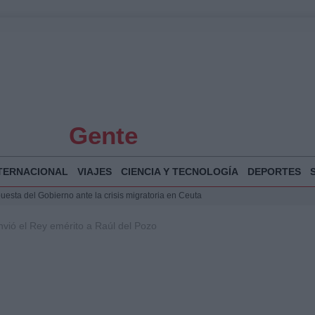
Gente
TERNACIONAL
VIAJES
CIENCIA Y TECNOLOGÍA
DEPORTES
puesta del Gobierno ante la crisis migratoria en Ceuta
 Bogotá 2026: fecha, recorrido y actividades especiales
nvió el Rey emérito a Raúl del Pozo
a Juan Jesús Vivas en Palma para analizar la situación en Ceuta
Jesús Vivas se reúnen en Marivent para abordar la situación en Ceuta