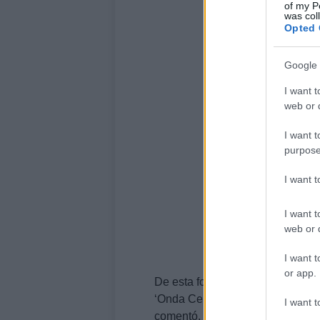
of my P
was col
Opted 
Google 
I want t
web or d
I want t
purpose
I want 
I want t
web or d
I want t
or app.
De esta forma lo ha asegurado R
‘Onda Cero’. En dichas declaraci
I want t
comentó.