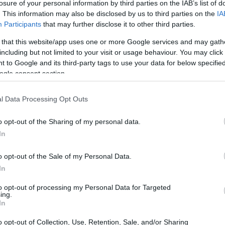
losure of your personal information by third parties on the IAB’s list of
. This information may also be disclosed by us to third parties on the
IA
Participants
that may further disclose it to other third parties.
 that this website/app uses one or more Google services and may gath
including but not limited to your visit or usage behaviour. You may click 
 to Google and its third-party tags to use your data for below specifi
ogle consent section.
Gr
 al periodista Raúl del Pozo
es
có
l Data Processing Opt Outs
riodista Raúl del Pozo, está esperando a que la
re las investigaciones para volver a España.
o opt-out of the Sharing of my personal data.
In
o opt-out of the Sale of my Personal Data.
In
to opt-out of processing my Personal Data for Targeted
ing.
In
Ca
de
o opt-out of Collection, Use, Retention, Sale, and/or Sharing