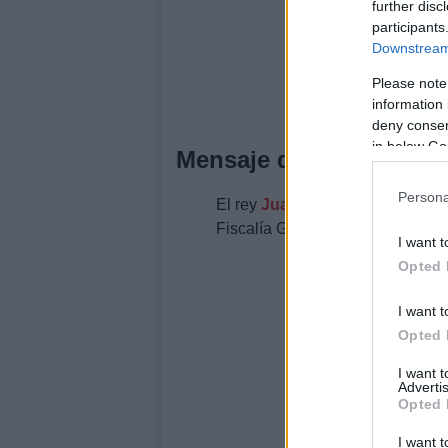
further disc
participants
Downstream 
Please note
information 
deny consent
in below Go
Mensaje del Rey emérito
Persona
El rey
Juan Carlos
, según el pe
Fiscalía General del Estado cier
I want t
Opted 
I want t
Opted 
I want 
Advertis
Opted 
I want t