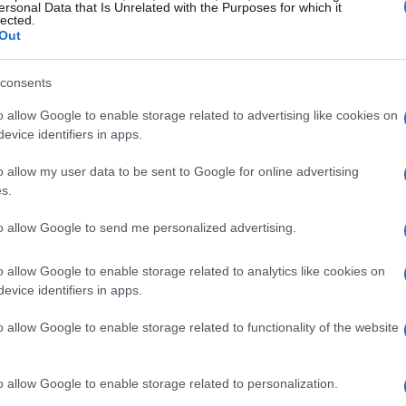
ersonal Data that Is Unrelated with the Purposes for which it
sa
lected.
Out
consents
o allow Google to enable storage related to advertising like cookies on
evice identifiers in apps.
o allow my user data to be sent to Google for online advertising
s.
Sh
to allow Google to send me personalized advertising.
am
se
o allow Google to enable storage related to analytics like cookies on
evice identifiers in apps.
o allow Google to enable storage related to functionality of the website
aúl del Pozo en declaraciones al medio radiofónico
ones explica que fue el propio emérito el que se lo
o allow Google to enable storage related to personalization.