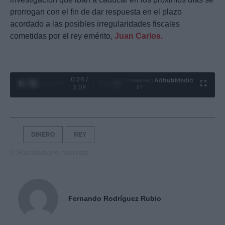
prorrogan con el fin de dar respuesta en el plazo
acordado a las posibles irregularidades fiscales
cometidas por el rey emérito,
Juan Carlos.
0:29 /
Ad
hub
Media
POWERED
1
/
4
3:09
BY
DINERO
REY
© Riproduzione riservata
Fernando Rodríguez Rubio