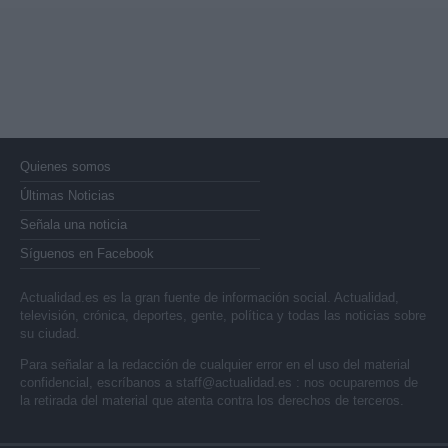
Quienes somos
Últimas Noticias
Señala una noticia
Síguenos en Facebook
Actualidad.es es la gran fuente de información social. Actualidad,
televisión, crónica, deportes, gente, política y todas las noticias sobre
su ciudad.
Para señalar a la redacción de cualquier error en el uso del material
confidencial, escríbanos a
staff@actualidad.es
: nos ocuparemos de
la retirada del material que atenta contra los derechos de terceros.