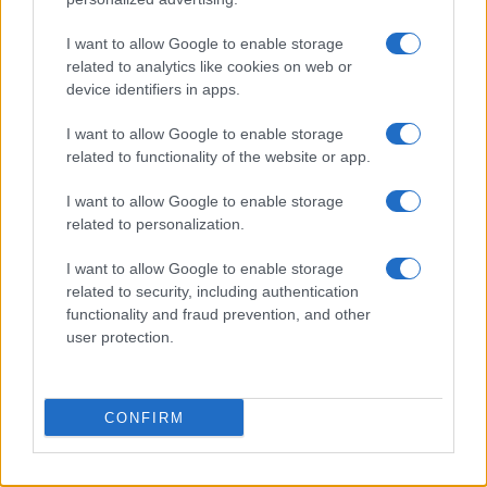
CRÓNICA
I want to allow Google to enable storage
related to analytics like cookies on web or
device identifiers in apps.
I want to allow Google to enable storage
related to functionality of the website or app.
I want to allow Google to enable storage
related to personalization.
I want to allow Google to enable storage
Cómo escribir crónicas culturales con
related to security, including authentication
profundidad y rigor
functionality and fraud prevention, and other
user protection.
Explora las técnicas esenciales para escribir crónicas
culturales…
CONFIRM
CRÓNICA