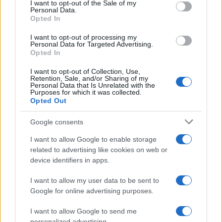
consent section.
Un bombero de la Generalitat pierde la vida…
I want to opt-out of the Sale of my
Personal Data.
Opted In
CRÓNICA
I want to opt-out of processing my
Personal Data for Targeted Advertising.
Opted In
I want to opt-out of Collection, Use,
Retention, Sale, and/or Sharing of my
Personal Data that Is Unrelated with the
Purposes for which it was collected.
Opted Out
Google consents
I want to allow Google to enable storage
related to advertising like cookies on web or
Curso de verano de la Universidad de La
device identifiers in apps.
Rioja finaliza con celebración
gastronómica
I want to allow my user data to be sent to
Google for online advertising purposes.
La Universidad de La Rioja despidió a 60…
I want to allow Google to send me
personalized advertising.