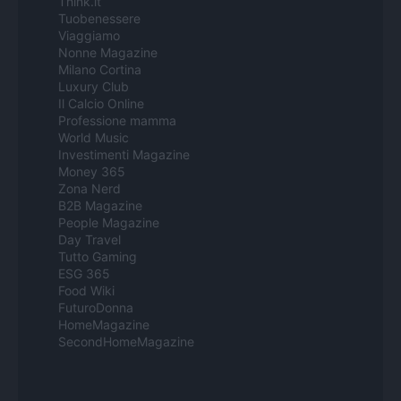
Think.it
Tuobenessere
Viaggiamo
Nonne Magazine
Milano Cortina
Luxury Club
Il Calcio Online
Professione mamma
World Music
Investimenti Magazine
Money 365
Zona Nerd
B2B Magazine
People Magazine
Day Travel
Tutto Gaming
ESG 365
Food Wiki
FuturoDonna
HomeMagazine
SecondHomeMagazine