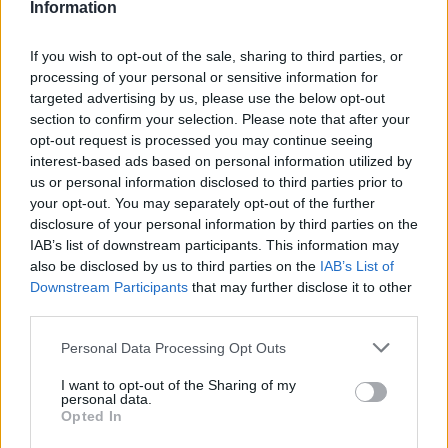
Information
Nuevo giro en el caso Yéremi Vargas:
desvelan el informe forense
If you wish to opt-out of the sale, sharing to third parties, or
processing of your personal or sensitive information for
El ‘caso Yéremi Vargas’, el niño desaparecido en 2007…
targeted advertising by us, please use the below opt-out
section to confirm your selection. Please note that after your
opt-out request is processed you may continue seeing
CRÓNICA
interest-based ads based on personal information utilized by
us or personal information disclosed to third parties prior to
your opt-out. You may separately opt-out of the further
disclosure of your personal information by third parties on the
IAB’s list of downstream participants. This information may
also be disclosed by us to third parties on the
IAB’s List of
Downstream Participants
that may further disclose it to other
third parties.
Please note that this website/app uses one or more Google
Personal Data Processing Opt Outs
services and may gather and store information including but
not limited to your visit or usage behaviour. You may click to
I want to opt-out of the Sharing of my
Tragedia en Santa Susanna: un bombero
personal data.
grant or deny consent to Google and its third-party tags to
fallece durante un incendio en un hotel
Opted In
use your data for below specified purposes in below Google