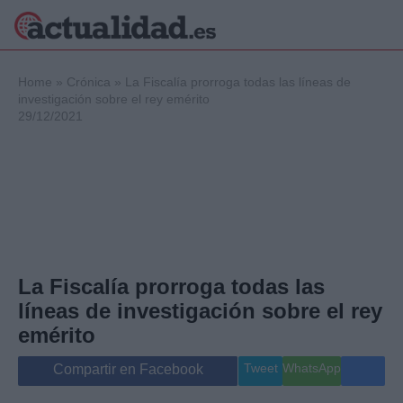
×
Home
»
Crónica
»
La Fiscalía prorroga todas las líneas de
investigación sobre el rey emérito
29/12/2021
Política
Ciencia y
Tecnología
Crónica
Deportes
Economía
Salud y Bienestar
La Fiscalía prorroga todas las
Internacional
líneas de investigación sobre el rey
Gente
Viajes
emérito
Musica
Tweet
WhatsApp
Compartir en Facebook