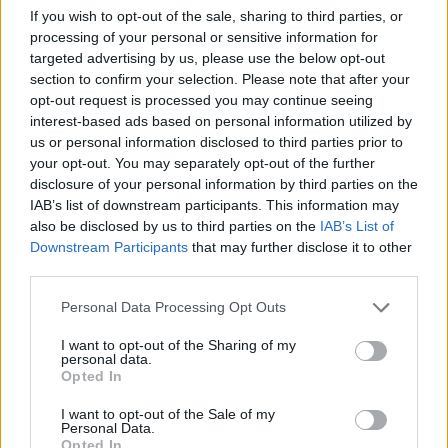
If you wish to opt-out of the sale, sharing to third parties, or
processing of your personal or sensitive information for
targeted advertising by us, please use the below opt-out
Argentina: Un hombre de 128 años
section to confirm your selection. Please note that after your
anuncia al mundo que es Adolf Hitler
opt-out request is processed you may continue seeing
interest-based ads based on personal information utilized by
Un hombre de origen alemán que vive en…
us or personal information disclosed to third parties prior to
your opt-out. You may separately opt-out of the further
disclosure of your personal information by third parties on the
INTERNACIONAL
IAB’s list of downstream participants. This information may
also be disclosed by us to third parties on the
IAB’s List of
Downstream Participants
that may further disclose it to other
third parties.
Please note that this website/app uses one or more Google
Personal Data Processing Opt Outs
services and may gather and store information including but
not limited to your visit or usage behaviour. You may click to
I want to opt-out of the Sharing of my
personal data.
grant or deny consent to Google and its third-party tags to
Opted In
use your data for below specified purposes in below Google
consent section.
I want to opt-out of the Sale of my
Personal Data.
Productos locales y más vuelos: Binter
Opted In