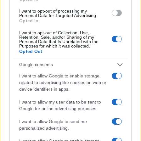
refuerza su apuesta por Canarias
I want to opt-out of processing my
Personal Data for Targeted Advertising.
Binter no solo conecta las islas, sino que…
Opted In
I want to opt-out of Collection, Use,
INTERNACIONAL
Retention, Sale, and/or Sharing of my
Personal Data that Is Unrelated with the
Purposes for which it was collected.
Opted Out
Google consents
I want to allow Google to enable storage
related to advertising like cookies on web or
device identifiers in apps.
I want to allow my user data to be sent to
Google for online advertising purposes.
Guía práctica para entender conflictos
internacionales paso a paso
I want to allow Google to send me
personalized advertising.
Domina el arte de evaluar fuentes y mapas,…
I want to allow Google to enable storage