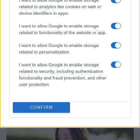
related to analytics like cookies on web or
INTERNACIONAL
device identifiers in apps.
I want to allow Google to enable storage
related to functionality of the website or app.
I want to allow Google to enable storage
related to personalization.
I want to allow Google to enable storage
related to security, including authentication
functionality and fraud prevention, and other
user protection.
Jornadas Nacionales de Movilidad
Erasmus+ en la Universidad de Jaén
La Universidad de Jaén será el epicentro del…
CONFIRM
INTERNACIONAL