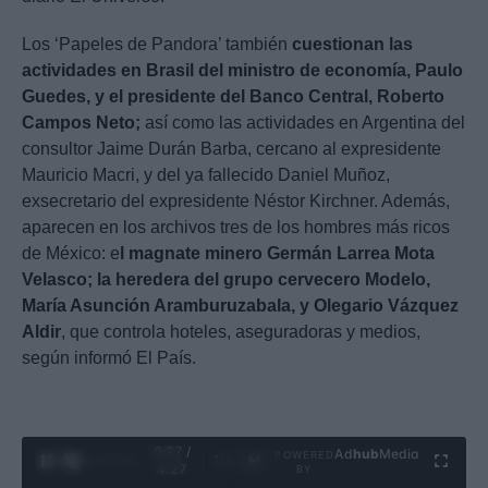
Los ‘Papeles de Pandora’ también
cuestionan las
actividades en Brasil del ministro de economía, Paulo
Guedes, y el presidente del Banco Central, Roberto
Campos Neto;
así como las actividades en Argentina del
consultor Jaime Durán Barba, cercano al expresidente
Mauricio Macri, y del ya fallecido Daniel Muñoz,
exsecretario del expresidente Néstor Kirchner. Además,
aparecen en los archivos tres de los hombres más ricos
de México: e
l magnate minero Germán Larrea Mota
Velasco; la heredera del grupo cervecero Modelo,
María Asunción Aramburuzabala, y Olegario Vázquez
Aldir
, que controla hoteles, aseguradoras y medios,
según informó El País.
0:28 /
Ad
hub
Media
POWERED
1
/
4
4:27
BY