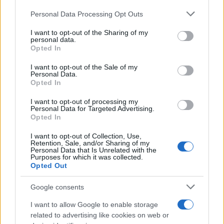
INTERNACIONAL
Please note that this website/app uses one or more Google
Personal Data Processing Opt Outs
services and may gather and store information including but
not limited to your visit or usage behaviour. You may click to
I want to opt-out of the Sharing of my
personal data.
grant or deny consent to Google and its third-party tags to
Opted In
use your data for below specified purposes in below Google
consent section.
I want to opt-out of the Sale of my
Personal Data.
Opted In
I want to opt-out of processing my
Personal Data for Targeted Advertising.
Opted In
Guía práctica para entender conflictos
I want to opt-out of Collection, Use,
internacionales paso a paso
Retention, Sale, and/or Sharing of my
Personal Data that Is Unrelated with the
Purposes for which it was collected.
Domina el arte de evaluar fuentes y mapas,…
Opted Out
Google consents
INTERNACIONAL
I want to allow Google to enable storage
related to advertising like cookies on web or