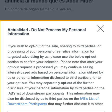
anuncia al mundo que es Adolf Hitler
Un hombre de origen alemán que vive en…
INTERNACIONAL
Actualidad -
Do Not Process My Personal
Information
If you wish to opt-out of the sale, sharing to third parties, or
processing of your personal or sensitive information for
targeted advertising by us, please use the below opt-out
section to confirm your selection. Please note that after your
opt-out request is processed you may continue seeing
interest-based ads based on personal information utilized by
us or personal information disclosed to third parties prior to
your opt-out. You may separately opt-out of the further
Productos locales y más vuelos: Binter
disclosure of your personal information by third parties on the
refuerza su apuesta por Canarias
IAB’s list of downstream participants. This information may
also be disclosed by us to third parties on the
IAB’s List of
Binter no solo conecta las islas, sino que…
Downstream Participants
that may further disclose it to other
third parties.