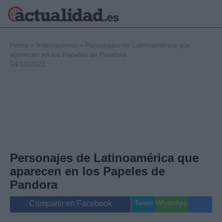
×
Home
»
Internacional
»
Personajes de Latinoamérica que
aparecen en los Papeles de Pandora
04/10/2021
Política
Ciencia y
Tecnología
Crónica
Deportes
Economía
Salud y Bienestar
Personajes de Latinoamérica que
Internacional
aparecen en los Papeles de
Gente
Viajes
Pandora
Musica
Tweet
WhatsApp
Compartir en Facebook