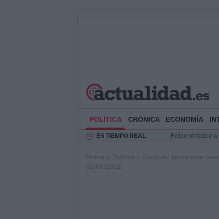
POLÍTICA
CRÓNICA
ECONOMÍA
IN
EN TIEMPO REAL
Felipe VI recibe 
Rehabilitación de 
Home
»
Política
»
Sánchez lanza este mens
Impacto económico
01/05/2022
La compra del átic
Ciclovía Nocturna