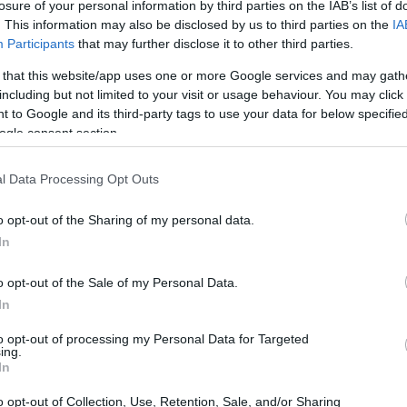
losure of your personal information by third parties on the IAB’s list of
. This information may also be disclosed by us to third parties on the
IA
Participants
that may further disclose it to other third parties.
 that this website/app uses one or more Google services and may gath
including but not limited to your visit or usage behaviour. You may click 
 to Google and its third-party tags to use your data for below specifi
ogle consent section.
l Data Processing Opt Outs
El 
o opt-out of the Sharing of my personal data.
, garantizar las mejores condiciones de trabajo, la
Ga
In
res o impulsar la formación para el empleo.
En ello
po
egislatura, con diálogo social y políticas públicas
o opt-out of the Sale of my Personal Data.
In
ra de Trabajo tras el de Sánchez
to opt-out of processing my Personal Data for Targeted
ing.
In
Díaz, también ha publicado un mensaje para felicitar
o opt-out of Collection, Use, Retention, Sale, and/or Sharing