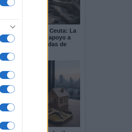
isis migratoria en Ceuta: La
 dividida entre el apoyo a
paña y las demandas de
lia