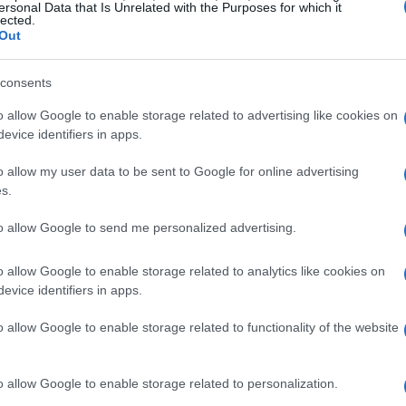
ersonal Data that Is Unrelated with the Purposes for which it
 de mayo es «sinónimo» de derechos laborales.
lected.
Out
 de derechos laborales, de condiciones de trabajo
ista de derechos ensancha nuestra democracia y nos
consents
un país donde el trabajo decente sea la norma y
Cr
UE
o allow Google to enable storage related to advertising like cookies on
Es
evice identifiers in apps.
Ita
o allow my user data to be sent to Google for online advertising
s.
to allow Google to send me personalized advertising.
o allow Google to enable storage related to analytics like cookies on
evice identifiers in apps.
o allow Google to enable storage related to functionality of the website
o allow Google to enable storage related to personalization.