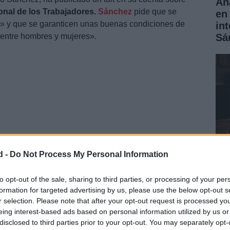
Aná
onal de los Trabajadores.
Sánchez
pide que se
en 
s» y que se garanticen unas buenas condiciones de
in
 entre hombres y mujeres».
Sá
d -
Do Not Process My Personal Information
su equipo de
Gobierno
está trabajando «desde el
Có
to opt-out of the sale, sharing to third parties, or processing of your per
formation for targeted advertising by us, please use the below opt-out s
rea
r selection. Please note that after your opt-out request is processed y
ha
eing interest-based ads based on personal information utilized by us or
disclosed to third parties prior to your opt-out. You may separately opt-