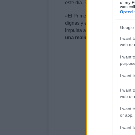
of my P
este día. En él señala que el 1
was col
Opted 
«El Primero de Mayo es sinónimo
dignas y en igualdad. La conqu
Google 
impulsa a seguir avanzando
en 
una realidad cotidiana».
I want t
web or d
I want t
purpose
I want 
I want t
web or d
I want t
or app.
I want t