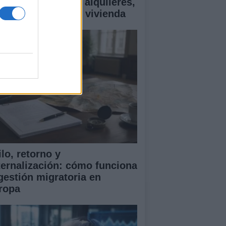
ía esencial sobre alquileres,
ecios y ayudas en vivienda
lo, retorno y
ternalización: cómo funciona
 gestión migratoria en
ropa