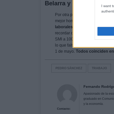
Belarra y su mensaje
I want t
authenti
Por otra parte, la ministra de D
mejor homenaje para celebrar
e
laborales
. «Hoy en el día del t
recordar que más allá de palabra
SMI a 1000 euros, ratificar el C
lo que falta por hacer. Seguimos»
1 de mayo.
Todos coinciden en 
PEDRO SÁNCHEZ
TRABAJO
Fernando Rodríg
Apasionado de la escri
graduado en Comunicaci
y la economía.
Contacto: