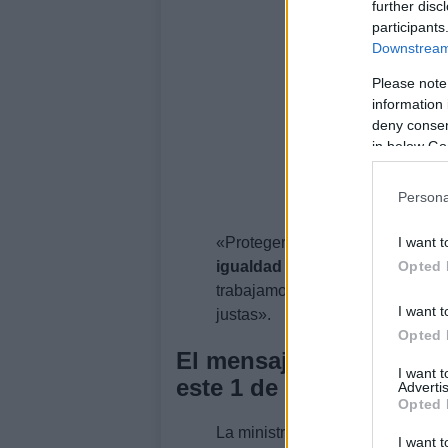
further disc
participants
Downstream 
Please note
information 
deny consent
in below Go
Persona
I want t
«Proteger los derechos laborales
Opted 
igualdad entre hombres y muje
trabajamos desde el inicio de la l
I want t
justas».
Opted 
El mensaje de la minist
I want 
este 1 de mayo
Advertis
Opted 
La ministra de Trabajo, Yolanda 
I want t