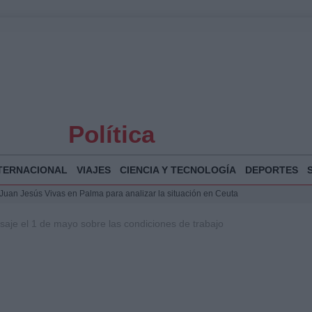
Política
TERNACIONAL
VIAJES
CIENCIA Y TECNOLOGÍA
DEPORTES
a Juan Jesús Vivas en Palma para analizar la situación en Ceuta
la Illa Plana: Menorca apuesta por el deporte náutico sostenible
aje el 1 de mayo sobre las condiciones de trabajo
 y humanitario en Ceuta tras la llegada masiva de migrantes
o de Chamberí por 6,3 millones: detalles y controversias
 Bogotá 2026: fecha, recorrido y actividades especiales