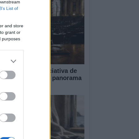
 downstream
B’s List of
er and store
to grant or
ed purposes
impacto de la iniciativa de
briel Rufián en el panorama
lítico español