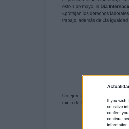
este 1 de mayo, el
Día Internaci
«protejan los derechos laborale
trabajo, además de «la igualdad
Actualida
Un ejercicio en que asegura que
If you wish 
inicio de la legislatura».
sensitive in
confirm you
continue se
information 