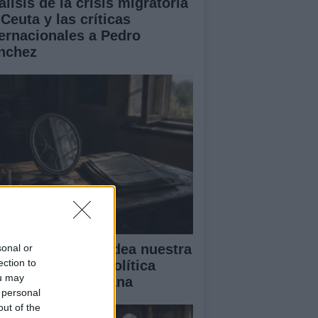
lisis de la crisis migratoria
Ceuta y las críticas
ternacionales a Pedro
nchez
mo el miedo moldea nuestra
sonal or
ection to
lidad: desde la política
ou may
sta la vida cotidiana
 personal
out of the