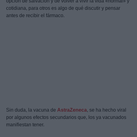
opción de salvación y de volver a vivir la vida «normal» y
cotidiana, para otros es algo de qué discutir y pensar
antes de recibir el fármaco.
Sin duda, la vacuna de
AstraZeneca
, se ha hecho viral
por algunos efectos secundarios que, los ya vacunados
manifiestan tener.