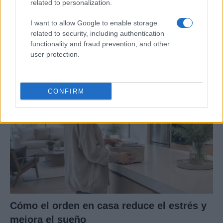
related to personalization.
Guía para delegar tareas y evitar la
I want to allow Google to enable storage
related to security, including authentication
sobrecarga emocional
functionality and fraud prevention, and other
user protection.
El cuidado de otros puede convertirse en una…
SALUD Y BIENESTAR
CONFIRM
Cómo el orden en casa reduce el estrés y
mejora el sueño