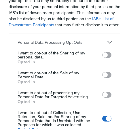
your opt-out. You may separately opt-out of the further
disclosure of your personal information by third parties on the
Comunicadora social y periodista. Apasionada por contar las
IAB’s list of downstream participants. This information may
verdaderas historias, encantada de los medios digitales y de generar
also be disclosed by us to third parties on the
IAB’s List of
contenido de interés para las nuevas plataformas.
Downstream Participants
that may further disclose it to other
third parties.
Contacto:
Please note that this website/app uses one or more Google
Personal Data Processing Opt Outs
services and may gather and store information including but
not limited to your visit or usage behaviour. You may click to
I want to opt-out of the Sharing of my
ARTÍCULO ANTERIOR
personal data.
grant or deny consent to Google and its third-party tags to
ARTÍCULO SIGUIENTE
Opted In
use your data for below specified purposes in below Google
consent section.
I want to opt-out of the Sale of my
Más leídos
Personal Data.
Opted In
SALUD Y BIENESTAR
I want to opt-out of processing my
Personal Data for Targeted Advertising.
Opted In
I want to opt-out of Collection, Use,
Retention, Sale, and/or Sharing of my
Personal Data that Is Unrelated with the
Purposes for which it was collected.