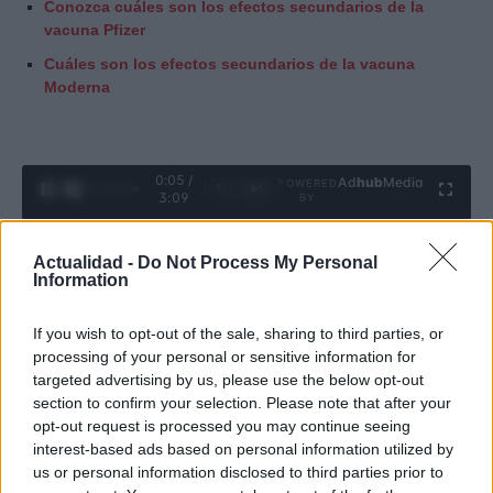
Conozca cuáles son los efectos secundarios de la
vacuna Pfizer
Cuáles son los efectos secundarios de la vacuna
Moderna
0:06 /
Ad
hub
Media
POWERED
1
/
4
3:09
BY
Actualidad -
Do Not Process My Personal
Information
COVID-19
VACUNA
VACUNA COVID-19
If you wish to opt-out of the sale, sharing to third parties, or
© Riproduzione riservata
processing of your personal or sensitive information for
targeted advertising by us, please use the below opt-out
section to confirm your selection. Please note that after your
opt-out request is processed you may continue seeing
Valentina Amorocho Romero
interest-based ads based on personal information utilized by
us or personal information disclosed to third parties prior to