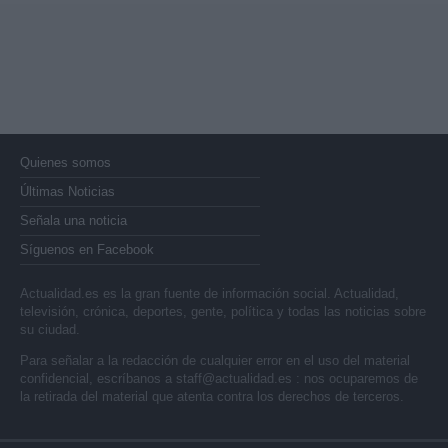
Quienes somos
Últimas Noticias
Señala una noticia
Síguenos en Facebook
Actualidad.es es la gran fuente de información social. Actualidad,
televisión, crónica, deportes, gente, política y todas las noticias sobre
su ciudad.
Para señalar a la redacción de cualquier error en el uso del material
confidencial, escríbanos a
staff@actualidad.es
: nos ocuparemos de
la retirada del material que atenta contra los derechos de terceros.