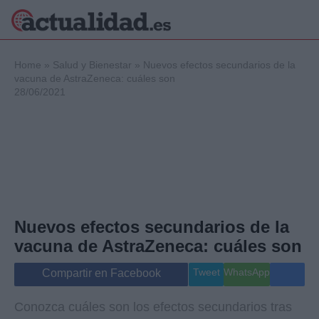
×
Home
»
Salud y Bienestar
»
Nuevos efectos secundarios de la
vacuna de AstraZeneca: cuáles son
28/06/2021
Política
Ciencia y
Tecnología
Crónica
Deportes
Economía
Salud y Bienestar
Nuevos efectos secundarios de la
Internacional
vacuna de AstraZeneca: cuáles son
Gente
Viajes
Tweet
WhatsApp
Compartir en Facebook
Musica
Conozca cuáles son los efectos secundarios tras