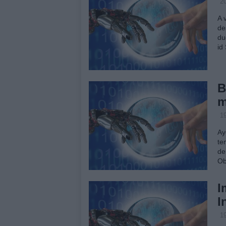
2
A 
de
du
id
B
m
1
Ay
te
de
Ob
I
I
1