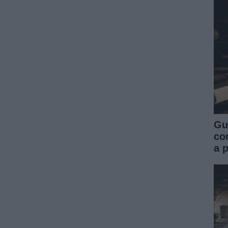
Gu
co
a 