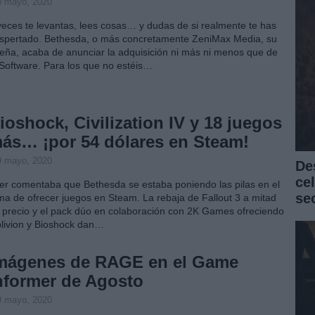
0 mayo, 2020
veces te levantas, lees cosas… y dudas de si realmente te has
spertado. Bethesda, o más concretamente ZeniMax Media, su
eña, acaba de anunciar la adquisición ni más ni menos que de
 Software. Para los que no estéis…
ioshock, Civilization IV y 18 juegos
ás… ¡por 54 dólares en Steam!
9 mayo, 2020
De
ce
er comentaba que Bethesda se estaba poniendo las pilas en el
se
ma de ofrecer juegos en Steam. La rebaja de Fallout 3 a mitad
 precio y el pack dúo en colaboración con 2K Games ofreciendo
livion y Bioshock dan…
mágenes de RAGE en el Game
nformer de Agosto
9 mayo, 2020