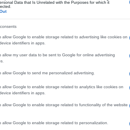
ersonal Data that Is Unrelated with the Purposes for which it
lected.
a novela de The Elder Scrolls
Out
ugiere que habrá The Elder Scrolls
consents
1 mayo, 2020
o allow Google to enable storage related to advertising like cookies on
 que son las cosas; un día estás negando por activa y por
evice identifiers in apps.
Ci
siva algo que pocos días después y sin darte cuenta vas y
nfirmas… o casi… ¿no os ha pasado? a los chicos de
20
o allow my user data to be sent to Google for online advertising
thesda, sí. Hace poco…
s.
ac
rimeros artworks del MMORPG de
to allow Google to send me personalized advertising.
allout
o allow Google to enable storage related to analytics like cookies on
0 mayo, 2020
evice identifiers in apps.
llout 3 ha sido (y sigue siendo), sin duda, uno de los grandes
egos del año. Lanzado a finales de 2008 con los antecedentes
o allow Google to enable storage related to functionality of the website
 Oblivion como premisa ha cosechado grandes críticas tanto de
s aficionados como de los medios…
o allow Google to enable storage related to personalization.
MORPG de Fallout: rumores y