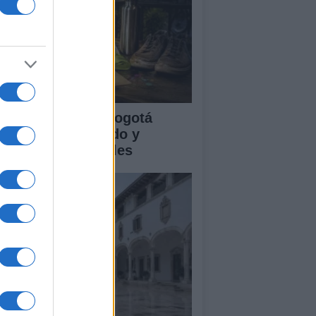
clovía Nocturna Bogotá
26: fecha, recorrido y
tividades especiales