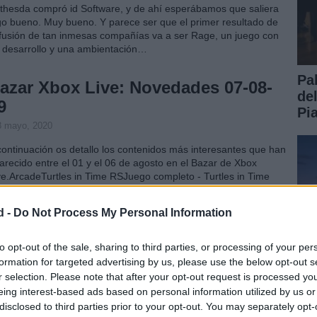
thesda compró id Software, y de ahí esperábamos que saliera
go bueno. Muy bueno. Y parece ser que el primer resultado de
 fusión de tan inmesas compañías va a ser Rage, un juego con
 desarrollo y una ambientación…
Pa
azar Xbox Live: Novedades 07-08-
de
9
Pi
8 mayo, 2020
continuación os detallo los contenidos más interesantes que han
arecido entre el 01 y el 06 de agosto en el Bazar de Xbox
ve.ArcadeTurtles in Time RSJuego completo - Turtles in Time
-Shelled - 800DemosBatman: Arkham AsylumBatman: Arkham
sylum…
d -
Do Not Process My Personal Information
AGE: nuevas y espectaculares
to opt-out of the sale, sharing to third parties, or processing of your per
mágenes
formation for targeted advertising by us, please use the below opt-out s
8 mayo, 2020
r selection. Please note that after your opt-out request is processed y
eing interest-based ads based on personal information utilized by us or
enas son 6 capturas, pero suficientes como para dejar claro
disclosed to third parties prior to your opt-out. You may separately opt-
Gu
a cosa: RAGE va a romper moldes. Lo sabíamos, lo hemos