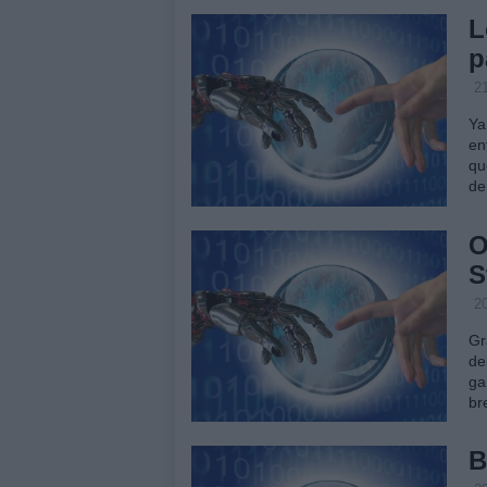
L
p
2
Ya
en
qu
de
O
S
2
Gr
de
ga
br
B