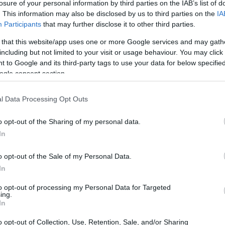
losure of your personal information by third parties on the IAB’s list of
de
cho y cada día estamos más seguro de ello. Y por cierto… cada
. This information may also be disclosed by us to third parties on the
IA
a me recuerda más a una…
Participants
that may further disclose it to other third parties.
op 5 de mejores propuestas de
 that this website/app uses one or more Google services and may gath
including but not limited to your visit or usage behaviour. You may click 
atrimonio… ¡con videojuegos!
 to Google and its third-party tags to use your data for below specifi
1 mayo, 2020
ogle consent section.
ienes ganas de casarte pero crees que ella te va a dar
labazas? ¿Os pasáis las tardes jugando a la consola? ¡Amigo,
l Data Processing Opt Outs
izá tengas una oportunidad de que ella no pueda decir que no!
unca has pensado en proponerla matrimonio…
o opt-out of the Sharing of my personal data.
In
sí serían algunos juegos en Cel-
El
hading
o opt-out of the Sale of my Personal Data.
co
au
In
1 mayo, 2020
es que una persona con mucho tiempo libre por lo visto se ha
to opt-out of processing my Personal Data for Targeted
ing.
dicado a pillar imágenes de juegos punteros y el Photoshop por
In
nda y a base de aplicarles efectos varios y alguna que otra
mbra interior ha…
o opt-out of Collection, Use, Retention, Sale, and/or Sharing