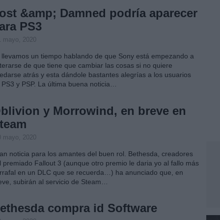
ost &amp; Damned podría aparecer
ara PS3
1 mayo, 2020
 llevamos un tiempo hablando de que Sony está empezando a
terarse de que tiene que cambiar las cosas si no quiere
edarse atrás y esta dándole bastantes alegrías a los usuarios
 PS3 y PSP. La última buena noticia…
blivion y Morrowind, en breve en
team
0 mayo, 2020
an noticia para los amantes del buen rol. Bethesda, creadores
l premiado Fallout 3 (aunque otro premio le daria yo al fallo más
rrafal en un DLC que se recuerda…) ha anunciado que, en
eve, subirán al servicio de Steam…
ethesda compra id Software