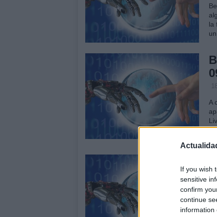
Be
al
la
un
B
0
1
A 
ap
Li
Re
A
Actualida
R
If you wish 
i
sensitive in
1
confirm you
continue se
Ap
information 
un