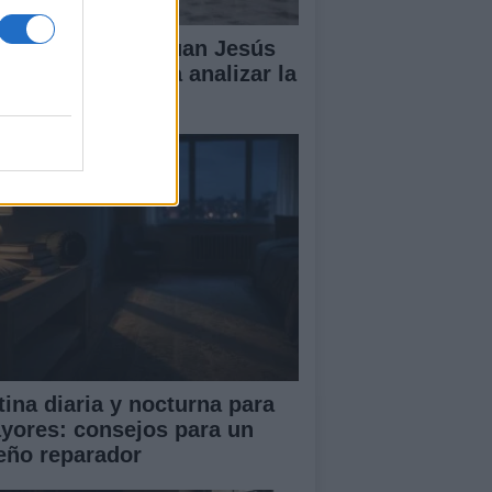
lipe VI recibe a Juan Jesús
vas en Palma para analizar la
tuación en Ceuta
tina diaria y nocturna para
yores: consejos para un
eño reparador