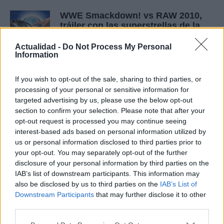
WWE Smackdown! vs RAW 2010,
tráiler con las superstrellas de la
lucha
Actualidad -
Do Not Process My Personal
17 mayo, 2020
Information
Music es ahora Montessori Music
If you wish to opt-out of the sale, sharing to third parties, or
17 mayo, 2020
processing of your personal or sensitive information for
targeted advertising by us, please use the below opt-out
section to confirm your selection. Please note that after your
Ninja Gaiden Sigma 2 parodia un
opt-out request is processed you may continue seeing
anuncio de champú con más tetas
interest-based ads based on personal information utilized by
de por medio
us or personal information disclosed to third parties prior to
17 mayo, 2020
your opt-out. You may separately opt-out of the further
disclosure of your personal information by third parties on the
Primeras pantallas de GTA
IAB’s list of downstream participants. This information may
Chinatown Wars para PSP
also be disclosed by us to third parties on the
IAB’s List of
Downstream Participants
that may further disclose it to other
17 mayo, 2020
third parties.
Mario y Luigi: Bowser's Inside
Please note that this website/app uses one or more Google