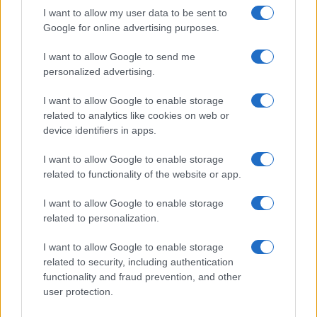
I want to allow my user data to be sent to
Quienes somos
Google for online advertising purposes.
Últimas Noticias
I want to allow Google to send me
Señala una noticia
personalized advertising.
Síguenos en Facebook
I want to allow Google to enable storage
related to analytics like cookies on web or
Actualidad.es es la gran fuente de información social. Actualidad,
televisión, crónica, deportes, gente, política y todas las noticias sobre
device identifiers in apps.
su ciudad.
I want to allow Google to enable storage
Para señalar a la redacción de cualquier error en el uso del material
related to functionality of the website or app.
confidencial, escríbanos a
staff@actualidad.es
: nos ocuparemos de
la retirada del material que atenta contra los derechos de terceros.
I want to allow Google to enable storage
related to personalization.
Copyright © 2024 | Actualidad.es - Publicado en España por
AdHub
I want to allow Google to enable storage
Media
- Numero REA 2729933 - Todos los derechos reservados.
related to security, including authentication
Contacto
-
Politica de cookies
-
Política de privacidad
-
Aviso legal
-
functionality and fraud prevention, and other
Procesamiento de datos
user protection.
Todos los contenidos se han realizado de forma híbrida por una
tecnología con Inteligencia Artificial y por creadores independientes