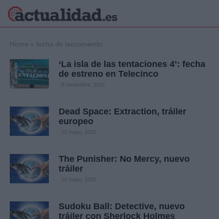
×
Home
»
fecha de lanzamiento
‘La isla de las tentaciones 4’: fecha
de estreno en Telecinco
Política
Ciencia y
8 noviembre, 2021
Tecnología
Crónica
Dead Space: Extraction, tráiler
europeo
Deportes
Economía
20 mayo, 2020
Salud y Bienestar
Internacional
The Punisher: No Mercy, nuevo
tráiler
Gente
Viajes
20 mayo, 2020
Musica
Sudoku Ball: Detective, nuevo
tráiler con Sherlock Holmes