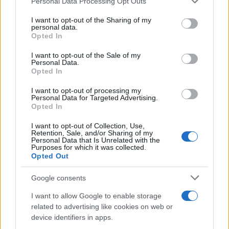
Personal Data Processing Opt Outs
Story, pantallas y capturas
services and may gather and store information including but
not limited to your visit or usage behaviour. You may click to
I want to opt-out of the Sharing of my
13 mayo, 2020
personal data.
grant or deny consent to Google and its third-party tags to
Opted In
use your data for below specified purposes in below Google
Dark Void: nuevo tráiler con su
consent section.
I want to opt-out of the Sale of my
jetpack dorado
Personal Data.
13 mayo, 2020
Opted In
I want to opt-out of processing my
Bakugan: nuevo tráiler de su
Personal Data for Targeted Advertising.
versión para Nintendo Wii
Opted In
13 mayo, 2020
I want to opt-out of Collection, Use,
Retention, Sale, and/or Sharing of my
Personal Data that Is Unrelated with the
Purposes for which it was collected.
1
2
3
»
Opted Out
Google consents
I want to allow Google to enable storage
related to advertising like cookies on web or
device identifiers in apps.