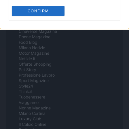
CONFIRM
Italia
Casa Magazine
Cineverse Magazine
Donne Magazine
Food Blog
Milano Notizie
Motor Magazine
Notizie.it
Offerte Shopping
Pet Story
Professione Lavoro
Sport Magazine
Style24
Think.it
Tuobenessere
Viaggiamo
Nonne Magazine
Milano Cortina
Luxury Club
Il Calcio Online