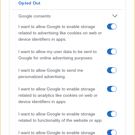
Opted Out
Actualidad.es es la gran fuente de información social. Actualidad,
Google consents
televisión, crónica, deportes, gente, política y todas las noticias sobre
su ciudad.
I want to allow Google to enable storage
Para señalar a la redacción de cualquier error en el uso del material
related to advertising like cookies on web or
confidencial, escríbanos a
staff@actualidad.es
: nos ocuparemos de
device identifiers in apps.
la retirada del material que atenta contra los derechos de terceros.
I want to allow my user data to be sent to
Google for online advertising purposes.
Copyright © 2024 | Actualidad.es - Publicado en España por
AdHub
Media
- Numero REA 2729933 - Todos los derechos reservados.
I want to allow Google to send me
Contacto
-
Politica de cookies
-
Política de privacidad
-
Aviso legal
-
personalized advertising.
Procesamiento de datos
Todos los contenidos se han realizado de forma híbrida por una
I want to allow Google to enable storage
tecnología con Inteligencia Artificial y por creadores independientes
related to analytics like cookies on web or
device identifiers in apps.
Italia
I want to allow Google to enable storage
related to functionality of the website or app.
Casa Magazine
Cineverse Magazine
I want to allow Google to enable storage
Donne Magazine