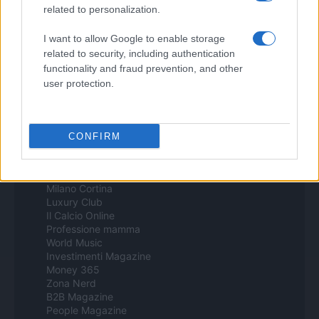
related to personalization.
Food Blog
Milano Notizie
I want to allow Google to enable storage
Motor Magazine
Notizie.it
related to security, including authentication
Offerte Shopping
functionality and fraud prevention, and other
Pet Story
user protection.
Professione Lavoro
Sport Magazine
Style24
Think.it
CONFIRM
Tuobenessere
Viaggiamo
Nonne Magazine
Milano Cortina
Luxury Club
Il Calcio Online
Professione mamma
World Music
Investimenti Magazine
Money 365
Zona Nerd
B2B Magazine
People Magazine