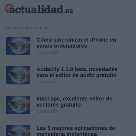
×
Home
»
software mac
Cómo sincronizar el iPhone en
varios ordenadores
Política
Ciencia y
17 abril, 2020
Tecnología
Crónica
Audacity 1.3.8 beta, novedades
para el editor de audio gratuito
Deportes
Economía
17 abril, 2020
Salud y Bienestar
Internacional
Inkscape, excelente editor de
vectores gratuito
Gente
Viajes
17 abril, 2020
Musica
Las 5 mejores aplicaciones de
mensajería instantánea