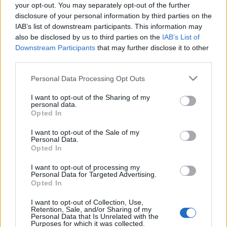
antes de fin de año
your opt-out. You may separately opt-out of the further
disclosure of your personal information by third parties on the
16 abril, 2020
IAB’s list of downstream participants. This information may
also be disclosed by us to third parties on the
IAB’s List of
Mac OS X 10.6.2 podrá deshabilitar
Downstream Participants
that may further disclose it to other
el soporte a procesadores Atom
third parties.
16 abril, 2020
Please note that this website/app uses one or more Google
Personal Data Processing Opt Outs
services and may gather and store information including but
not limited to your visit or usage behaviour. You may click to
I want to opt-out of the Sharing of my
personal data.
grant or deny consent to Google and its third-party tags to
Opted In
use your data for below specified purposes in below Google
consent section.
I want to opt-out of the Sale of my
Personal Data.
Opted In
I want to opt-out of processing my
Personal Data for Targeted Advertising.
Quienes somos
Opted In
Últimas Noticias
I want to opt-out of Collection, Use,
Señala una noticia
Retention, Sale, and/or Sharing of my
Personal Data that Is Unrelated with the
Síguenos en Facebook
Purposes for which it was collected.