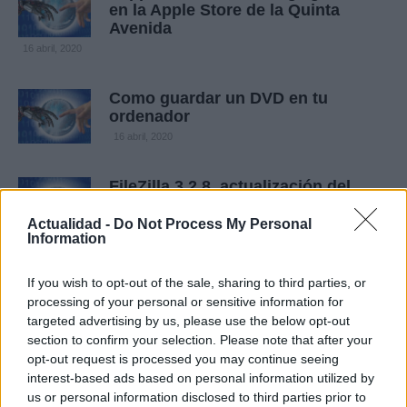
en la Apple Store de la Quinta
Avenida
16 abril, 2020
Como guardar un DVD en tu
ordenador
16 abril, 2020
FileZilla 3.2.8, actualización del
potente software FTP/SFTP
Actualidad -
Do Not Process My Personal
16 abril, 2020
Information
Rebel EFI de Psystar permite
If you wish to opt-out of the sale, sharing to third parties, or
instalar Mac OS X en cualquier
processing of your personal or sensitive information for
ordenador
targeted advertising by us, please use the below opt-out
16 abril, 2020
section to confirm your selection. Please note that after your
opt-out request is processed you may continue seeing
interest-based ads based on personal information utilized by
Apple anuncia que Boot Camp
us or personal information disclosed to third parties prior to
tendrá soporte para windows 7